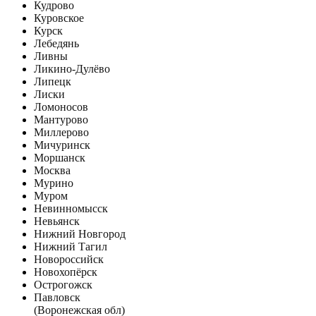
Кудрово
Куровское
Курск
Лебедянь
Ливны
Ликино-Дулёво
Липецк
Лиски
Ломоносов
Мантурово
Миллерово
Мичуринск
Моршанск
Москва
Мурино
Муром
Невинномысск
Невьянск
Нижний Новгород
Нижний Тагил
Новороссийск
Новохопёрск
Острогожск
Павловск
(Воронежская обл)