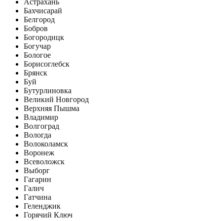
Астрахань
Бахчисарай
Белгород
Бобров
Богородицк
Богучар
Бологое
Борисоглебск
Брянск
Буй
Бутурлиновка
Великий Новгород
Верхняя Пышма
Владимир
Волгоград
Вологда
Волоколамск
Воронеж
Всеволожск
Выборг
Гагарин
Галич
Гатчина
Геленджик
Горячий Ключ