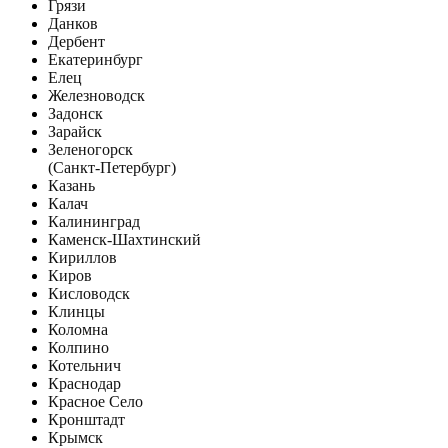
Грязи
Данков
Дербент
Екатеринбург
Елец
Железноводск
Задонск
Зарайск
Зеленогорск
(Санкт-Петербург)
Казань
Калач
Калининград
Каменск-Шахтинский
Кириллов
Киров
Кисловодск
Клинцы
Коломна
Колпино
Котельнич
Краснодар
Красное Село
Кронштадт
Крымск