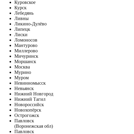
Куровское
Курск
Лебедянь
Ливны
Ликино-Дулёво
Липецк
Лиски
Ломоносов
Мантурово
Миллерово
Мичуринск
Моршанск
Москва
Мурино
Муром
Невинномысск
Невьянск
Нижний Новгород
Нижний Тагил
Новороссийск
Новохопёрск
Острогожск
Павловск
(Воронежская обл)
Павловск