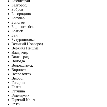
Бахчисарай
Белгород
Бобров
Богородицк
Богучар
Бологое
Борисоглебск
Брянск
Буй
Бутурлиновка
Великий Новгород
Верхняя Пышма
Владимир
Волгоград
Вологда
Волоколамск
Воронеж
Всеволожск
Выборг
Гагарин
Галич
Гатчина
Геленджик
Горячий Ключ
Грязи