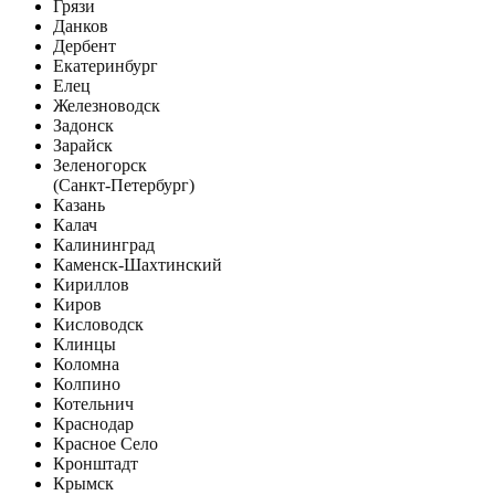
Грязи
Данков
Дербент
Екатеринбург
Елец
Железноводск
Задонск
Зарайск
Зеленогорск
(Санкт-Петербург)
Казань
Калач
Калининград
Каменск-Шахтинский
Кириллов
Киров
Кисловодск
Клинцы
Коломна
Колпино
Котельнич
Краснодар
Красное Село
Кронштадт
Крымск