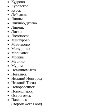
Кудрово
Куровское
Курск
Лебедянь
Ливны
Ликино-Дулёво
Липецк
Лиски
Ломоносов
Мантурово
Миллерово
Мичуринск
Моршанск
Москва
Мурино
Муром
Невинномысск
Невьянск
Нижний Новгород
Нижний Тагил
Новороссийск
Новохопёрск
Острогожск
Павловск
(Воронежская обл)