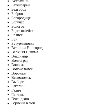
Астрахань
Бахчисарай
Белгород
Бобров
Богородицк
Богучар
Бологое
Борисоглебск
Брянск
Буй
Бутурлиновка
Великий Новгород
Верхняя Пышма
Владимир
Волгоград
Вологда
Волоколамск
Воронеж
Всеволожск
Выборг
Гагарин
Галич
Гатчина
Геленджик
Горячий Ключ