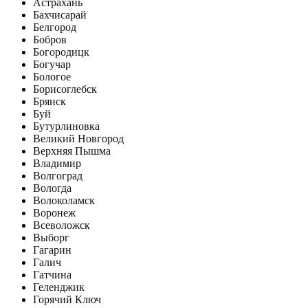
Астрахань
Бахчисарай
Белгород
Бобров
Богородицк
Богучар
Бологое
Борисоглебск
Брянск
Буй
Бутурлиновка
Великий Новгород
Верхняя Пышма
Владимир
Волгоград
Вологда
Волоколамск
Воронеж
Всеволожск
Выборг
Гагарин
Галич
Гатчина
Геленджик
Горячий Ключ