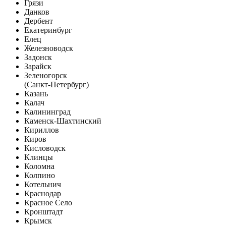
Грязи
Данков
Дербент
Екатеринбург
Елец
Железноводск
Задонск
Зарайск
Зеленогорск
(Санкт-Петербург)
Казань
Калач
Калининград
Каменск-Шахтинский
Кириллов
Киров
Кисловодск
Клинцы
Коломна
Колпино
Котельнич
Краснодар
Красное Село
Кронштадт
Крымск