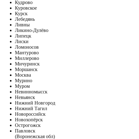
Кудрово
Куровское
Курск
Лебедянь
Ливны
Ликино-Дулёво
Липецк
Лиски
Ломоносов
Мантурово
Миллерово
Мичуринск
Моршанск
Москва
Мурино
Муром
Невинномысск
Невьянск
Нижний Новгород
Нижний Тагил
Новороссийск
Новохопёрск
Острогожск
Павловск
(Воронежская обл)