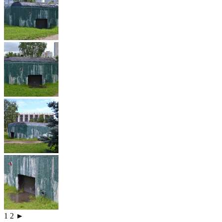
1
2
►