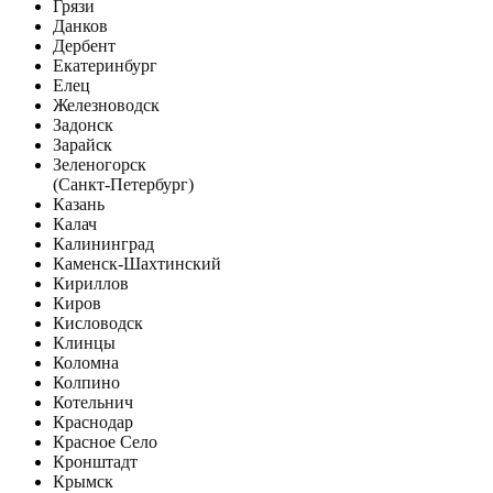
Грязи
Данков
Дербент
Екатеринбург
Елец
Железноводск
Задонск
Зарайск
Зеленогорск
(Санкт-Петербург)
Казань
Калач
Калининград
Каменск-Шахтинский
Кириллов
Киров
Кисловодск
Клинцы
Коломна
Колпино
Котельнич
Краснодар
Красное Село
Кронштадт
Крымск