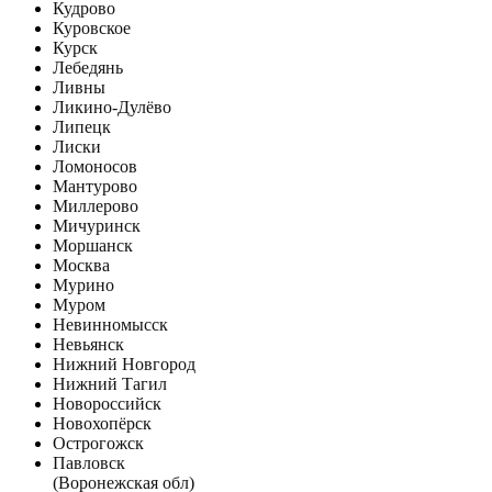
Кудрово
Куровское
Курск
Лебедянь
Ливны
Ликино-Дулёво
Липецк
Лиски
Ломоносов
Мантурово
Миллерово
Мичуринск
Моршанск
Москва
Мурино
Муром
Невинномысск
Невьянск
Нижний Новгород
Нижний Тагил
Новороссийск
Новохопёрск
Острогожск
Павловск
(Воронежская обл)