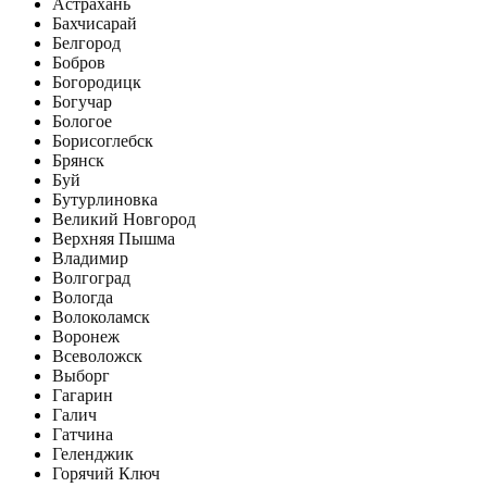
Астрахань
Бахчисарай
Белгород
Бобров
Богородицк
Богучар
Бологое
Борисоглебск
Брянск
Буй
Бутурлиновка
Великий Новгород
Верхняя Пышма
Владимир
Волгоград
Вологда
Волоколамск
Воронеж
Всеволожск
Выборг
Гагарин
Галич
Гатчина
Геленджик
Горячий Ключ