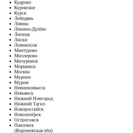
Кудрово
Куровское
Курск
Лебедянь
Ливны
Ликино-Дулёво
Липецк
Лиски
Ломоносов
Мантурово
Миллерово
Мичуринск
Моршанск
Москва
Мурино
Муром
Невинномысск
Невьянск
Нижний Новгород
Нижний Тагил
Новороссийск
Новохопёрск
Острогожск
Павловск
(Воронежская обл)