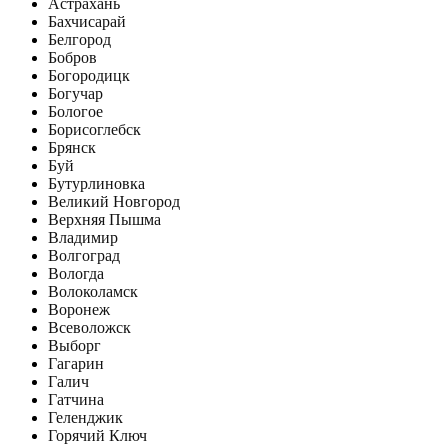
Астрахань
Бахчисарай
Белгород
Бобров
Богородицк
Богучар
Бологое
Борисоглебск
Брянск
Буй
Бутурлиновка
Великий Новгород
Верхняя Пышма
Владимир
Волгоград
Вологда
Волоколамск
Воронеж
Всеволожск
Выборг
Гагарин
Галич
Гатчина
Геленджик
Горячий Ключ