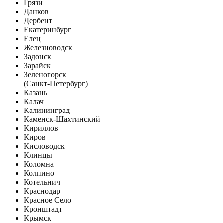
Грязи
Данков
Дербент
Екатеринбург
Елец
Железноводск
Задонск
Зарайск
Зеленогорск
(Санкт-Петербург)
Казань
Калач
Калининград
Каменск-Шахтинский
Кириллов
Киров
Кисловодск
Клинцы
Коломна
Колпино
Котельнич
Краснодар
Красное Село
Кронштадт
Крымск