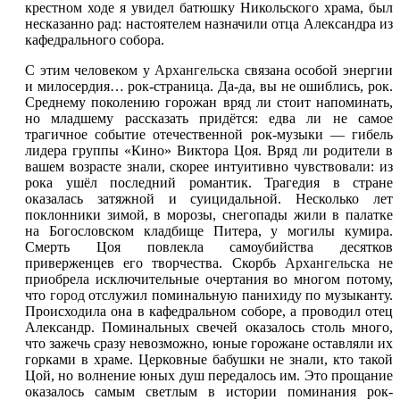
крестном ходе я увидел батюшку Никольского храма, был
несказанно рад: настоятелем назначили отца Александра из
кафедрального собора.
С этим человеком у
Архангельска
связана особой энергии
и милосердия… рок-страница. Да-да, вы не ошиблись, рок.
Среднему поколению горожан вряд ли стоит напоминать,
но младшему рассказать придётся: едва ли не самое
трагичное событие отечественной рок-музыки — гибель
лидера группы «Кино» Виктора Цоя. Вряд ли родители в
вашем возрасте знали, скорее интуитивно чувствовали: из
рока ушёл последний романтик. Трагедия в стране
оказалась затяжной и суицидальной. Несколько лет
поклонники зимой, в морозы, снегопады жили в палатке
на Богословском кладбище Питера, у могилы кумира.
Смерть Цоя повлекла самоубийства десятков
приверженцев его творчества. Скорбь
Архангельска
не
приобрела исключительные очертания во многом потому,
что
город
отслужил поминальную панихиду по музыканту.
Происходила она в кафедральном соборе, а проводил отец
Александр. Поминальных свечей оказалось столь много,
что зажечь сразу невозможно, юные горожане оставляли их
горками в храме. Церковные бабушки не знали, кто такой
Цой, но волнение юных душ передалось им. Это прощание
оказалось самым светлым в истории поминания рок-