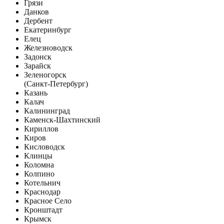
Грязи
Данков
Дербент
Екатеринбург
Елец
Железноводск
Задонск
Зарайск
Зеленогорск
(Санкт-Петербург)
Казань
Калач
Калининград
Каменск-Шахтинский
Кириллов
Киров
Кисловодск
Клинцы
Коломна
Колпино
Котельнич
Краснодар
Красное Село
Кронштадт
Крымск