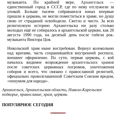
музыканта. По крайней мере,
Архангельск
—
единственный город в СССР, где по нему отслужили за
упокой. Больше тысячи собравшихся юных впервые
пришли в церковь, не могли поместиться в храме, но душу
свою от страданий освободили. Светло и чисто. За всю
религиозную историю Архангельска ни разу столько
молодых ещё не собиралось в архангельской церкви, как 26
августа 1990 года, на десятый день после гибели рок-
музыканта Виктора Цоя.
Никольский храм ныне востребован. Вернул колокольню
над вратами, часть сохранившейся внутренней росписи,
внешнее оформление. По сути, первая церковь, с кой
началось видимое возрождение
архангельских храмов
после советских церковных погромов, уничтожения
соборов и всего, что связано с православной религией,
официально провозглашенной Советским Союзом вредом,
«опиумом для народа».
Архангельск
,
Архангельская область
,
Николо-Карельское
подворье
,
православие
,
храм
,
церковь
ПОПУЛЯРНОЕ СЕГОДНЯ