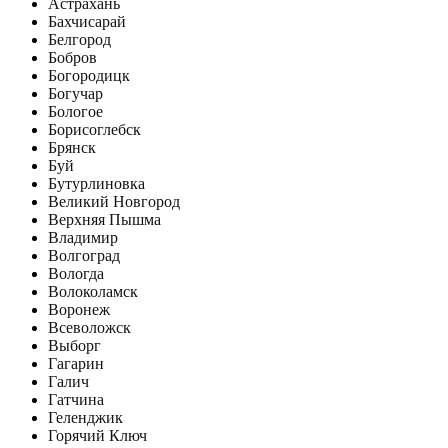
Астрахань
Бахчисарай
Белгород
Бобров
Богородицк
Богучар
Бологое
Борисоглебск
Брянск
Буй
Бутурлиновка
Великий Новгород
Верхняя Пышма
Владимир
Волгоград
Вологда
Волоколамск
Воронеж
Всеволожск
Выборг
Гагарин
Галич
Гатчина
Геленджик
Горячий Ключ