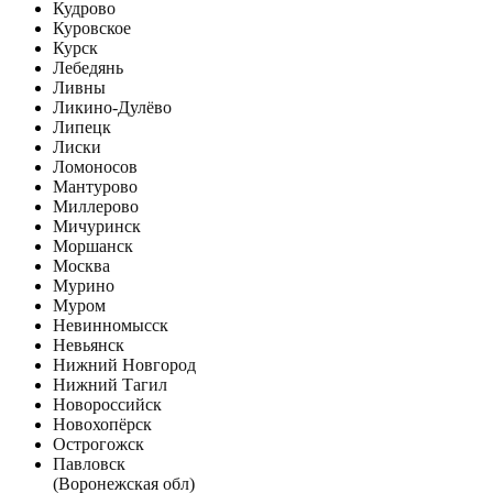
Кудрово
Куровское
Курск
Лебедянь
Ливны
Ликино-Дулёво
Липецк
Лиски
Ломоносов
Мантурово
Миллерово
Мичуринск
Моршанск
Москва
Мурино
Муром
Невинномысск
Невьянск
Нижний Новгород
Нижний Тагил
Новороссийск
Новохопёрск
Острогожск
Павловск
(Воронежская обл)