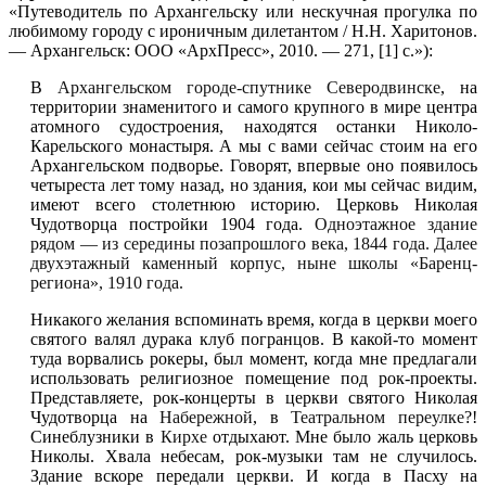
«Путеводитель по Архангельску или нескучная прогулка по
любимому городу с ироничным дилетантом / Н.Н. Харитонов.
— Архангельск: ООО «АрхПресс», 2010. — 271, [1] с.»):
В
Архангельском городе-спутнике Северодвинске
, на
территории знаменитого и самого крупного в мире центра
атомного судостроения, находятся останки Николо-
Карельского монастыря. А мы с вами сейчас стоим на его
Архангельском подворье. Говорят, впервые оно появилось
четыреста лет тому назад, но здания, кои мы сейчас видим,
имеют всего столетнюю историю. Церковь Николая
Чудотворца постройки 1904 года.
Одноэтажное здание
рядом — из середины позапрошлого века, 1844 года. Далее
двухэтажный каменный корпус, ныне школы «Баренц-
региона», 1910 года.
Никакого желания вспоминать время, когда в церкви моего
святого валял дурака клуб погранцов. В какой-то момент
туда ворвались рокеры, был момент, когда мне предлагали
использовать религиозное помещение под рок-проекты.
Представляете, рок-концерты в церкви святого Николая
Чудотворца на
Набережной
, в
Театральном переулке
?!
Синеблузники в
Кирхе
отдыхают. Мне было жаль церковь
Николы. Хвала небесам, рок-музыки там не случилось.
Здание вскоре передали церкви. И когда в Пасху на