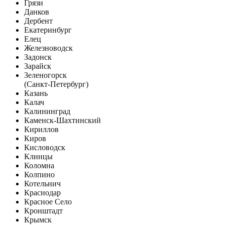
Грязи
Данков
Дербент
Екатеринбург
Елец
Железноводск
Задонск
Зарайск
Зеленогорск
(Санкт-Петербург)
Казань
Калач
Калининград
Каменск-Шахтинский
Кириллов
Киров
Кисловодск
Клинцы
Коломна
Колпино
Котельнич
Краснодар
Красное Село
Кронштадт
Крымск