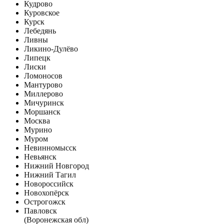
Кудрово
Куровское
Курск
Лебедянь
Ливны
Ликино-Дулёво
Липецк
Лиски
Ломоносов
Мантурово
Миллерово
Мичуринск
Моршанск
Москва
Мурино
Муром
Невинномысск
Невьянск
Нижний Новгород
Нижний Тагил
Новороссийск
Новохопёрск
Острогожск
Павловск
(Воронежская обл)