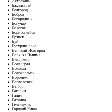
Астрахань
Бахчисарай
Белгород
Бобров
Богородицк
Богучар
Бологое
Борисоглебск
Брянск
Буй
Бутурлиновка
Великий Новгород
Верхняя Пышма
Владимир
Волгоград
Вологда
Волоколамск
Воронеж
Всеволожск
Выборг
Гагарин
Галич
Гатчина
Геленджик
Горячий Ключ