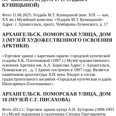
КУНИЦЫНОЙ)
Фото 11.06.2025: Усадьба М.Т. Куницыной (кон. ХIХ — нач.
ХХ вв.) Музейный комплекс «Усадьба М.Т. Куницыной»
Адрес: г. Архангельск, просп. Чумбарова-Лучинского, д. 17
АРХАНГЕЛЬСК. ПОМОРСКАЯ УЛИЦА, ДОМ
3 (МУЗЕЙ ХУДОЖЕСТВЕННОГО ОСВОЕНИЯ
АРКТИКИ)
«Торговое здание с каретным сараем» городской купеческой
усадьбы Е.К. Плотниковой (1897 г.) Музей художественного
освоения Арктики им. А.А. Борисова Адрес: г. Архангельск,
Поморская ул. , д. 3 Здание построено в 1897 году. Является
памятником архитектуры XIX века. Входит в состав
градостроительного ансамбля «Городская купеческая усадьба
Шингарёвых-Плотниковых».
АРХАНГЕЛЬСК. ПОМОРСКАЯ УЛИЦА, ДОМ
10 (МУЗЕЙ С.Г. ПИСАХОВА)
Фото 2012 г.: Торговое здание купца А.Н. Буторова (1898-1903
гг.) Музей художника и сказочника Степана Григорьевича