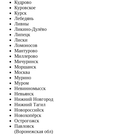
Кудрово
Куровское
Курск
Лебедянь
Ливны
Ликино-Дулёво
Липецк
Лиски
Ломоносов
Мантурово
Миллерово
Мичуринск
Моршанск
Москва
Мурино
Муром
Невинномысск
Невьянск
Нижний Новгород
Нижний Тагил
Новороссийск
Новохопёрск
Острогожск
Павловск
(Воронежская обл)