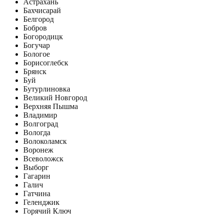
Астрахань
Бахчисарай
Белгород
Бобров
Богородицк
Богучар
Бологое
Борисоглебск
Брянск
Буй
Бутурлиновка
Великий Новгород
Верхняя Пышма
Владимир
Волгоград
Вологда
Волоколамск
Воронеж
Всеволожск
Выборг
Гагарин
Галич
Гатчина
Геленджик
Горячий Ключ