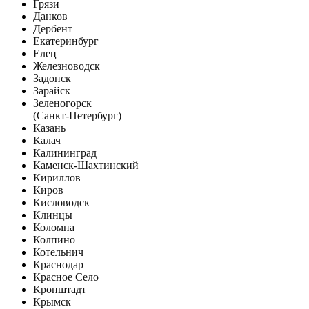
Грязи
Данков
Дербент
Екатеринбург
Елец
Железноводск
Задонск
Зарайск
Зеленогорск
(Санкт-Петербург)
Казань
Калач
Калининград
Каменск-Шахтинский
Кириллов
Киров
Кисловодск
Клинцы
Коломна
Колпино
Котельнич
Краснодар
Красное Село
Кронштадт
Крымск