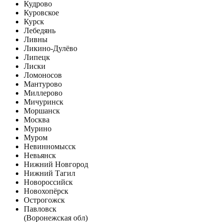
Кудрово
Куровское
Курск
Лебедянь
Ливны
Ликино-Дулёво
Липецк
Лиски
Ломоносов
Мантурово
Миллерово
Мичуринск
Моршанск
Москва
Мурино
Муром
Невинномысск
Невьянск
Нижний Новгород
Нижний Тагил
Новороссийск
Новохопёрск
Острогожск
Павловск
(Воронежская обл)