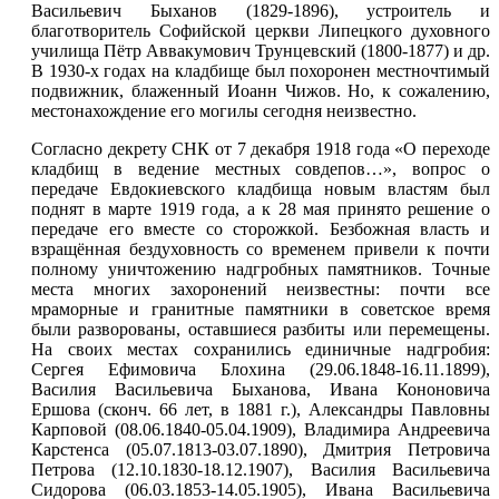
Васильевич Быханов (1829-1896), устроитель и
благотворитель Софийской церкви Липецкого духовного
училища Пётр Аввакумович Трунцевский (1800-1877) и др.
В 1930-х годах на кладбище был похоронен местночтимый
подвижник, блаженный Иоанн Чижов. Но, к сожалению,
местонахождение его могилы сегодня неизвестно.
Согласно декрету СНК от 7 декабря 1918 года «О переходе
кладбищ в ведение местных совдепов…», вопрос о
передаче Евдокиевского кладбища новым властям был
поднят в марте 1919 года, а к 28 мая принято решение о
передаче его вместе со сторожкой. Безбожная власть и
взращённая бездуховность со временем привели к почти
полному уничтожению надгробных памятников. Точные
места многих захоронений неизвестны: почти все
мраморные и гранитные памятники в советское время
были разворованы, оставшиеся разбиты или перемещены.
На своих местах сохранились единичные надгробия:
Сергея Ефимовича Блохина (29.06.1848-16.11.1899),
Василия Васильевича Быханова, Ивана Кононовича
Ершова (сконч. 66 лет, в 1881 г.), Александры Павловны
Карповой (08.06.1840-05.04.1909), Владимира Андреевича
Карстенса (05.07.1813-03.07.1890), Дмитрия Петровича
Петрова (12.10.1830-18.12.1907), Василия Васильевича
Сидорова (06.03.1853-14.05.1905), Ивана Васильевича