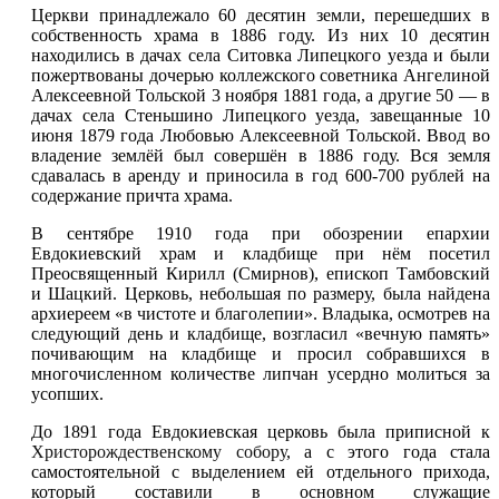
Церкви принадлежало 60 десятин земли, перешедших в
собственность храма в 1886 году. Из них 10 десятин
находились в дачах села Ситовка Липецкого уезда и были
пожертвованы дочерью коллежского советника Ангелиной
Алексеевной Тольской 3 ноября 1881 года, а другие 50 — в
дачах села Стеньшино Липецкого уезда, завещанные 10
июня 1879 года Любовью Алексеевной Тольской. Ввод во
владение землёй был совершён в 1886 году. Вся земля
сдавалась в аренду и приносила в год 600-700 рублей на
содержание причта храма.
В сентябре 1910 года при обозрении епархии
Евдокиевский храм и кладбище при нём посетил
Преосвященный Кирилл (Смирнов), епископ Тамбовский
и Шацкий. Церковь, небольшая по размеру, была найдена
архиереем «в чистоте и благолепии». Владыка, осмотрев на
следующий день и кладбище, возгласил «вечную память»
почивающим на кладбище и просил собравшихся в
многочисленном количестве липчан усердно молиться за
усопших.
До 1891 года Евдокиевская церковь была приписной к
Христорождественскому собору
, а с этого года стала
самостоятельной с выделением ей отдельного прихода,
который составили в основном служащие