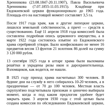
Хренникова (23.08.1847-20.11.1907), Павла Васильевича
Хренникова (7.07.1855-11.03.1915). Кладбище при
Евдокиевской церкви функционировало до 1965 года.
Площадь его на настоящий момент составляет 3,5 га.
После 1917 года храм, как и другие липецкие церкви,
лишился земельной собственности, а причт — средств к
существованию. Ещё 11 апреля 1918 года комиссией была
составлена подробная опись церковного имущества, а в
марте 1922 года состоялось изъятие из Евдокиевского
храма серебряной утвари. Было конфисковано не менее 16
предметов весом 13 фунтов 21 золотник 86 долей на сумму
3 120 000 рубля.
13 сентября 1925 года в алтаре храма были выломаны
решётки и украдены ризы икон и дарохранительница.
Взломщиков, как водится, не нашли.
В 1925 году приход храма насчитывал 300 человек. В
будние дни на службу в него собиралось 10-20 человек, а в
праздничные — от 70 до 100 человек. Местная власть
скрупулёзно подсчитывала прихожан и цинично выбирала
момент, когда и под каким предлогом удобнее будет
закрыть храм. 3 апреля 1930 года с этой целью была
создана комиссия по обследованию Евдокиевской церкви,