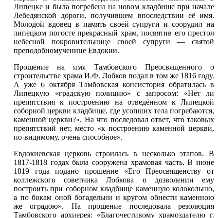
Липецке
и была погребена на новом кладбище при начале
Лебедянской дороги, получившем впоследствии её имя.
Молодой вдовец в память своей супруги и соорудил на
липецком погосте прекрасный храм, посвятив его престол
небесной покровительнице своей супруги — святой
преподобномученице Евдокии.
Прошение на имя Тамбовского Преосвященного о
строительстве храма И.Ф. Лобков подал в том же 1816 году.
А уже 6 октября Тамбовская консистория обратилась в
Липецкую «градскую полицию» с запросом: «Нет ли
препятствия к построению на отведённом к Липецкой
соборной церкви кладбище, где усопших тела погребаются,
каменной церкви?». На что последовал ответ, что таковых
препятствий нет, место «к построению каменной церкви,
по-видимому, очень способное».
Евдокиевская церковь строилась в несколько этапов. В
1817-1818 годах была сооружена храмовая часть. В июне
1819 года подано прошение «Его Преосвященству от
коллежского советника Лобкова о дозволении ему
построить при соборном кладбище каменную колокольню,
а по бокам оной богадельни и кругом обнести каменною
же оградою». На прошение последовала резолюция
Тамбовского архиерея: «Благочестивому храмоздателю г.