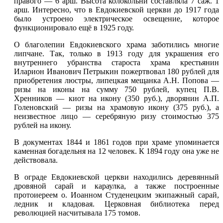
правого — 6 арш. Высота колокольни составляла 7 саж. 1
арш. Интересно, что в Евдокиевской церкви до 1917 года
было устроено электрическое освещение, которое
функционировало ещё в 1925 году.
О благолепии Евдокиевского храма заботились многие
липчане. Так, только в 1913 году для украшения его
внутреннего убранства староста храма крестьянин
Иларион Иванович Петрыкин пожертвовал 180 рублей для
приобретения люстры, липецкая мещанка А.Н. Попова —
ризы на иконы на сумму 750 рублей, купец П.В.
Хренников — киот на икону (350 руб.), дворянин А.П.
Голеновский — ризы на храмовую икону (375 руб.), а
неизвестное лицо — серебряную ризу стоимостью 375
рублей на икону.
В документах 1844 и 1861 годов при храме упоминается
каменная богадельня на 12 человек. К 1894 году она уже не
действовала.
В ограде Евдокиевской церкви находились деревянный
дровяной сарай и караулка, а также построенные
протоиереем о. Иоанном Студенецким экипажный сарай,
ледник и кладовая. Церковная библиотека перед
революцией насчитывала 175 томов.