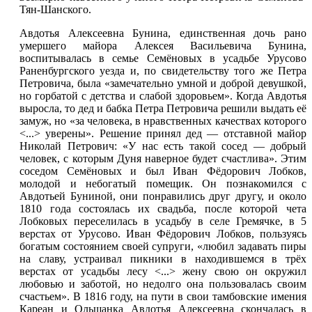
Тян-Шанского.
Авдотья Алексеевна Бунина, единственная дочь рано
умершего майора Алексея Васильевича Бунина,
воспитывалась в семье Семёновых в усадьбе Урусово
Раненбургского уезда и, по свидетельству того же Петра
Петровича, была «замечательно умной и доброй девушкой,
но горбатой с детства и слабой здоровьем». Когда Авдотья
выросла, то дед и бабка Петра Петровича решили выдать её
замуж, но «за человека, в нравственных качествах которого
<...> уверены». Решение принял дед — отставной майор
Николай Петрович: «У нас есть такой сосед — добрый
человек, с которым Дуня наверное будет счастлива». Этим
соседом Семёновых и был Иван Фёдорович Лобков,
молодой и небогатый помещик. Он познакомился с
Авдотьей Буниной, они понравились друг другу, и около
1810 года состоялась их свадьба, после которой чета
Лобковых переселилась в усадьбу в селе Гремячке, в 5
верстах от Урусово. Иван Фёдорович Лобков, пользуясь
богатым состоянием своей супруги, «любил задавать пиры
на славу, устраивал пикники в находившемся в трёх
верстах от усадьбы лесу <...> жену свою он окружил
любовью и заботой, но недолго она пользовалась своим
счастьем». В 1816 году, на пути в свои тамбовские имения
Кареан и Ольшанка Авдотья Алексеевна скончалась в