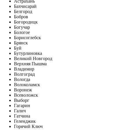
Астрахань
Бахчисарай
Белгород
Бобров
Богородицк
Богучар
Бологое
Борисоглебск
Брянск
Буй
Бутурлиновка
Великий Новгород
Верхняя Пышма
Владимир
Волгоград
Вологда
Волоколамск
Воронеж
Всеволожск
Выборг
Гагарин
Галич
Гатчина
Геленджик
Горячий Ключ