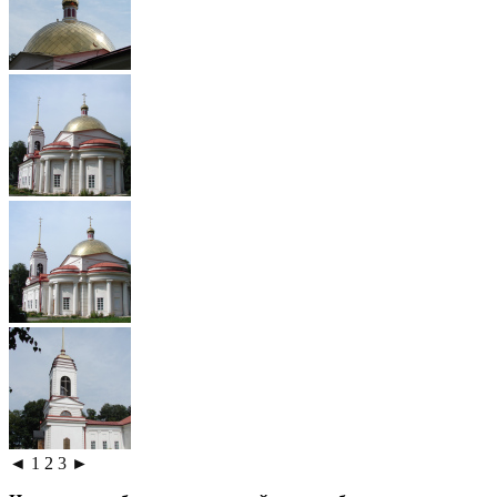
◄
1
2
3
►