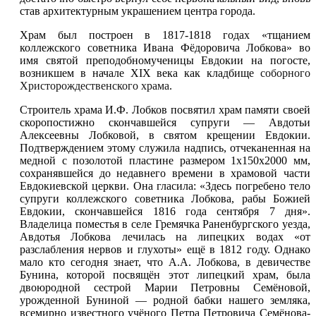
став архитектурным украшением центра города.
Храм был построен в 1817-1818 годах «тщанием
коллежского советника Ивана Фёдоровича Лобкова» во
имя святой преподобномученицы Евдокии на погосте,
возникшем в начале XIX века как кладбище
соборного
Христорождественского храма
.
Строитель храма И.Ф. Лобков посвятил храм памяти своей
скоропостижно скончавшейся супруги — Авдотьи
Алексеевны Лобковой, в святом крещении Евдокии.
Подтверждением этому служила надпись, отчеканенная на
медной с позолотой пластине размером 1x150x2000 мм,
сохранявшейся до недавнего времени в храмовой части
Евдокиевской церкви. Она гласила: «Здесь погребено тело
супруги коллежского советника Лобкова, рабы Божией
Евдокии, скончавшейся 1816 года сентября 7 дня».
Владелица поместья в селе Гремячка Раненбургского уезда,
Авдотья Лобкова лечилась на липецких водах «от
разслабления нервов и глухоты» ещё в 1812 году. Однако
мало кто сегодня знает, что А.А. Лобкова, в девичестве
Бунина, которой посвящён этот липецкий храм, была
двоюродной сестрой Марии Петровны Семёновой,
урожденной Буниной — родной бабки нашего земляка,
всемирно известного учёного Петра Петровича Семёнова-