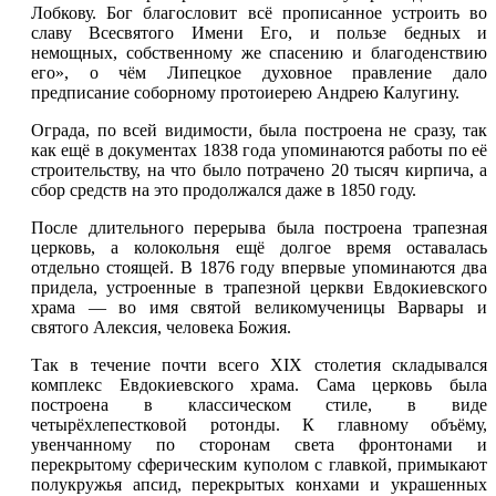
Лобкову. Бог благословит всё прописанное устроить во
славу Всесвятого Имени Его, и пользе бедных и
немощных, собственному же спасению и благоденствию
его», о чём Липецкое духовное правление дало
предписание соборному протоиерею Андрею Калугину.
Ограда, по всей видимости, была построена не сразу, так
как ещё в документах 1838 года упоминаются работы по её
строительству, на что было потрачено 20 тысяч кирпича, а
сбор средств на это продолжался даже в 1850 году.
После длительного перерыва была построена трапезная
церковь, а колокольня ещё долгое время оставалась
отдельно стоящей. В 1876 году впервые упоминаются два
придела, устроенные в трапезной церкви Евдокиевского
храма — во имя святой великомученицы Варвары и
святого Алексия, человека Божия.
Так в течение почти всего XIX столетия складывался
комплекс Евдокиевского храма. Сама церковь была
построена в классическом стиле, в виде
четырёхлепестковой ротонды. К главному объёму,
увенчанному по сторонам света фронтонами и
перекрытому сферическим куполом с главкой, примыкают
полукружья апсид, перекрытых конхами и украшенных