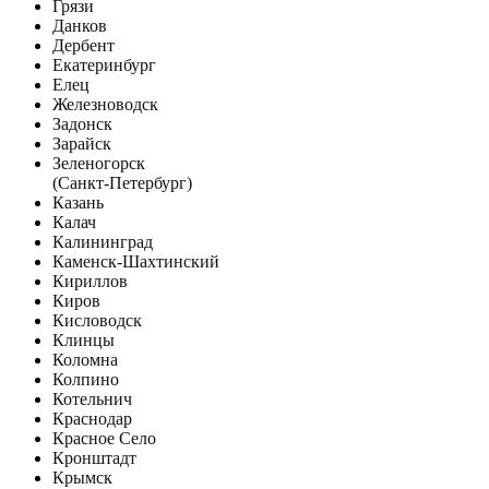
Грязи
Данков
Дербент
Екатеринбург
Елец
Железноводск
Задонск
Зарайск
Зеленогорск
(Санкт-Петербург)
Казань
Калач
Калининград
Каменск-Шахтинский
Кириллов
Киров
Кисловодск
Клинцы
Коломна
Колпино
Котельнич
Краснодар
Красное Село
Кронштадт
Крымск