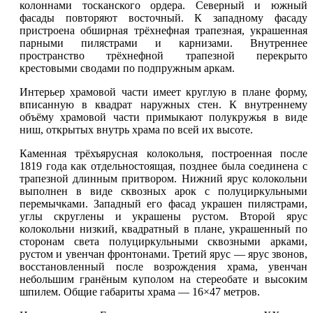
колоннами тосканского ордера. Северный и южный
фасады повторяют восточный. К западному фасаду
пристроена обширная трёхнефная трапезная, украшенная
парными пилястрами и карнизами. Внутреннее
пространство трёхнефной трапезной перекрыто
крестовыми сводами по подпружным аркам.
Интерьер храмовой части имеет круглую в плане форму,
вписанную в квадрат наружных стен. К внутреннему
объёму храмовой части примыкают полукружья в виде
ниш, открытых внутрь храма по всей их высоте.
Каменная трёхъярусная колокольня, построенная после
1819 года как отдельностоящая, позднее была соединена с
трапезной длинным притвором. Нижний ярус колокольни
выполнен в виде сквозных арок с полуциркульными
перемычками. Западный его фасад украшен пилястрами,
углы скруглены и украшены рустом. Второй ярус
колокольни низкий, квадратный в плане, украшенный по
сторонам света полуциркульными сквозными арками,
рустом и увенчан фронтонами. Третий ярус — ярус звонов,
восстановленный после возрождения храма, увенчан
небольшим гранёным куполом на стереобате и высоким
шпилем. Общие габариты храма — 16×47 метров.