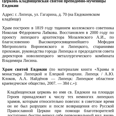
Церковь кладбищенская святой преподобно-мученицы
Евдокии
Адрес:
г. Липецк
,
ул. Гагарина
, д. 70 (на Евдокиевском
кладбище)
Храм построен в 1819 году тщанием коллежского советника
Николая Фёдоровича Лабкова. Восстановлен в 2000 году по
проекту липецкого архитектора Мозалевского А.И., по
благословению Высокопреосвященнейшего Мефодия
Митрополита Воронежского и Липецкого, стараниями
прихожан, руководства города Липецка и председателя совета
директоров новолипецкого металлургического комбината
Владимира Лисина.
Храм святой Евдокии
(по материалам книги «Храмы и
монастыри Липецкой и Елецкой епархии. Липецк / А.Ю.
Клоков, А.А. Найдёнов — Липецк: Липецкое областное
краеведческое общество, 2007. — 384 с.»):
Кладбищенская церковь во имя св. Евдокии на площади
Героев принадлежит к числу тех немногих липецких
храмов, которым относительно повезло: в советское время
он не был разрушен и после возвращения его Русской
Православной Церкви при помощи благотворителей
достаточно быстро вернул себе первоначальный вид, вновь