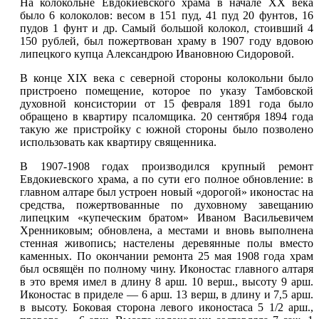
На колокольне Евдокиевского храма в начале XX века
было 6 колоколов: весом в 151 пуд, 41 пуд 20 фунтов, 16
пудов 1 фунт и др. Самый большой колокол, стоивший 4
150 рублей, был пожертвован храму в 1907 году вдовою
липецкого купца Александрою Ивановною Сидоровой.
В конце XIX века с северной стороны колокольни было
пристроено помещение, которое по указу Тамбовской
духовной консистории от 15 февраля 1891 года было
обращено в квартиру псаломщика. 20 сентября 1894 года
такую же пристройку с южной стороны было позволено
использовать как квартиру священника.
В 1907-1908 годах производился крупный ремонт
Евдокиевского храма, а по сути его полное обновление: в
главном алтаре был устроен новый «дорогой» иконостас на
средства, пожертвованные по духовному завещанию
липецким «купеческим братом» Иваном Васильевичем
Хренниковым; обновлена, а местами и вновь выполнена
стенная живопись; настелены деревянные полы вместо
каменных. По окончании ремонта 25 мая 1908 года храм
был освящён по полному чину. Иконостас главного алтаря
в это время имел в длину 8 арш. 10 верш., высоту 9 арш.
Иконостас в приделе — 6 арш. 13 верш, в длину и 7,5 арш.
в высоту. Боковая сторона левого иконостаса 5 1/2 арш.,