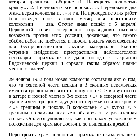
которая предписала общине: «1. Перекрыть полностью
крышу… 2. Переложить все борова… 3. Переложить два
этажа верха колокольни…» и т.д. На проведение этих работ
был отведён срок в один месяц, для перестройки
колокольни — два. Отсчёт дням пошёл с 5 апреля!
Церковный совет совершенно справедливо пытался
возражать против этих условий, доказывая, что такого
объёма работ не требуется, и просил выдать удостоверение
для беспрепятственной закупки материалов. Быстро
устранив найденные пристрастными наблюдателями
неполадки, прихожане не дали повода к закрытию
Евдокиевской церкви и сорвали таким образом планы
местных властей.
29 ноября 1932 года новая комиссия составила акт о том,
что «в северной части церкви в 3 оконных перемычках
имеются трещины во всю толщину стен <...> в двух окнах
в алтаре и южной части в 3-х окнах <...> в северной части
здание имеет трещину, идущую от перемычки и до кровли
<...> трещины в цоколе. В колокольне <...> купол <...>
трещины по замкам всех четырёх арок <...> разваленная
стена». Остаётся удивляться, как при таком угрожающем
положении дел храм мог достоять до нынешних времён!
Перестроить храм полностью прихожане оказались не в