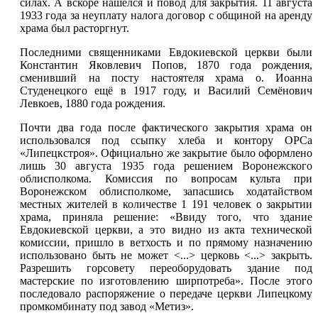
силах. А вскоре нашёлся и повод для закрытия. 11 августа
1933 года за неуплату налога договор с общиной на аренду
храма был расторгнут.
Последними священниками Евдокиевской церкви были
Константин Яковлевич Попов, 1870 года рождения,
сменивший на посту настоятеля храма о. Иоанна
Студенецкого ещё в 1917 году, и Василий Семёнович
Левкоев, 1880 года рождения.
Почти два года после фактического закрытия храма он
использовался под ссыпку хлеба и контору ОРСа
«Липецкстроя». Официально же закрытие было оформлено
лишь 30 августа 1935 года решением Воронежского
облисполкома. Комиссия по вопросам культа при
Воронежском облисполкоме, запасшись ходатайством
местных жителей в количестве 1 191 человек о закрытии
храма, приняла решение: «Ввиду того, что здание
Евдокиевской церкви, а это видно из акта технической
комиссии, пришло в ветхость и по прямому назначению
использовано быть не может <...> церковь <...> закрыть.
Разрешить горсовету переоборудовать здание под
мастерские по изготовлению ширпотреба». После этого
последовало распоряжение о передаче церкви Липецкому
промкомбинату под завод «Метиз».