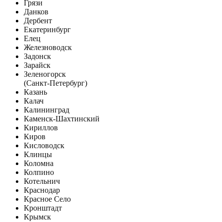
Грязи
Данков
Дербент
Екатеринбург
Елец
Железноводск
Задонск
Зарайск
Зеленогорск
(Санкт-Петербург)
Казань
Калач
Калининград
Каменск-Шахтинский
Кириллов
Киров
Кисловодск
Клинцы
Коломна
Колпино
Котельнич
Краснодар
Красное Село
Кронштадт
Крымск