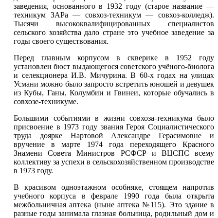
заведения, основанного в 1932 году (старое название —
техникум ЗАРа — совхоз-техникум — совхоз-колледж).
Тысячи высококвалифицированных специалистов
сельского хозяйства дало стране это учебное заведение за
годы своего существования.
Перед главным корпусом в скверике в 1952 году
установлен бюст выдающегося советского учёного-биолога
и селекционера И.В. Мичурина. В 60-х годах на
улицах
Усмани
можно было запросто встретить юношей и девушек
из Кубы, Ганы, Колумбии и Гвинеи, которые обучались в
совхозе-техникуме.
Большими событиями в жизни совхоза-техникума было
присвоение в 1973 году звания Героя Социалистического
труда доярке Нартовой Александре Герасимовне и
вручение в марте 1974 года переходящего Красного
Знамени Совета Министров РСФСР и ВЦСПС всему
коллективу за успехи в сельскохозяйственном производстве
в 1973 году.
В красивом одноэтажном особняке, стоящем напротив
учебного корпуса в феврале 1990 года была открыта
межбольничная аптека (ныне аптека №115). Это здание в
разные годы занимала глазная больница, родильный дом и