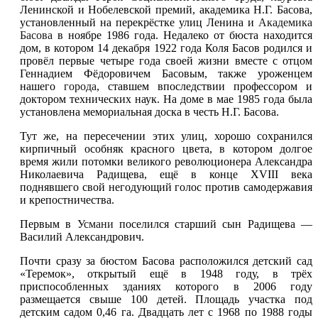
Ленинской и Нобелевской премий, академика Н.Г. Басова,
установленный на перекрёстке улиц Ленина и
Академика
Басова
в ноябре 1986 года. Недалеко от бюста находится
дом, в котором 14 декабря 1922 года Коля Басов родился и
провёл первые четыре года своей жизни вместе с отцом
Геннадием Фёдоровичем Басовым, также уроженцем
нашего
города
, ставшем впоследствии профессором и
доктором технических наук. На доме в мае 1985 года была
установлена мемориальная доска в честь Н.Г. Басова.
Тут же, на пересечении этих улиц, хорошо сохранился
кирпичный особняк красного цвета, в котором долгое
время жили потомки великого революционера Александра
Николаевича Радищева, ещё в конце XVIII века
поднявшего свой негодующий голос против самодержавия
и крепостничества.
Первым в
Усмани
поселился старший сын Радищева —
Василий Александрович.
Почти сразу за бюстом Басова расположился детский сад
«Теремок», открытый ещё в 1948 году, в трёх
приспособленных зданиях которого в 2006 году
размещается свыше 100 детей. Площадь участка под
детским садом 0,46 га. Двадцать лет с 1968 по 1988 годы