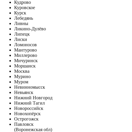
Кудрово
Куровское
Курск
Лебедянь
Ливны
Ликино-Дулёво
Липецк
Лиски
Ломоносов
Мантурово
Миллерово
Мичуринск
Моршанск
Москва
Мурино
Муром
Невинномысск
Невьянск
Нижний Новгород
Нижний Тагил
Новороссийск
Новохопёрск
Острогожск
Павловск
(Воронежская обл)