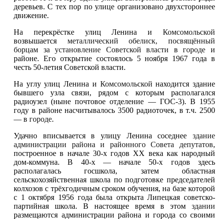
деревьев. С тех пор по улице организовано двухстороннее
движение.
На перекрёстке улиц Ленина и
Комсомольской
возвышается
металлический обелиск, посвящённый
борцам за установление Советской власти
в
городе
и
районе. Его открытие состоялось 5 ноября 1967 года в
честь 50-летия Советской власти.
На углу улиц Ленина и
Комсомольской
находится здание
бывшего узла связи, рядом с которым располагался
радиоузел (ныне почтовое отделение — ГОС-3). В 1955
году в районе насчитывалось 3500 радиоточек, в т.ч. 2500
— в
городе
.
Удачно вписывается в улицу Ленина соседнее
здание
администрации района и районного Совета депутатов
,
построенное в начале 30-х годов XX века как народный
дом-коммуна. В 40-х — начале 50-х годов здесь
располагалась госшкола, затем областная
сельскохозяйственная школа по подготовке председателей
колхозов с трёхгодичным сроком обучения, на базе которой
с 1 октября 1956 года была открыта Липецкая советско-
партийная школа. В настоящее время в этом
здании
размещаются администрации района и города со своими