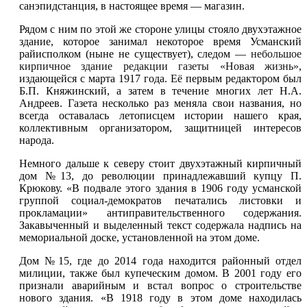
санэпидстанция, в настоящее время — магазин.
Рядом с ним по этой же стороне улицы стояло двухэтажное
здание, которое занимал некоторое время Усманский
райисполком (ныне не существует), следом —
небольшое
кирпичное здание редакции газеты «Новая жизнь»
,
издающейся с марта 1917 года. Её первым редактором был
Б.П. Княжинский, а затем в течение многих лет Н.А.
Андреев. Газета несколько раз меняла свои названия, но
всегда оставалась летописцем истории нашего края,
коллективным организатором, защитницей интересов
народа.
Немного дальше к северу стоит двухэтажный кирпичный
дом №13, до революции принадлежавший купцу П.
Крюкову. «В подвале этого здания в 1906 году усманской
группой социал-демократов печатались листовки и
прокламации» антиправительственного содержания.
Закавыченный и выделенный текст содержала надпись на
мемориальной доске, установленной на этом доме.
Дом №15, где до 2014 года находится районный отдел
милиции, также был купеческим домом. В 2001 году его
признали аварийным и встал вопрос о строительстве
нового здания. «В 1918 году в этом доме находилась