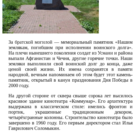
За
братской могилой
— мемориальный памятник «Нашим
землякам, погибшим при исполнении воинского долга».
На плечи нынешнего поколения солдат из
Усмани
и района
выпали Афганистан и Чечня, другие горячие точки. Наши
земляки выполнили свой воинский долг до конца, даже
ценой своей жизни. Их имена сохранятся в памяти
народной, вечным напоминаем об этом будет этот камень-
памятник, открытый в канун празднования Дня Победы в
2000 году.
На другой стороне от сквера свыше сорока лет высилось
красивое здание кинотеатра «Коммунар». Его архитектура
выдержана в классическом стиле: имелись фронтон и
портик, украшенные традиционным декором,
четырёхгранные колонны. Строительство кинотеатра было
завершено в 1960 году. Его первым директором стал Илья
Гаврилович Соломыкин.