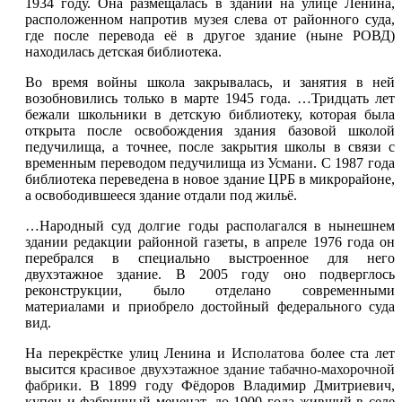
1934 году. Она размещалась в здании на улице Ленина,
расположенном напротив
музея
слева от районного суда,
где после перевода её в другое здание (ныне РОВД)
находилась детская библиотека.
Во время войны школа закрывалась, и занятия в ней
возобновились только в марте 1945 года. …Тридцать лет
бежали школьники в детскую библиотеку, которая была
открыта после освобождения здания базовой школой
педучилища, а точнее, после закрытия школы в связи с
временным переводом педучилища из
Усмани
. С 1987 года
библиотека переведена в новое здание ЦРБ в микрорайоне,
а освободившееся здание отдали под жильё.
…Народный суд долгие годы располагался в нынешнем
здании редакции районной газеты, в апреле 1976 года он
перебрался в специально выстроенное для него
двухэтажное здание. В 2005 году оно подверглось
реконструкции, было отделано современными
материалами и приобрело достойный федерального суда
вид.
На перекрёстке улиц Ленина и
Исполатова
более ста лет
высится
красивое двухэтажное здание табачно-махорочной
фабрики
. В 1899 году Фёдоров Владимир Дмитриевич,
купец и фабричный меценат, до 1900 года живший в селе