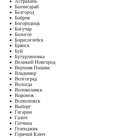
Астрахань
Бахчисарай
Белгород
Бобров
Богородицк
Богучар
Бологое
Борисоглебск
Брянск
Буй
Бутурлиновка
Великий Новгород
Верхняя Пышма
Владимир
Волгоград
Вологда
Волоколамск
Воронеж
Всеволожск
Выборг
Гагарин
Галич
Гатчина
Геленджик
Горячий Ключ