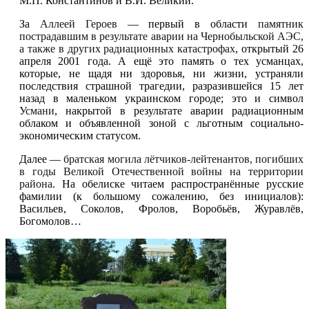
М.П. Константинов и В.И. Великий.
За
Аллеей Героев
— первый в области
памятник
пострадавшим в результате аварии на Чернобыльской АЭС,
а также в других радиационных катастрофах
, открытый 26
апреля 2001 года. А ещё это память о тех усманцах,
которые, не щадя ни здоровья, ни жизни, устраняли
последствия страшной трагедии, разразившейся 15 лет
назад в маленьком украинском городе; это и символ
Усмани
, накрытой в результате аварии радиационным
облаком и объявленной зоной с льготным социально-
экономическим статусом.
Далее —
братская могила лётчиков-лейтенантов, погибших
в годы Великой Отечественной войны на территории
района
. На обелиске читаем распространённые русские
фамилии (к большому сожалению, без инициалов):
Васильев, Соколов, Фролов, Воробьёв, Журавлёв,
Богомолов…