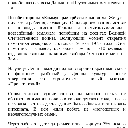
полюбившегося всем Даньки в «Неуловимых мстителях» и
т.д.
По обе стороны «Коммунара» трёхэтажные дома. Живут в
них семьи рабочих, служащих. Окна одного из них смотрят
на
площадь имени Ленина
и памятник-мемориал,
возведённый землякам, погибшим на фронтах Великой
Отечественной войны. Волнующий момент открытия
памятника-мемориала состоялся 9 мая 1975 года. Этот
памятник — символ, плач более чем по 11 710 земляков,
отдавших свою жизнь во имя свободы Отчизны и мира на
Земле.
На улицу Ленина выходит одной стороной красивый сквер
с фонтаном, разбитый у
Дворца культуры
после
завершения его строительства, новый магазин
«Пролетарский».
Снова
угловое здание
справа, на которое нельзя не
обратить внимания, нового в
городе
детского сада, а всего
несколько лет назад это
здание
было общежитием школы-
интерната. В нём жили ребята из многодетных и
неблагополучных семей.
Через забор от
детсада
разместились
корпуса Усманского