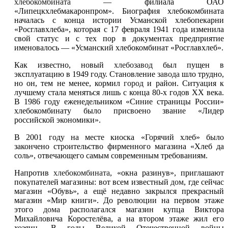
хлебокомбината
— филиала ОАО
«Липецкхлебмакаронпром». Биография хлебокомбината
началась с конца истории Усманской хлебопекарни
«Росглавхлеба», которая с 17 февраля 1941 года изменила
свой статус и с тех пор в документах предприятие
именовалось — «Усманский хлебокомбинат «Росглавхлеб».
Как известно, новый
хлебозавод
был пущен в
эксплуатацию в 1949 году. Становление
завода
шло трудно,
но он, тем не менее, кормил
город
и район. Ситуация к
лучшему стала меняться лишь с конца 80-х годов XX века.
В 1986 году еженедельником «Синие страницы России»
хлебокомбинату было присвоено звание «Лидер
российской экономики».
В 2001 году на месте киоска «Горячий хлеб» было
закончено строительство фирменного магазина «Хлеб да
соль», отвечающего самым современным требованиям.
Напротив
хлебокомбината
, «окна разинув», приглашают
покупателей магазины: вот всем известный
дом
, где сейчас
магазин «Обувь», а ещё недавно закрылся прекрасный
магазин «Мир книги». До революции на первом этаже
этого
дома
располагался магазин купца Виктора
Михайловича Коростелёва, а на втором этаже жил его
хозяин. В годы Великой Отечественной войны