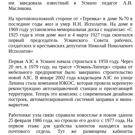
им заведовала известный в
Усмани
педагог А.И.
Масликова.
На противоположной стороне от «Теремка» в доме №70 в
последние годы жил и умер Н.Н. Исполатов. На доме в
1969 году установлена мемориальная доска с надписью: «С
1925 года в этом доме жил и 4 марта 1927 года скончался
первый председатель Усманского Совета рабочих,
солдатских и крестьянских депутатов Николай Николаевич
Исполатов»
Первая АЗС в
Усмани
начала строиться в 1959 году. Через
20 лет, в 1979 году, на трассе «Усмань-Липецк» справа от
мебельного предприятия было завершено строительство
новой АЗС. В январе 2002 года владельцем АЗС по улице
Ленина стала компания ЮКОС, которая провела коренную
реконструкцию автозаправочной станции и прилегающей
территории. Теперь это комплекс с современным дизайном
построек, автоматизированной системой заправки и мини-
маркетом.
Работники узла связи справили новоселье в новом
здании
25 февраля 1986 года, но строили его долго: с 1977 года. На
первом этаже для удобства клиентов находятся залы
почтового отдела. Тут же размещены кабинеты