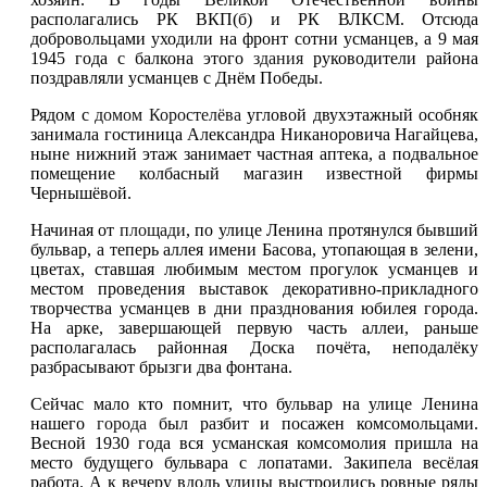
располагались РК ВКП(б) и РК ВЛКСМ. Отсюда
добровольцами уходили на фронт сотни усманцев, а 9 мая
1945 года с балкона этого
здания
руководители района
поздравляли усманцев с Днём Победы.
Рядом с
домом Коростелёва
угловой двухэтажный особняк
занимала гостиница Александра Никаноровича Нагайцева,
ныне нижний этаж занимает частная аптека, а подвальное
помещение колбасный магазин известной фирмы
Чернышёвой.
Начиная от
площади
, по улице Ленина протянулся бывший
бульвар, а теперь аллея имени Басова, утопающая в зелени,
цветах, ставшая любимым местом прогулок усманцев и
местом проведения выставок декоративно-прикладного
творчества усманцев в дни празднования юбилея города.
На арке, завершающей первую часть аллеи, раньше
располагалась районная Доска почёта, неподалёку
разбрасывают брызги два фонтана.
Сейчас мало кто помнит, что бульвар на улице Ленина
нашего
города
был разбит и посажен комсомольцами.
Весной 1930 года вся усманская комсомолия пришла на
место будущего бульвара с лопатами. Закипела весёлая
работа. А к вечеру вдоль улицы выстроились ровные ряды