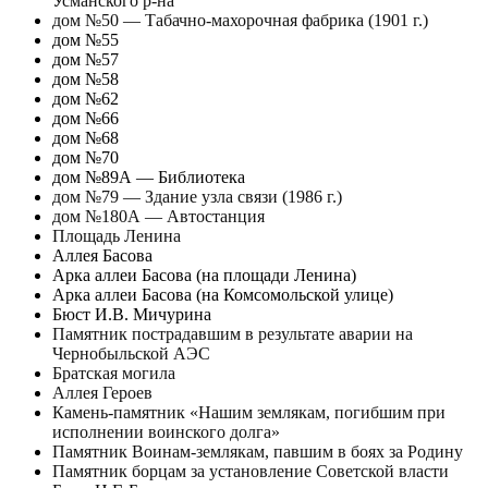
Усманского р-на
дом №50 — Табачно-махорочная фабрика (1901 г.)
дом №55
дом №57
дом №58
дом №62
дом №66
дом №68
дом №70
дом №89А — Библиотека
дом №79 — Здание узла связи (1986 г.)
дом №180А — Автостанция
Площадь Ленина
Аллея Басова
Арка аллеи Басова (на площади Ленина)
Арка аллеи Басова (на Комсомольской улице)
Бюст И.В. Мичурина
Памятник пострадавшим в результате аварии на
Чернобыльской АЭС
Братская могила
Аллея Героев
Камень-памятник «Нашим землякам, погибшим при
исполнении воинского долга»
Памятник Воинам-землякам, павшим в боях за Родину
Памятник борцам за установление Советской власти