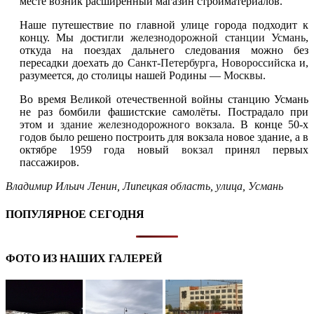
месте возник расширенный магазин стройматериалов.
Наше путешествие по главной улице города подходит к
концу. Мы достигли
железнодорожной станции Усмань
,
откуда на поездах дальнего следования можно без
пересадки доехать до
Санкт-Петербурга
,
Новороссийска
и,
разумеется, до столицы нашей Родины —
Москвы
.
Во время Великой отечественной войны станцию Усмань
не раз бомбили фашистские самолёты. Пострадало при
этом и
здание железнодорожного вокзала
. В конце 50-х
годов было решено построить для вокзала новое здание, а в
октябре 1959 года новый
вокзал
принял первых
пассажиров.
Владимир Ильич Ленин
,
Липецкая область
,
улица
,
Усмань
ПОПУЛЯРНОЕ СЕГОДНЯ
ФОТО ИЗ НАШИХ ГАЛЕРЕЙ