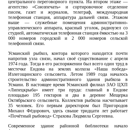
центрального переговорного пункта. На втором этаже —
агентство «Союзпечать» и сортировочное отделение
писем, газет и журналов, телеграф, международная
телефонная станция, аппаратура дальней связи. Этажом
выше — служебные помещения административно-
управленческого аппарата, красный уголок, радиоузел со
студией, автоматическая телефонная станция ёмкостью на 3
000 номеров городской и 2 000 номеров сельской
телефонной связи.
Усманский рыбхоз, контора которого находится почти
напротив
узла связи
, начал своё существование с апреля
1974 года. Тогда в его распоряжении был всего один труд в
местечке Ендова на землях колхоза «Наша победа»
Излегощинского сельсовета. Летом 1989 года началось
строительство административного здания рыбхоза в
Усмани. В настоящее время Усманский филиал ЗАО ЦХП
«Липецкрыба» имеет три пруда: главный в Ендове
площадью 195 гектаров и два в деревне Мещерка
Октябрьского сельсовета. Коллектив рыбхоза насчитывает
35 человек. Его первым директором был Пригородов
Михаил Фёдорович, здесь свыше тридцати лет работает
«Почётный рыбовод» Страхова Людмила Сергеевна.
Современное здание районной библиотеки начало