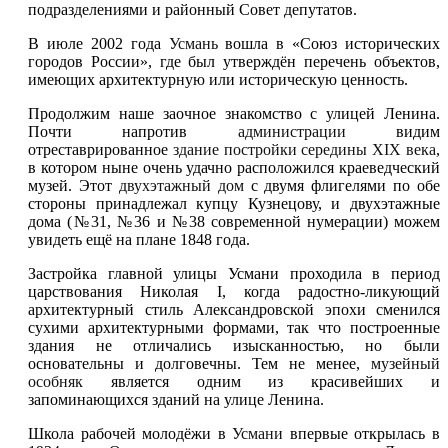
подразделениями и районный Совет депутатов.
В июле 2002 года
Усмань
вошла в «Союз исторических
городов России», где был утверждён перечень объектов,
имеющих архитектурную или историческую ценность.
Продолжим наше заочное знакомство с улицей Ленина.
Почти напротив
администрации
видим
отреставрированное
здание постройки середины XIX века
,
в котором ныне очень удачно расположился краеведческий
музей. Этот
двухэтажный дом
с двумя флигелями по обе
стороны принадлежал купцу Кузнецову, и двухэтажные
дома (№31, №36 и №38 современной нумерации) можем
увидеть ещё на плане 1848 года.
Застройка главной улицы Усмани проходила в период
царствования Николая I, когда радостно-ликующий
архитектурный стиль Александровской эпохи сменился
сухими архитектурными формами, так что построенные
здания не отличались изысканностью, но были
основательны и долговечны. Тем не менее,
музейный
особняк
является одним из красивейших и
запоминающихся зданий на улице Ленина.
Школа рабочей молодёжи в
Усмани
впервые открылась в