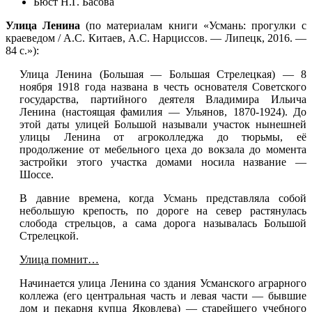
Бюст Н.Г. Басова
Улица Ленина
(по материалам книги «Усмань: прогулки с
краеведом / А.С. Китаев, А.С. Нарциссов. — Липецк, 2016. —
84 с.»):
Улица Ленина (Большая — Большая Стрелецкая) — 8
ноября 1918 года названа в честь основателя Советского
государства, партийного деятеля Владимира Ильича
Ленина (настоящая фамилия — Ульянов, 1870-1924). До
этой даты улицей Большой называли участок нынешней
улицы Ленина от агроколледжа до тюрьмы, её
продолжение от мебельного цеха до вокзала до момента
застройки этого участка домами носила название —
Шоссе.
В давние времена, когда
Усмань
представляла собой
небольшую крепость, по дороге на север растянулась
слобода стрельцов, а сама дорога называлась Большой
Стрелецкой.
Улица помнит…
Начинается улица Ленина со здания Усманского аграрного
коллежа (его центральная часть и левая части — бывшие
дом и пекарня купца Яковлева) — старейшего учебного