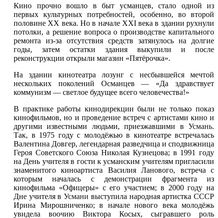
Кино прочно вошло в быт усманцев, стало одной из
первых культурных потребностей, особенно, во второй
половине XX века. Но в начале XXI века в здании рухнули
потолки, а решение вопроса о производстве капитального
ремонта из-за отсутствия средств затянулось на долгие
годы, затем остатки здания выкупили и после
реконструкции открыли магазин «Пятёрочка».
На здании кинотеатра лозунг с несбывшейся мечтой
нескольких поколений Османцев — «Да здравствует
коммунизм — светлое будущее всего человечества!»
В практике работы кинодирекции были не только показ
кинофильмов, но и проведение встреч с артистами кино и
другими известными людьми, приезжавшими в
Усмань
.
Так, в 1975 году с молодёжью в кинотеатре встречалась
Валентина Довгер, легендарная разведчица и сподвижница
Героя Советского Союза Николая Кузнецова; в 1991 году
на День учителя в гости к усманским учителям пригласили
знаменитого киноартиста Василия Ланового, встреча с
которым началась с демонстрации фрагмента из
кинофильма «Офицеры» с его участием; в 2000 году на
Дне учителя в
Усмани
выступила народная артистка СССР
Ирина Мирошниченко; в начале нового века молодёжь
увидела воочию Виктора Косых, сыгравшего роль