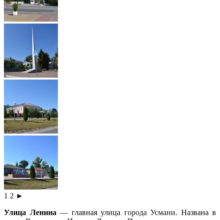
1
2
►
Улица Ленина
— главная улица
города Усмани
. Названа в