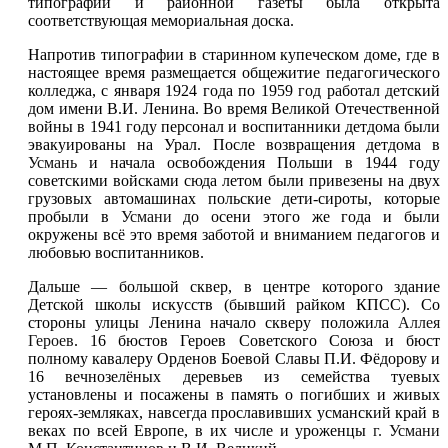
типографии и районной газеты была открыта
соответствующая мемориальная доска.
Напротив типографии в старинном купеческом доме, где в
настоящее время размещается общежитие педагогического
колледжа, с января 1924 года по 1959 год работал детский
дом имени В.И. Ленина. Во время Великой Отечественной
войны в 1941 году персонал и воспитанники детдома были
эвакуированы на Урал. После возвращения детдома в
Усмань
и начала освобождения Польши в 1944 году
советскими войсками сюда летом были привезены на двух
грузовых автомашинах польские дети-сироты, которые
пробыли в
Усмани
до осени этого же года и были
окружены всё это время заботой и вниманием педагогов и
любовью воспитанников.
Дальше — большой сквер, в центре которого здание
Детской школы искусств (бывший райком КПСС). Со
стороны улицы Ленина начало скверу положила
Аллея
Героев
. 16 бюстов Героев Советского Союза и бюст
полному кавалеру Орденов Боевой Славы П.И. Фёдорову и
16 вечнозелёных деревьев из семейства туевых
установлены и посажены в память о погибших и живых
героях-земляках, навсегда прославивших усманский край в
веках по всей Европе, в их числе и уроженцы
г. Усмани