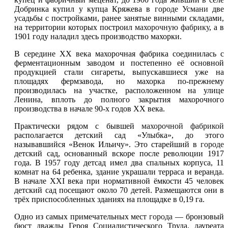
Добринка купил у купца Кряжева в
городе Усмани
две
усадьбы с постройками, ранее занятые винными складами,
на территории которых построил
махорочную фабрику
, а в
1901 году наладил здесь производство махорки.
В середине XX века махорочная фабрика соединилась с
ферментационным заводом и постепенно её основной
продукцией стали сигареты, выпускавшиеся уже на
площадях фермзавода, но махорка по-прежнему
производилась на участке, расположенном на улице
Ленина, вплоть до полного закрытия махорочного
производства в начале 90-х годов XX века.
Практически рядом с бывшей
махорочной фабрикой
располагается детский сад «Улыбка», до этого
называвшийся «Венок Ильичу». Это старейший в
городе
детский сад, основанный вскоре после революции 1917
года. В 1957 году детсад имел два спальных корпуса, 11
комнат на 64 ребенка, здание украшали терраса и веранда.
В начале XXI века при нормативной ёмкости 45 человек
детский сад посещают около 70 детей. Размещаются они в
трёх приспособленных зданиях на площадке в 0,19 га.
Одно из самых примечательных мест
города
— бронзовый
бюст дважды Героя Социалистического Труда, лауреата