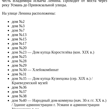
честь Владимира Ильича Ленина. Проходит от моста через
реку Усмань до Привокзальной улицы.
На улице Ленина расположены:
дом №2
дом №3
дом №7
дом №13
дом №15
дом №17
дом №20
дом №23 — Дом купца Коростелёва (кон. XIX в.)
дом №25
дом №28
дом №29
дом №30 — Хлебокомбинат
дом №31
дом №35 — Дом купца Кузнецова (сер. XIX в.) /
Краеведческий музей
дом №36
дом №37
дом №38
дом №40 — Народный дом-коммуна (нач. 30-х гг. XX в.)
/ Здание администрации г. Усмани и администрации