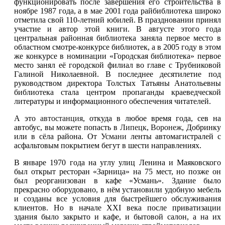
функционировать после завершения его строительства в
ноябре 1987 года, а в мае 2001 года райбиблиотека широко
отметила свой 110-летний юбилей. В праздновании принял
участие и автор этой книги. В августе этого года
центральная районная библиотека заняла первое место в
областном смотре-конкурсе библиотек, а в 2005 году в этом
же конкурсе в номинации «Городская библиотека» первое
место занял её городской филиал во главе с Трубниковой
Галиной Николаевной. В последнее десятилетие под
руководством директора Толстых Татьяны Анатольевны
библиотека стала центром пропаганды краеведческой
литературы и информационного обеспечения читателей.
А это
автостанция
, откуда в любое время года, сев на
автобус, вы можете попасть в
Липецк
,
Воронеж
, Добринку
или в сёла района. От
Усмани
ленты автомагистралей с
асфальтовым покрытием бегут в шести направлениях.
В январе 1970 года на углу улиц Ленина и Маяковского
был открыт ресторан «Зарница» на 75 мест, но позже он
был реорганизован в кафе «Усмань». Здание было
прекрасно оборудовано, в нём установили удобную мебель
и созданы все условия для быстрейшего обслуживания
клиентов. Но в начале XXI века после приватизации
здания было закрыто и кафе, и бытовой салон, а на их