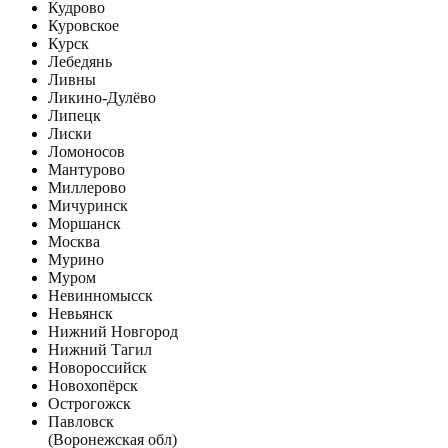
Кудрово
Куровское
Курск
Лебедянь
Ливны
Ликино-Дулёво
Липецк
Лиски
Ломоносов
Мантурово
Миллерово
Мичуринск
Моршанск
Москва
Мурино
Муром
Невинномысск
Невьянск
Нижний Новгород
Нижний Тагил
Новороссийск
Новохопёрск
Острогожск
Павловск
(Воронежская обл)