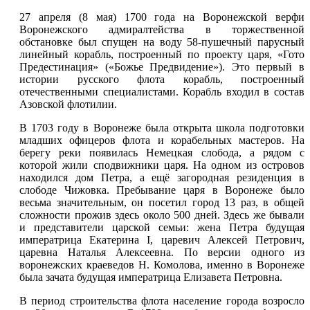
27 апреля (8 мая) 1700 года на Воронежской верфи
Воронежского адмиралтейства в торжественной
обстановке был спущен на воду 58-пушечный парусный
линейный корабль, построенный по проекту царя, «Гото
Предестинация» («Божье Предвидение»). Это первый в
истории русского флота корабль, построенный
отечественными специалистами. Корабль входил в состав
Азовской флотилии.
В 1703 году в Воронеже была открыта школа подготовки
младших офицеров флота и корабельных мастеров. На
берегу реки появилась Немецкая слобода, а рядом с
которой жили сподвижники царя. На одном из островов
находился дом Петра, а ещё загородная резиденция в
слободе Чижовка. Пребывание царя в Воронеже было
весьма значительным, он посетил город 13 раз, в общей
сложности прожив здесь около 500 дней. Здесь же бывали
и представители царской семьи: жена Петра будущая
императрица Екатерина I, царевич Алексей Петрович,
царевна Наталья Алексеевна. По версии одного из
воронежских краеведов Н. Комолова, именно в Воронеже
была зачата будущая императрица Елизавета Петровна.
В период строительства флота население города возросло