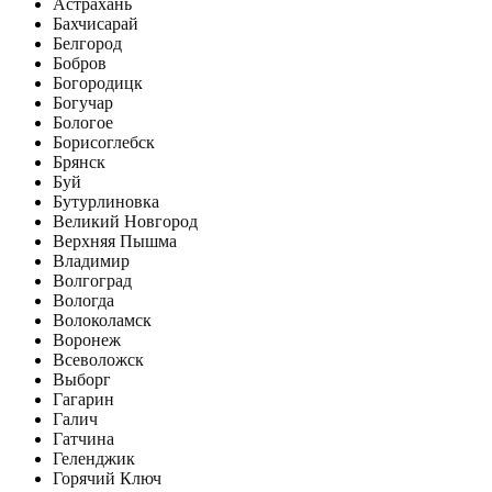
Астрахань
Бахчисарай
Белгород
Бобров
Богородицк
Богучар
Бологое
Борисоглебск
Брянск
Буй
Бутурлиновка
Великий Новгород
Верхняя Пышма
Владимир
Волгоград
Вологда
Волоколамск
Воронеж
Всеволожск
Выборг
Гагарин
Галич
Гатчина
Геленджик
Горячий Ключ