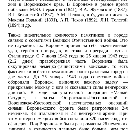
жил в Воронежском крае. В Воронеже в разное время
побывали М.Ю. Лермотов (1841), В.А. Жуковский (1837),
В.Г. Белинский (1837), A.M. Пешков, в будущем писатель
Максим Горький (1891), А.П. Чехов (1892), Л.Н. Толстой
(1894) и др.
Также значительное количество памятников в городе
связано с событиями Великой Отечественной войны. Это
не случайно, т.к. Воронеж принял на себя значительный
удар, серьёзно пострадав, выстоял и преградил путь к
Сталинграду
. С 7 июля 1942 года по 25 января 1943 года
(212 дней) правобережная часть Воронежа была
оккупирована немецко-фашистскими войсками, то есть
фактически всё это время линия фронта разделяла город на
две части. До 25 января 1943 года советские войска
обороняли Воронеж, выполняя важную задачу —
прикрывали
Москву
с юга и сковывали силы венгерских
дивизий. В ходе наступательной операции «Малый
Сатурн», а затем Острогожско-Россошанской и
Воронежско-Касторенской наступательных операций
силами Воронежского фронта были разгромлены 2-я
немецкая, 8-я итальянская и 2-я венгерская армии. При
этом потери немецких войск составили 320 тысяч солдат и
офицеров. Под Воронежем были разгромлены 26 немецких
дивизий, а количество пленных было больше, чем под