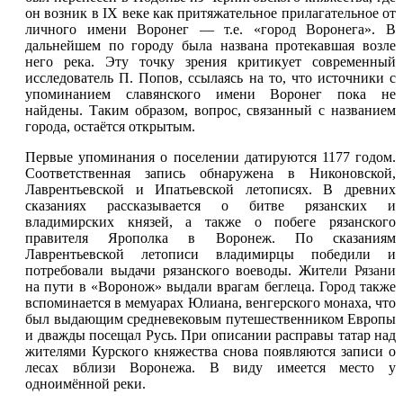
он возник в IX веке как притяжательное прилагательное от
личного имени Воронег — т.е. «город Воронега». В
дальнейшем по городу была названа протекавшая возле
него река. Эту точку зрения критикует современный
исследователь П. Попов, ссылаясь на то, что источники с
упоминанием славянского имени Воронег пока не
найдены. Таким образом, вопрос, связанный с названием
города, остаётся открытым.
Первые упоминания о поселении датируются 1177 годом.
Соответственная запись обнаружена в Никоновской,
Лаврентьевской и Ипатьевской летописях. В древних
сказаниях рассказывается о битве рязанских и
владимирских князей, а также о побеге рязанского
правителя Ярополка в Воронеж. По сказаниям
Лаврентьевской летописи владимирцы победили и
потребовали выдачи рязанского воеводы. Жители
Рязани
на пути в «Воронож» выдали врагам беглеца. Город также
вспоминается в мемуарах Юлиана, венгерского монаха, что
был выдающим средневековым путешественником Европы
и дважды посещал Русь. При описании расправы татар над
жителями Курского княжества снова появляются записи о
лесах вблизи Воронежа. В виду имеется место у
одноимённой реки.