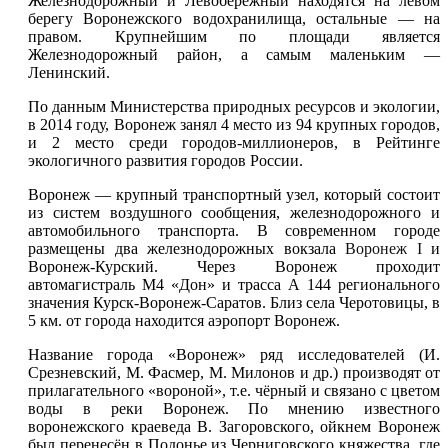
Железнодорожный и Левобережный находятся на левом
берегу Воронежского водохранилища, остальные — на
правом. Крупнейшим по площади является
Железнодорожный район, а самым маленьким —
Ленинский.
По данным Министерства природных ресурсов и экологии,
в 2014 году, Воронеж занял 4 место из 94 крупных городов,
и 2 место среди городов-миллионеров, в Рейтинге
экологичного развития городов России.
Воронеж — крупный транспортный узел, который состоит
из систем воздушного сообщения, железнодорожного и
автомобильного транспорта. В современном городе
размещены два железнодорожных вокзала
Воронеж I
и
Воронеж-Курский. Через Воронеж проходит
автомагистраль М4 «Дон» и трасса А 144 регионального
значения Курск-Воронеж-Саратов. Близ села Черотовицы, в
5 км. от города находится аэропорт Воронеж.
Название города «Воронеж» ряд исследователей (И.
Срезневский, М. Фасмер, М. Милонов и др.) производят от
прилагательного «вороной», т.е. чёрный и связано с цветом
воды в реки Воронеж. По мнению известного
воронежского краеведа В. Загоровского, ойкнем Воронеж
был перенесён в Подонье из Черниговского княжества, где