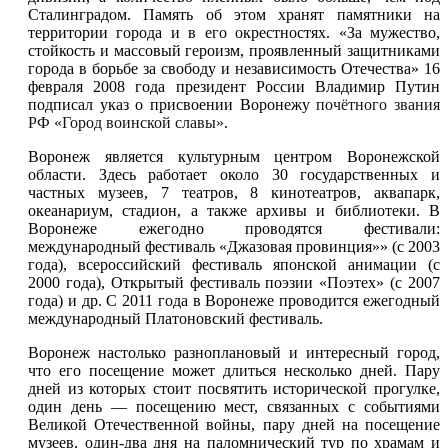
Сталинградом. Память об этом хранят памятники на
территории города и в его окрестностях. «За мужество,
стойкость и массовый героизм, проявленный защитниками
города в борьбе за свободу и независимость Отечества» 16
февраля 2008 года президент России Владимир Путин
подписал указ о присвоении Воронежу
почётного звания
РФ «Город воинской славы»
.
Воронеж является культурным центром Воронежской
области. Здесь работает около 30 государственных и
частных музеев, 7 театров, 8 кинотеатров, аквапарк,
океанариум, стадион, а также архивы и библиотеки. В
Воронеже ежегодно проводятся фестивали:
международный фестиваль «Джазовая провинция»» (с 2003
года), всероссийский фестиваль японской анимации (с
2000 года), Открытый фестиваль поэзии «Поэтех» (с 2007
года) и др. С 2011 года в Воронеже проводится ежегодный
международный Платоновский фестиваль.
Воронеж настолько разноплановый и интересный город,
что его посещение может длиться несколько дней. Пару
дней из которых стоит посвятить исторической прогулке,
один день — посещению мест, связанных с событиями
Великой Отечественной войны, пару дней на посещение
музеев, один-два дня на паломнический тур по храмам и