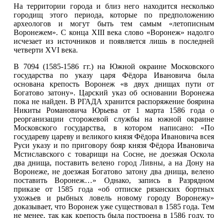
На территории города и близ него находится несколько
городищ этого периода, которые по предположению
археологов и могут быть тем самым «летописным
Воронежем». С конца XIII века слово «Воронеж» надолго
исчезает из источников и появляется лишь в последней
четверти XVI века.
В 7094 (1585-1586 гг.) на Южной окраине Московского
государства по указу царя Фёдора Ивановича была
основана крепость Воронеж «в двух днищах пути от
Богатово затону». Царский указ об основании Воронежа
пока не найден. В РГАДА хранится распоряжение боярина
Никиты Романовича Юрьева от 1 марта 1586 года о
реорганизации сторожевой службы на южной окраине
Московского государства, в котором написано: «По
государеву цареву и великого князя Фёдора Ивановича всея
Руси указу и по приговору бояр князя Фёдора Ивановича
Мстиславского с товарищи на Сосне, не доезжая Оскола
два днища, поставить велено
город Ливны
, а на Дону на
Воронеже, не доезжая Богатово затону два днища, велено
поставить Воронеж…» Однако, запись в Разрядном
приказе от 1585 года «об отписке рязанских бортных
ухожьев и рыбных ловель новому городу Воронежу»
доказывает, что Воронеж уже существовал в 1585 года. Тем
не менее, так как крепость была построена в 1586 году, то