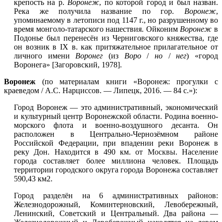
крепость на р.
Воронеж
, по которой город и был назван.
Река же получила название по гор.
Воронеж
,
упоминаемому в летописи под 1147 г., но разрушенному во
время монголо-татарского нашествия. Ойконим
Воронеж
в
Подонье был перенесён из Черниговского княжества, где
он возник в IX в. как притяжательное прилагательное от
личного имени
Воронег
(из
Воро
/
но
/
нег
) «город
Воронега» [Загоровский, 1978].
Воронеж
(по материалам книги «Воронеж: прогулки с
краеведом / А.С. Нарциссов. — Липецк, 2016. — 84 с.»):
Город Воронеж — это административный, экономический
и культурный центр Воронежской области. Родина военно-
морского флота и военно-воздушного десанта. Он
расположен в Центрально-Чернозёмном районе
Российской Федерации, при впадении реки Воронеж в
реку Дон. Находится в 490 км. от
Москвы
. Население
города составляет более миллиона человек. Площадь
территории городского округа города Воронежа составляет
590,43 км2.
Город разделён на 6 административных районов:
Железнодорожный, Коминтерновский, Левобережный,
Ленинский, Советский и Центральный. Два района —