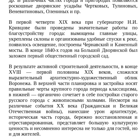
др. В различных частях города и пригородах появляются
роскошные дворянские усадьбы Чертковых, Тулиновых,
Веневитиновых, Олениных и пр.
В первой четверти XIX века при губернаторе Н.И.
Кривцове были проведены значительные работы по
благоустройству города: вымощены главные улицы,
укреплены склоны и организованы удобные спуски к реке,
появилось освещение, построены Чернавский и
Каменный
мосты. В конце 1840-х годов на
Большой Дворянской
был
заложен
первый общественный городской сад
.
В результате активной строительной деятельности, в конце
XVIII — первой половины XIX веков, сложился
выразительный архитектурно-художественный облик
Воронежа. В верхней части планировка и застройка носят
правильные черты крупного города периода классицизма,
в нижней — органично сочетает в себе постройки старого
русского города с живописными холмами. Несмотря на
различные события XX века (Гражданская и Великая
Отечественная войны), нанесшие урон архитектуре,
историческая часть города, бережно восстановленная и
отреставрированная, представляет большую культурную
ценность и несомненно интересна не только для гостей, но
и для жителей.