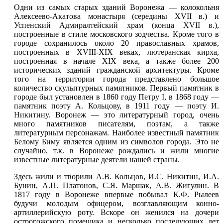
Одни из самых старых зданий Воронежа — колокольня
Алексеево-Акатова монастыря (середины XVII в.) и
Успенский Адмиралтейский храм (конца XVII в.)
,
построенные в стиле московского зодчества. Кроме того в
городе сохранилось около 20 православных храмов,
построенных в XVIII-XIX веках,
лютеранская кирха
,
построенная в начале XIX века, а также более 200
исторических зданий гражданской архитектуры. Кроме
того на территории города представлено большое
количество скульптурных памятников. Первый памятник в
городе был установлен в 1860 году
Петру I
, в 1868 году —
памятник поэту А. Кольцову
, в 1911 году —
поэту И.
Никитину
. Воронеж — это литературный город, очень
много памятников писателям, поэтам, а также
литературным персонажам. Наиболее известный
памятник
Белому Биму
является одним из символов города. Это не
случайно, т.к. в Воронеже рождались и жили многие
известные литературные деятели нашей страны.
Здесь жили и творили А.В. Кольцов, И.С. Никитин, И.А.
Бунин, А.П. Платонов, С.Я. Маршак, А.В. Жигулин. В
1817 году в Воронеже впервые побывал К.Ф. Рылеев
будучи молодым офицером, возглавляющим конно-
артиллерийскую роту. Вскоре он женился на дочери
острогожского помещика и несколько последующих лет