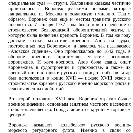
специальные суда — струги. Жалование казакам частично
привозилось в Воронеж русскими послами, которые
направлялись из
Москвы
в османскую империю. Таким
образом, Воронеж был ещё и местом транзита русского
посольства. 7 января 1737 года было приято решение о
строительстве Белгородской оборонительной черты, в
которую была включена крепость Воронеж. В том же году
донские казаки захватили крепость Азов на судах,
построенных под Воронежем, и началось так называемое
«Азовское сидение». Оно продолжалось до 1642 года, в
обороне крепости принимали участие несколько
воронежцев. И хотя крепость Азов была сдана, опыт
воронежцев в судостроении и судоходстве, а также их
военный опыт в защите русских границ от набегов татар
был использован в конце XVII — начале XVIII веков в
строительстве кораблей русского военно-морского флота и
ведения военных действий.
Во второй половине XVII века Воронеж утратил былое
военное значение, основным занятием местного населения
стало землепашество. Город становится крупным торговым
центром.
Воронеж называют «колыбелью» русского военно-
морского регулярного флота. Именно в связи со