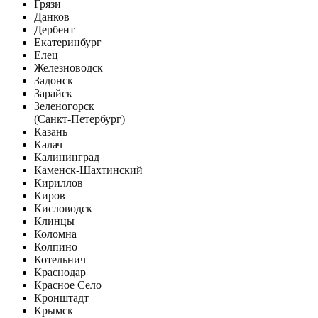
Грязи
Данков
Дербент
Екатеринбург
Елец
Железноводск
Задонск
Зарайск
Зеленогорск
(Санкт-Петербург)
Казань
Калач
Калининград
Каменск-Шахтинский
Кириллов
Киров
Кисловодск
Клинцы
Коломна
Колпино
Котельнич
Краснодар
Красное Село
Кронштадт
Крымск