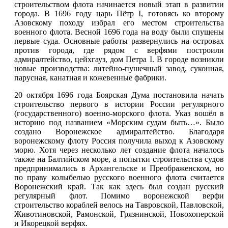
строительством флота начинается новый этап в развитии
города. В 1696 году царь Пётр I, готовясь ко второму
Азовскому походу избрал его местом строительства
военного флота. Весной 1696 года на воду были спущены
первые суда. Основные работы развернулись на островах
против города, где рядом с верфями построили
адмиралтейство, цейхгауз, дом Петра I. В городе возникли
новые производства: литейно-пушечный завод, суконная,
парусная, канатная и кожевенные фабрики.
20 октября 1696 года Боярская Дума постановила начать
строительство первого в истории России регулярного
(государственного) военно-морского флота. Указ вошёл в
историю под названием «Морским судам быть…». Было
создано Воронежское адмиралтейство. Благодаря
воронежскому флоту Россия получила выход к Азовскому
морю. Хотя через несколько лет создание флота началось
также на Балтийском море, а попытки строительства судов
предпринимались в
Архангельске
и Преображенском, но
по праву колыбелью русского военного флота считается
Воронежский край. Так как здесь был создан русский
регулярный флот. Помимо воронежской верфи
строительство кораблей велось на Тавровской, Павловской,
Животиновской, Рамонской, Грязнинской, Новохоперской
и Икорецкой верфях.