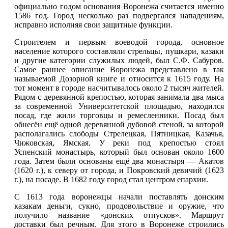
официально годом основания Воронежа считается именно
1586 год. Город несколько раз подвергался нападениям,
исправно исполняя свои защитные функции.
Строителем и первым воеводой города, основное
население которого составляли стрельцы, пушкари, казаки
и другие категории служилых людей, был С.Ф. Сабуров.
Самое раннее описание Воронежа представлено в так
называемой Дозорной книге и относится к 1615 году. На
тот момент в городе насчитывалось около 2 тысяч жителей.
Рядом с деревянной крепостью, которая занимала два мыса
за современной
Университетской площадью
, находился
посад, где жили торговцы и ремесленники. Посад был
обнесён ещё одной деревянной дубовой стеной, за которой
располагались слободы Стрелецкая, Пятницкая, Казачья,
Чижовская, Ямская. У реки под крепостью стоял
Успенский монастырь, который был основан около 1600
года. Затем были основаны ещё два монастыря —
Акатов
(1620 г.)
, к северу от города, и Покровский девичий (1623
г.), на посаде. В 1682 году город стал центром епархии.
С 1613 года воронежцы начали поставлять донским
казакам деньги, сукно, продовольствие и оружие, что
получило название «донских отпусков». Маршрут
доставки был речным. Для этого в Воронеже строились