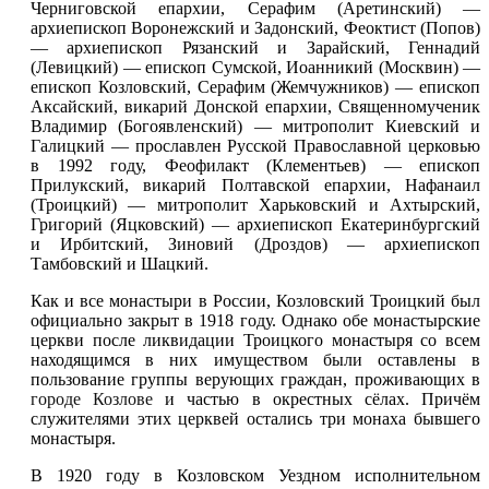
Черниговской епархии, Серафим (Аретинский) —
архиепископ Воронежский и Задонский, Феоктист (Попов)
— архиепископ Рязанский и Зарайский, Геннадий
(Левицкий) — епископ Сумской, Иоанникий (Москвин) —
епископ Козловский, Серафим (Жемчужников) — епископ
Аксайский, викарий Донской епархии, Священномученик
Владимир (Богоявленский) — митрополит Киевский и
Галицкий — прославлен Русской Православной церковью
в 1992 году, Феофилакт (Клементьев) — епископ
Прилукский, викарий Полтавской епархии, Нафанаил
(Троицкий) — митрополит Харьковский и Ахтырский,
Григорий (Яцковский) — архиепископ Екатеринбургский
и Ирбитский, Зиновий (Дроздов) — архиепископ
Тамбовский и Шацкий.
Как и все монастыри в России, Козловский Троицкий был
официально закрыт в 1918 году. Однако обе монастырские
церкви после ликвидации Троицкого монастыря со всем
находящимся в них имуществом были оставлены в
пользование группы верующих граждан, проживающих в
городе Козлове
и частью в окрестных сёлах. Причём
служителями этих церквей остались три монаха бывшего
монастыря.
В 1920 году в Козловском Уездном исполнительном