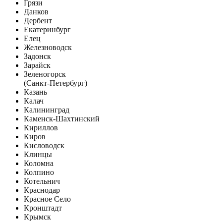
Грязи
Данков
Дербент
Екатеринбург
Елец
Железноводск
Задонск
Зарайск
Зеленогорск
(Санкт-Петербург)
Казань
Калач
Калининград
Каменск-Шахтинский
Кириллов
Киров
Кисловодск
Клинцы
Коломна
Колпино
Котельнич
Краснодар
Красное Село
Кронштадт
Крымск