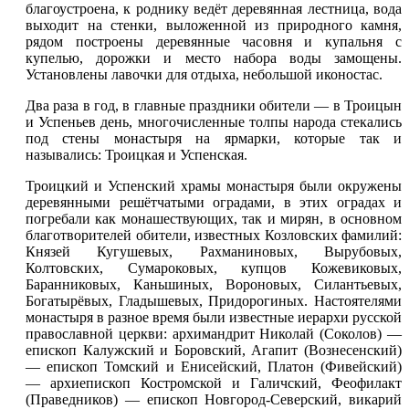
благоустроена, к роднику ведёт деревянная лестница, вода
выходит на стенки, выложенной из природного камня,
рядом построены деревянные часовня и купальня с
купелью, дорожки и место набора воды замощены.
Установлены лавочки для отдыха, небольшой иконостас.
Два раза в год, в главные праздники обители — в Троицын
и Успеньев день, многочисленные толпы народа стекались
под стены монастыря на ярмарки, которые так и
назывались: Троицкая и Успенская.
Троицкий и Успенский храмы монастыря были окружены
деревянными решётчатыми оградами, в этих оградах и
погребали как монашествующих, так и мирян, в основном
благотворителей обители, известных Козловских фамилий:
Князей Кугушевых, Рахманиновых, Вырубовых,
Колтовских, Сумароковых, купцов Кожевиковых,
Баранниковых, Каньшиных, Вороновых, Силантьевых,
Богатырёвых, Гладышевых, Придорогиных. Настоятелями
монастыря в разное время были известные иерархи русской
православной церкви: архимандрит Николай (Соколов) —
епископ Калужский и Боровский, Агапит (Вознесенский)
— епископ Томский и Енисейский, Платон (Фивейский)
— архиепископ Костромской и Галичский, Феофилакт
(Праведников) — епископ Новгород-Северский, викарий