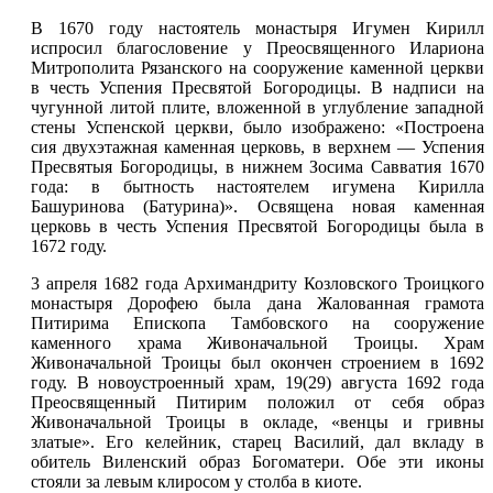
В 1670 году настоятель монастыря Игумен Кирилл
испросил благословение у Преосвященного Илариона
Митрополита Рязанского на сооружение каменной церкви
в честь Успения Пресвятой Богородицы. В надписи на
чугунной литой плите, вложенной в углубление западной
стены Успенской церкви, было изображено: «Построена
сия двухэтажная каменная церковь, в верхнем — Успения
Пресвятыя Богородицы, в нижнем Зосима Савватия 1670
года: в бытность настоятелем игумена Кирилла
Башуринова (Батурина)». Освящена новая каменная
церковь в честь Успения Пресвятой Богородицы была в
1672 году.
3 апреля 1682 года Архимандриту Козловского Троицкого
монастыря Дорофею была дана Жалованная грамота
Питирима Епископа Тамбовского на сооружение
каменного храма Живоначальной Троицы. Храм
Живоначальной Троицы был окончен строением в 1692
году. В новоустроенный храм, 19(29) августа 1692 года
Преосвященный Питирим положил от себя образ
Живоначальной Троицы в окладе, «венцы и гривны
златые». Его келейник, старец Василий, дал вкладу в
обитель Виленский образ Богоматери. Обе эти иконы
стояли за левым клиросом у столба в киоте.