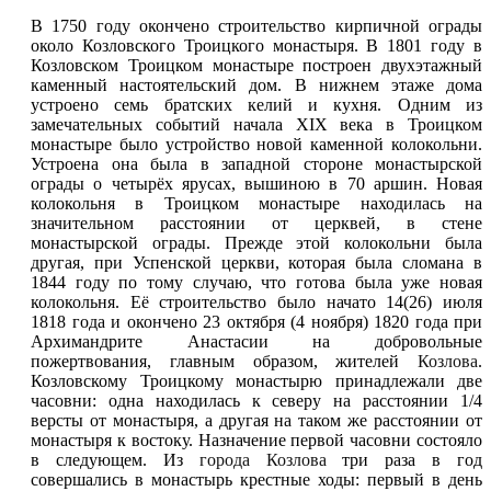
В 1750 году окончено строительство кирпичной ограды
около Козловского Троицкого монастыря. В 1801 году в
Козловском Троицком монастыре построен двухэтажный
каменный настоятельский дом. В нижнем этаже дома
устроено семь братских келий и кухня. Одним из
замечательных событий начала XIX века в Троицком
монастыре было устройство новой каменной колокольни.
Устроена она была в западной стороне монастырской
ограды о четырёх ярусах, вышиною в 70 аршин. Новая
колокольня в Троицком монастыре находилась на
значительном расстоянии от церквей, в стене
монастырской ограды. Прежде этой колокольни была
другая, при Успенской церкви, которая была сломана в
1844 году по тому случаю, что готова была уже новая
колокольня. Её строительство было начато 14(26) июля
1818 года и окончено 23 октября (4 ноября) 1820 года при
Архимандрите Анастасии на добровольные
пожертвования, главным образом, жителей
Козлова
.
Козловскому Троицкому монастырю принадлежали две
часовни: одна находилась к северу на расстоянии 1/4
версты от монастыря, а другая на таком же расстоянии от
монастыря к востоку. Назначение первой часовни состояло
в следующем. Из
города Козлова
три раза в год
совершались в монастырь крестные ходы: первый в день