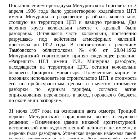
Постановлением президиума Мичуринского Горсовета от 3
апреля 1936 года было удовлетворено ходатайство ЦГЛ
имени Мичурина о разрешении разобрать колокольню,
стоящую на территории ЦГЛ и давшую трещины. Два
верхних яруса колокольни вместе с крышей были
разобраны. Оставшаяся часть колокольни, постепенно
разрушаясь под действием атмосферных явлений,
простояла до 1952 года. В соответствии с решением
Тамбовского облисполкома №446 от 28.04.1952
Мичуринский горисполком принял следующее решение:
«Разрешить ЦГЛ имени И.В. Мичурина разобрать,
находящиеся на территории ЦГЛ, остатки колокольни
бывшего Троицкого монастыря. Полученный кирпич и
половняк использовать на строительство ЦГЛ, а стоимость
его по прейскурантным ценам за вычетом стоимости
разборки по единым тарифам, согласно актов
оприходования перечислить в доход городского бюджета
по окончании разборки».
31 июля 1957 года на основании акта осмотра Троицой
церкви Мичуринский горисполком вынес следующее
решение: «Означенное здание никакой архитектурной,
исторической или художественной ценности не имеет», и
церковь была разобрана. Успенская церковь избежала такой
участи, поскольку в её здании был размещён музей