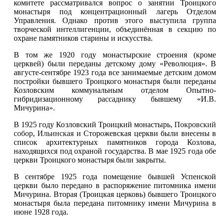
комитете рассматривался вопрос о занятии Троицкого
монастыря под концентрационный лагерь Отделом
Управления. Однако против этого выступила группа
творческой интеллигенции, объединённая в секцию по
охране памятников старины и искусства.
В том же 1920 году монастырские строения (кроме
церквей) были переданы детскому дому «Революция». В
августе-сентябре 1923 года все занимаемые детским домом
постройки бывшего Троицкого монастыря были переданы
Козловским коммунальным отделом Опытно-
гибридизационному рассаднику бывшему «И.В.
Мичурина».
В 1925 году Козловский Троицкий монастырь,
Покровский
собор
,
Ильинская
и Сторожевская церкви были внесены в
список архитектурных памятников города Козлова,
находящихся под охраной государства. В мае 1925 года обе
церкви Троицкого монастыря были закрыты.
В сентябре 1925 года помещение бывшей Успенской
церкви было передано в распоряжение питомника имени
Мичурина. Вторая (Троицкая церковь) бывшего Троицкого
монастыря была передана питомнику имени Мичурина в
июне 1928 года.