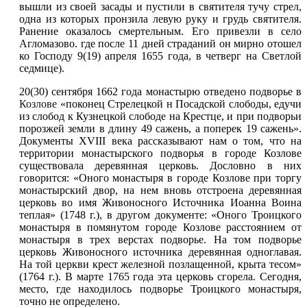
вышли из своей засады и пустили в святителя тучу стрел,
одна из которых пронзила левую руку и грудь святителя.
Ранение оказалось смертельным. Его привезли в село
Агломазово. где после 11 дней страданий он мирно отошел
ко Господу 9(19) апреля 1655 года, в четверг на Светлой
седмице).
20(30) сентября 1662 года монастырю отведено подворье в
Козлове
«поконец Стрелецкой н Посадской слободы, едучи
из слобод к Кузнецкой слободе на Крестце, и при подворьи
порозжей земли в длину 49 сажень, а поперек 19 сажень».
Документы XVIII века рассказывают нам о том, что на
территории монастырского подворья в городе Козлове
существовала деревянная церковь. Дословно в них
говорится: «Оного монастыря в городе Козлове при торгу
монастырский двор, на нем вновь отстроена деревянная
церковь во имя Живоносного Источника Иоанна Воина
теплая» (1748 г.), в другом документе: «Оного Троицкого
монастыря в помянутом городе Козлове расстоянием от
монастыря в трех верстах подворье. На том подворье
церковь Живоносного источника деревянная одноглавая.
На той церкви крест железной позлащенной, крыта тесом»
(1764 г.). В марте 1765 года эта церковь сгорела. Сегодня,
место, где находилось подворье Троицкого монастыря,
точно не определено.