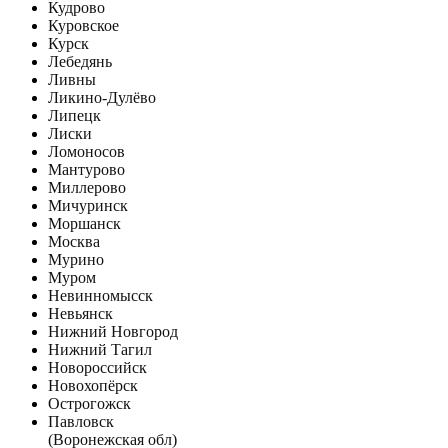
Кудрово
Куровское
Курск
Лебедянь
Ливны
Ликино-Дулёво
Липецк
Лиски
Ломоносов
Мантурово
Миллерово
Мичуринск
Моршанск
Москва
Мурино
Муром
Невинномысск
Невьянск
Нижний Новгород
Нижний Тагил
Новороссийск
Новохопёрск
Острогожск
Павловск
(Воронежская обл)