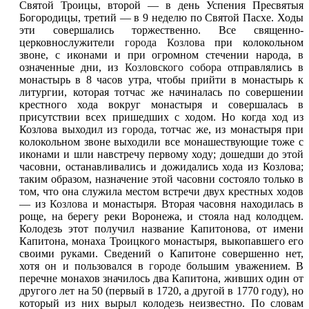
Святой Троицы, второй — в день Успения Пресвятыя
Богородицы, третий — в 9 неделю по Святой Пасхе. Ходы
эти совершались торжественно. Все священно-
церковнослужители
города Козлова
при колокольном
звоне, с иконами и при огромном стечении народа, в
означенные дни, из
Козловского собора
отправлялись в
монастырь в 8 часов утра, чтобы прийти в монастырь к
литургии, которая тотчас же начиналась по совершении
крестного хода вокруг монастыря и совершалась в
присутствии всех пришедших с ходом. Но когда ход из
Козлова выходил из
города
, тотчас же, из монастыря при
колокольном звоне выходили все монашествующие тоже с
иконами и шли навстречу первому ходу; дошедши до этой
часовни, останавливались и дожидались хода из Козлова;
таким образом, назначение этой часовни состояло только в
том, что она служила местом встречи двух крестных ходов
— из
Козлова
и монастыря. Вторая часовня находилась в
роще, на берегу реки Воронежа, и стояла над колодцем.
Колодезь этот получил название Капитонова, от имени
Капитона, монаха Троицкого монастыря, выкопавшего его
своими руками. Сведений о Капитоне совершенно нет,
хотя он и пользовался в
городе
большим уважением. В
перечне монахов значилось два Капитона, живших один от
другого лет на 50 (первый в 1720, а другой в 1770 году), но
который из них вырыл колодезь неизвестно. По словам