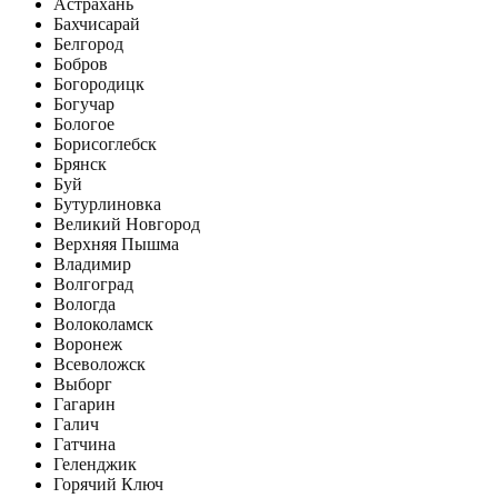
Астрахань
Бахчисарай
Белгород
Бобров
Богородицк
Богучар
Бологое
Борисоглебск
Брянск
Буй
Бутурлиновка
Великий Новгород
Верхняя Пышма
Владимир
Волгоград
Вологда
Волоколамск
Воронеж
Всеволожск
Выборг
Гагарин
Галич
Гатчина
Геленджик
Горячий Ключ