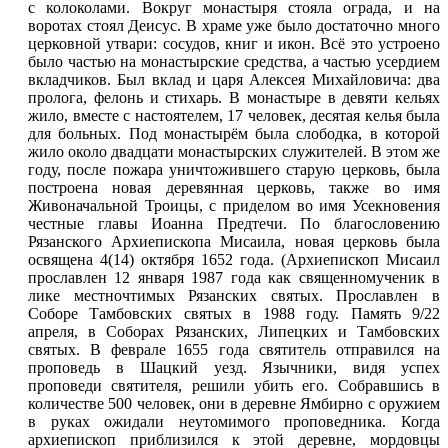
с колоколами. Вокруг монастыря стояла ограда, и на
воротах стоял Деисус. В храме уже было достаточно много
церковной утвари: сосудов, книг и икон. Всё это устроено
было частью на монастырские средства, а частью усердием
вкладчиков. Был вклад и царя Алексея Михайловича: два
пролога, фелонь и стихарь. В монастыре в девяти кельях
жило, вместе с настоятелем, 17 человек, десятая келья была
для больных. Под монастырём была слободка, в которой
жило около двадцати монастырских служителей. В этом же
году, после пожара уничтожившего старую церковь, была
построена новая деревянная церковь, также во имя
Живоначальной Троицы, с приделом во имя Усекновения
честные главы Иоанна Предтечи. По благословению
Рязанского Архиепископа Мисаила, новая церковь была
освящена 4(14) октября 1652 года. (Архиепископ Мисаил
прославлен 12 января 1987 года как священномученик в
лике местночтимых Рязанских святых. Прославлен в
Соборе Тамбовских святых в 1988 году. Память 9/22
апреля, в Соборах Рязанских, Липецких и Тамбовских
святых. В феврале 1655 года святитель отправился на
проповедь в Шацкий уезд. Язычники, видя успех
проповеди святителя, решили убить его. Собравшись в
количестве 500 человек, они в деревне Ямбирно с оружием
в руках ожидали неутомимого проповедника. Когда
архиепископ приблизился к этой деревне, мордовцы