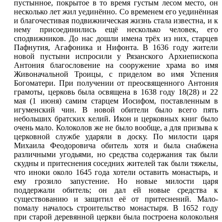
пустынное, покрытое в то время густым лесом место, он
несколько лет жил уединённо. Со временем его уединённая
и благочестивая подвижническая жизнь стала известна, и к
нему присоединились ещё несколько человек, его
сподвижников. До нас дошли имена трёх из них, старцев
Пафнутия, Агафоника и Нифонта. В 1636 году жители
новой пустыни испросили у Рязанского Архиепископа
Антония благословение на сооружение храма во имя
Живоначальной Троицы, с приделом во имя Успения
Богоматери. При получении от преосвященного Антония
грамоты, церковь была освящена в 1638 году 18(28) и 22
мая (1 июня) самим старцем Иосифом, поставленным в
игуменский чин. В новой обители было всего пять
небольших братских келий. Икон и церковных книг было
очень мало. Колоколов же не было вообще, а для призыва к
церковной службе ударяли в доску. По милости царя
Михаила Феодоровича обитель хотя и была снабжена
различными угодьями, но средства содержания так были
скудны и притеснения соседних жителей так были тяжелы,
что иноки около 1645 года хотели оставить монастырь, и
ему грозило запустение. Но новые милости царя
поддержали обитель; он дал ей новые средства к
существованию и защитил её от притеснений. Мало-
помалу началось строительство монастыря. В 1652 году
при старой деревянной церкви была построена колокольня