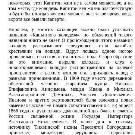
некоторых, этот Капитон жил не в самом монастыре, а на
том месте, где колодезь. Капитон вёл жизнь благочестивую
и будто бы иногда являлся в монастырь в такое время, когда
ворота все бывали заперты.
Впрочем, у многих козловцев можно было услышать
название «Капытного колодезя», но объяснений такого
названия никто не знает. О происхождении этого названия
колодезя рассказывают следующее: ехал какой-то
крестьянин на лошади. Вдруг лошадь одною ногою
провалилась, и из отверстия потекла вода. Скоро обратили
на это внимание, вырыли колодезь, и слух о
новооткрывшемся колодце распространился на далёкое
пространство; с разных концов стал приходить народ с
разными приношениями. В 1869 году вместо деревянной
обветшалой часовни старанием купца Николая
Епифановича Анисимова, мещан Ивана и Михаила
Александровичей Дёминых, Алексея Дионисьевича
Иванова и других жертвователей была заложена новая
каменная часовня «в память события спасения 4 16) апреля
1866 года от руки злодея драгоценной для блага и счастья
России священной жизни Государя Императора
Александра Николаевича». В наши дни к святому
источнику Тихвинской иконы Пресвятой Богородицы
приезжает множество верующих. Территория