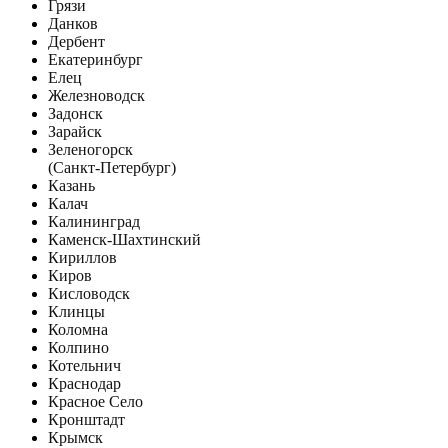
Грязи
Данков
Дербент
Екатеринбург
Елец
Железноводск
Задонск
Зарайск
Зеленогорск
(Санкт-Петербург)
Казань
Калач
Калининград
Каменск-Шахтинский
Кириллов
Киров
Кисловодск
Клинцы
Коломна
Колпино
Котельнич
Краснодар
Красное Село
Кронштадт
Крымск