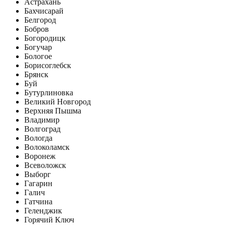
Астрахань
Бахчисарай
Белгород
Бобров
Богородицк
Богучар
Бологое
Борисоглебск
Брянск
Буй
Бутурлиновка
Великий Новгород
Верхняя Пышма
Владимир
Волгоград
Вологда
Волоколамск
Воронеж
Всеволожск
Выборг
Гагарин
Галич
Гатчина
Геленджик
Горячий Ключ