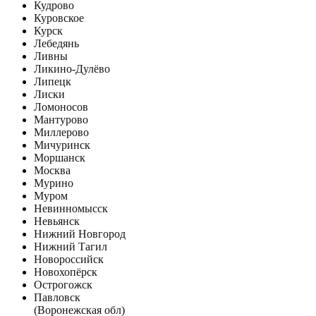
Кудрово
Куровское
Курск
Лебедянь
Ливны
Ликино-Дулёво
Липецк
Лиски
Ломоносов
Мантурово
Миллерово
Мичуринск
Моршанск
Москва
Мурино
Муром
Невинномысск
Невьянск
Нижний Новгород
Нижний Тагил
Новороссийск
Новохопёрск
Острогожск
Павловск
(Воронежская обл)