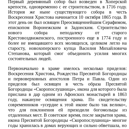
Первый деревянный собор был возведен в Хоперской
крепости, одновременно с ее строительством, в 1716 году.
История же ныне существующего собора в честь
Воскресения Христова начинается 10 октября 1865 года. В
этот день он был освящен Преосвященнейшим Серафимом,
епископом Воронежским и Задонским. Строительство
нового собора неподалеку от старого
Крестовоздвиженского, построенного еще в 1774 году и
более не вмещавшего всех молящихся, целиком легло на
старосту, новохоперского купца Василия Михайловича
Степанова, который смог объединить усилия многих
состоятельных людей.
Первоначально в храме имелось несколько приделов:
Воскресения Христова, Рождества Пресвятой Богородицы
и первоверховных апостолов Петра и Павла. Один из
приделов был освящен в честь образа Пресвятой
Богородицы «Скоропослушница», икона для которого была
прислана в дар одним из Афонских монастырей в 1863
году, накануне освящения храма. По свидетельству
современников «усердие к этой иконе было так велико»,
что для поклонения ей приходили богомольцы из
отдаленных мест. В советское время, после закрытия храма,
икона Пресвятой Богородицы «Скоропослушница» многие
годы хранилась в домах верующих и сильно обветшала, но