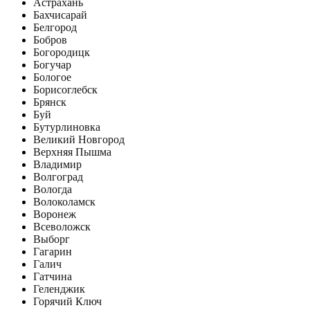
Астрахань
Бахчисарай
Белгород
Бобров
Богородицк
Богучар
Бологое
Борисоглебск
Брянск
Буй
Бутурлиновка
Великий Новгород
Верхняя Пышма
Владимир
Волгоград
Вологда
Волоколамск
Воронеж
Всеволожск
Выборг
Гагарин
Галич
Гатчина
Геленджик
Горячий Ключ