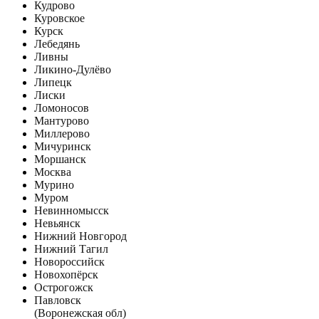
Кудрово
Куровское
Курск
Лебедянь
Ливны
Ликино-Дулёво
Липецк
Лиски
Ломоносов
Мантурово
Миллерово
Мичуринск
Моршанск
Москва
Мурино
Муром
Невинномысск
Невьянск
Нижний Новгород
Нижний Тагил
Новороссийск
Новохопёрск
Острогожск
Павловск
(Воронежская обл)