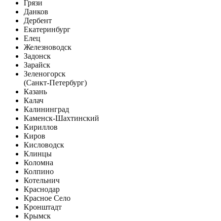
Грязи
Данков
Дербент
Екатеринбург
Елец
Железноводск
Задонск
Зарайск
Зеленогорск
(Санкт-Петербург)
Казань
Калач
Калининград
Каменск-Шахтинский
Кириллов
Киров
Кисловодск
Клинцы
Коломна
Колпино
Котельнич
Краснодар
Красное Село
Кронштадт
Крымск