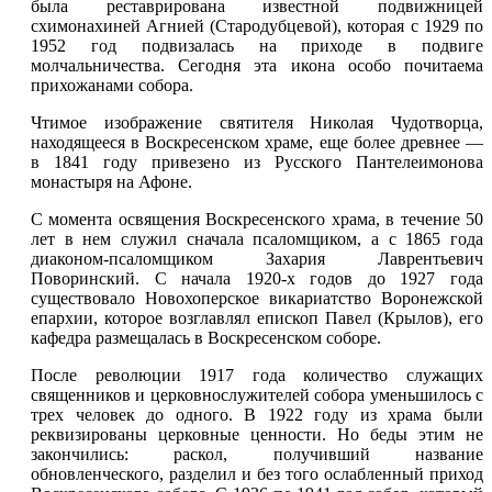
была реставрирована известной подвижницей
схимонахиней Агнией (Стародубцевой), которая с 1929 по
1952 год подвизалась на приходе в подвиге
молчальничества. Сегодня эта икона особо почитаема
прихожанами собора.
Чтимое изображение святителя Николая Чудотворца,
находящееся в Воскресенском храме, еще более древнее —
в 1841 году привезено из Русского Пантелеимонова
монастыря на Афоне.
С момента освящения Воскресенского храма, в течение 50
лет в нем служил сначала псаломщиком, а с 1865 года
диаконом-псаломщиком Захария Лаврентьевич
Поворинский. С начала 1920-х годов до 1927 года
существовало Новохоперское викариатство Воронежской
епархии, которое возглавлял епископ Павел (Крылов), его
кафедра размещалась в Воскресенском соборе.
После революции 1917 года количество служащих
священников и церковнослужителей собора уменьшилось с
трех человек до одного. В 1922 году из храма были
реквизированы церковные ценности. Но беды этим не
закончились: раскол, получивший название
обновленческого, разделил и без того ослабленный приход