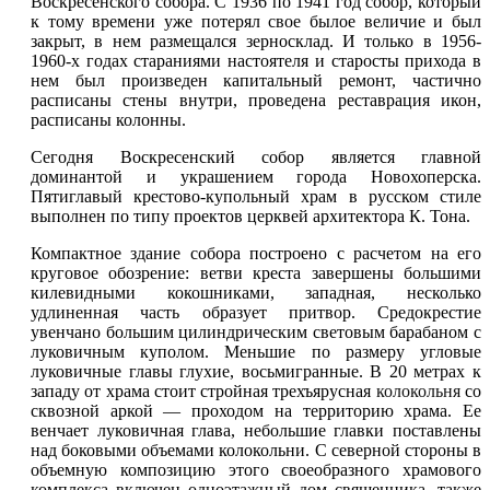
Воскресенского собора. С 1936 по 1941 год собор, который
к тому времени уже потерял свое былое величие и был
закрыт, в нем размещался зерносклад. И только в 1956-
1960-х годах стараниями настоятеля и старосты прихода в
нем был произведен капитальный ремонт, частично
расписаны стены внутри, проведена реставрация икон,
расписаны колонны.
Сегодня Воскресенский собор является главной
доминантой и украшением города Новохоперска.
Пятиглавый крестово-купольный храм в русском стиле
выполнен по типу проектов церквей архитектора К. Тона.
Компактное здание собора построено с расчетом на его
круговое обозрение: ветви креста завершены большими
килевидными кокошниками, западная, несколько
удлиненная часть образует притвор. Средокрестие
увенчано большим цилиндрическим световым барабаном с
луковичным куполом. Меньшие по размеру угловые
луковичные главы глухие, восьмигранные. В 20 метрах к
западу от храма стоит стройная трехъярусная
колокольня
со
сквозной аркой — проходом на территорию храма. Ее
венчает луковичная глава, небольшие главки поставлены
над боковыми объемами колокольни. С северной стороны в
объемную композицию этого своеобразного храмового
комплекса включен одноэтажный дом священника, также