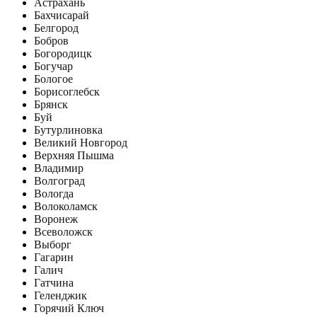
Астрахань
Бахчисарай
Белгород
Бобров
Богородицк
Богучар
Бологое
Борисоглебск
Брянск
Буй
Бутурлиновка
Великий Новгород
Верхняя Пышма
Владимир
Волгоград
Вологда
Волоколамск
Воронеж
Всеволожск
Выборг
Гагарин
Галич
Гатчина
Геленджик
Горячий Ключ