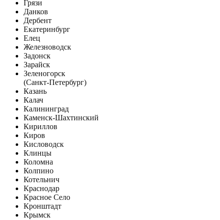
Грязи
Данков
Дербент
Екатеринбург
Елец
Железноводск
Задонск
Зарайск
Зеленогорск
(Санкт-Петербург)
Казань
Калач
Калининград
Каменск-Шахтинский
Кириллов
Киров
Кисловодск
Клинцы
Коломна
Колпино
Котельнич
Краснодар
Красное Село
Кронштадт
Крымск