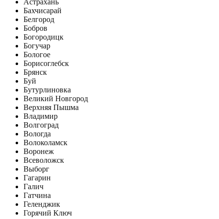
Астрахань
Бахчисарай
Белгород
Бобров
Богородицк
Богучар
Бологое
Борисоглебск
Брянск
Буй
Бутурлиновка
Великий Новгород
Верхняя Пышма
Владимир
Волгоград
Вологда
Волоколамск
Воронеж
Всеволожск
Выборг
Гагарин
Галич
Гатчина
Геленджик
Горячий Ключ