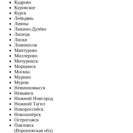
Кудрово
Куровское
Курск
Лебедянь
Ливны
Ликино-Дулёво
Липецк
Лиски
Ломоносов
Мантурово
Миллерово
Мичуринск
Моршанск
Москва
Мурино
Муром
Невинномысск
Невьянск
Нижний Новгород
Нижний Тагил
Новороссийск
Новохопёрск
Острогожск
Павловск
(Воронежская обл)