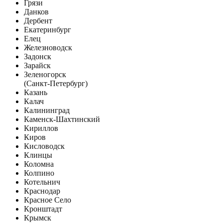
Грязи
Данков
Дербент
Екатеринбург
Елец
Железноводск
Задонск
Зарайск
Зеленогорск
(Санкт-Петербург)
Казань
Калач
Калининград
Каменск-Шахтинский
Кириллов
Киров
Кисловодск
Клинцы
Коломна
Колпино
Котельнич
Краснодар
Красное Село
Кронштадт
Крымск