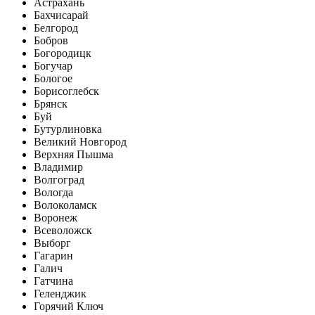
Астрахань
Бахчисарай
Белгород
Бобров
Богородицк
Богучар
Бологое
Борисоглебск
Брянск
Буй
Бутурлиновка
Великий Новгород
Верхняя Пышма
Владимир
Волгоград
Вологда
Волоколамск
Воронеж
Всеволожск
Выборг
Гагарин
Галич
Гатчина
Геленджик
Горячий Ключ