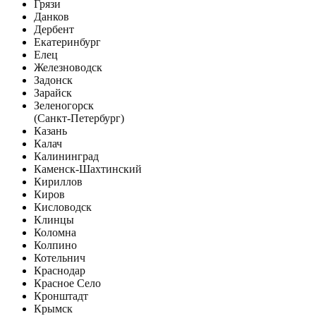
Грязи
Данков
Дербент
Екатеринбург
Елец
Железноводск
Задонск
Зарайск
Зеленогорск
(Санкт-Петербург)
Казань
Калач
Калининград
Каменск-Шахтинский
Кириллов
Киров
Кисловодск
Клинцы
Коломна
Колпино
Котельнич
Краснодар
Красное Село
Кронштадт
Крымск