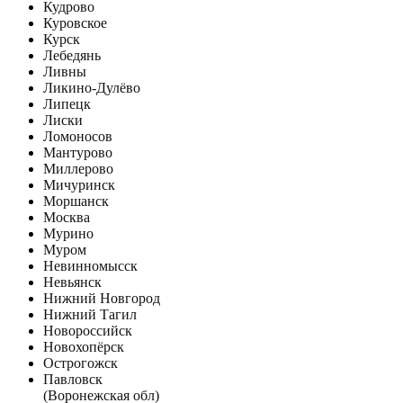
Кудрово
Куровское
Курск
Лебедянь
Ливны
Ликино-Дулёво
Липецк
Лиски
Ломоносов
Мантурово
Миллерово
Мичуринск
Моршанск
Москва
Мурино
Муром
Невинномысск
Невьянск
Нижний Новгород
Нижний Тагил
Новороссийск
Новохопёрск
Острогожск
Павловск
(Воронежская обл)