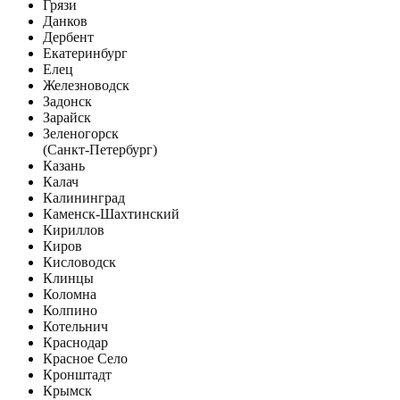
Грязи
Данков
Дербент
Екатеринбург
Елец
Железноводск
Задонск
Зарайск
Зеленогорск
(Санкт-Петербург)
Казань
Калач
Калининград
Каменск-Шахтинский
Кириллов
Киров
Кисловодск
Клинцы
Коломна
Колпино
Котельнич
Краснодар
Красное Село
Кронштадт
Крымск