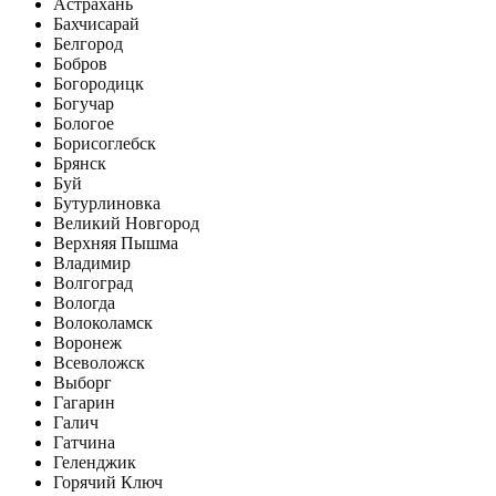
Астрахань
Бахчисарай
Белгород
Бобров
Богородицк
Богучар
Бологое
Борисоглебск
Брянск
Буй
Бутурлиновка
Великий Новгород
Верхняя Пышма
Владимир
Волгоград
Вологда
Волоколамск
Воронеж
Всеволожск
Выборг
Гагарин
Галич
Гатчина
Геленджик
Горячий Ключ