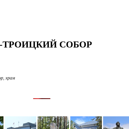
О-ТРОИЦКИЙ СОБОР
ор
,
храм