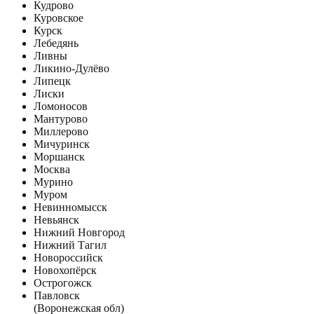
Кудрово
Куровское
Курск
Лебедянь
Ливны
Ликино-Дулёво
Липецк
Лиски
Ломоносов
Мантурово
Миллерово
Мичуринск
Моршанск
Москва
Мурино
Муром
Невинномысск
Невьянск
Нижний Новгород
Нижний Тагил
Новороссийск
Новохопёрск
Острогожск
Павловск
(Воронежская обл)