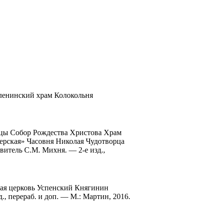
Еленинский храм Колокольня
дицы Собор Рождества Христова Храм
ерская» Часовня Николая Чудотворца
витель С.М. Михня. — 2-е изд.,
кая церковь Успенский Княгинин
, перераб. и доп. — М.: Мартин, 2016.