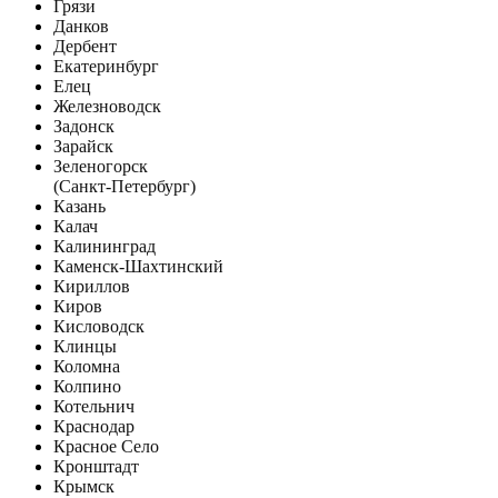
Грязи
Данков
Дербент
Екатеринбург
Елец
Железноводск
Задонск
Зарайск
Зеленогорск
(Санкт-Петербург)
Казань
Калач
Калининград
Каменск-Шахтинский
Кириллов
Киров
Кисловодск
Клинцы
Коломна
Колпино
Котельнич
Краснодар
Красное Село
Кронштадт
Крымск