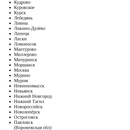
Кудрово
Куровское
Курск
Лебедянь
Ливны
Ликино-Дулёво
Липецк
Лиски
Ломоносов
Мантурово
Миллерово
Мичуринск
Моршанск
Москва
Мурино
Муром
Невинномысск
Невьянск
Нижний Новгород
Нижний Тагил
Новороссийск
Новохопёрск
Острогожск
Павловск
(Воронежская обл)