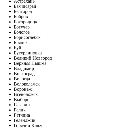
Астрахань
Бахчисарай
Белгород
Бобров
Богородицк
Богучар
Бологое
Борисоглебск
Брянск
Буй
Бутурлиновка
Великий Новгород
Верхняя Пышма
Владимир
Волгоград
Вологда
Волоколамск
Воронеж
Всеволожск
Выборг
Гагарин
Галич
Гатчина
Геленджик
Горячий Ключ