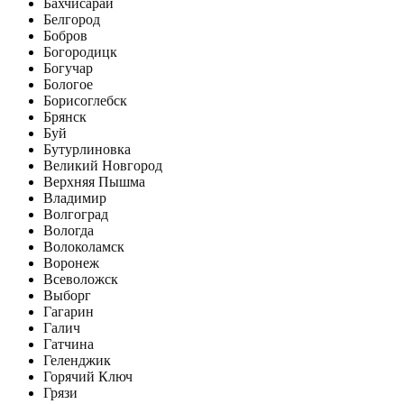
Бахчисарай
Белгород
Бобров
Богородицк
Богучар
Бологое
Борисоглебск
Брянск
Буй
Бутурлиновка
Великий Новгород
Верхняя Пышма
Владимир
Волгоград
Вологда
Волоколамск
Воронеж
Всеволожск
Выборг
Гагарин
Галич
Гатчина
Геленджик
Горячий Ключ
Грязи