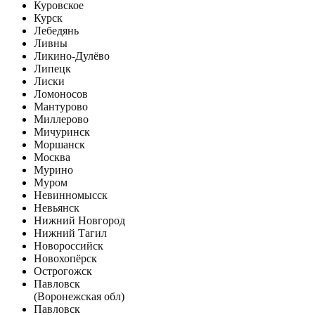
Куровское
Курск
Лебедянь
Ливны
Ликино-Дулёво
Липецк
Лиски
Ломоносов
Мантурово
Миллерово
Мичуринск
Моршанск
Москва
Мурино
Муром
Невинномысск
Невьянск
Нижний Новгород
Нижний Тагил
Новороссийск
Новохопёрск
Острогожск
Павловск
(Воронежская обл)
Павловск