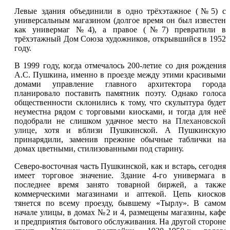
Левые здания объединили в одно трёхэтажное (№5) с
универсальным магазином (долгое время он был известен
как универмаг №4), а правое (№7) превратили в
трёхэтажный Дом Союза художников, открывшийся в 1952
году.
В 1999 году, когда отмечалось 200-летие со дня рождения
А.С. Пушкина, именно в проезде между этими красивыми
домами управление главного архитектора города
планировало поставить памятник поэту. Однако голоса
общественности склонились к тому, что скульптура будет
неуместна рядом с торговыми киосками, и тогда для неё
подобрали не слишком удачное место на
Плехановской
улице
, хотя и вблизи Пушкинской. А Пушкинскую
принарядили, заменив прежние обычные таблички на
домах цветными, стилизованными под старину.
Северо-восточная часть Пушкинской, как и встарь, сегодня
имеет торговое значение. Здание 4-го универмага в
последнее время занято товарной биржей, а также
коммерческими магазинами и аптекой. Цепь киосков
тянется по всему проезду, бывшему «Тырлу». В самом
начале улицы, в домах №2 и 4, размещены магазины, кафе
и предприятия бытового обслуживания. На другой стороне