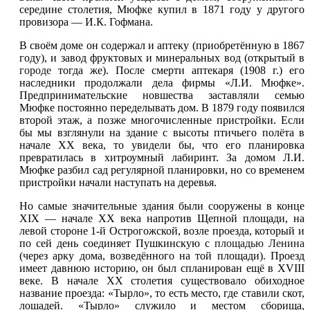
середине столетия, Мюфке купил в 1871 году у другого
провизора — И.К. Гофмана.
В своём доме он содержал и аптеку (приобретённую в 1867
году), и завод фруктовых и минеральных вод (открытый в
городе
тогда же). После смерти аптекаря (1908 г.) его
наследники продолжали дела фирмы «Л.И. Мюфке».
Предпринимательские новшества заставляли семью
Мюфке постоянно переделывать дом. В 1879 году появился
второй этаж, а позже многочисленные пристройки. Если
бы мы взглянули на здание с высоты птичьего полёта в
начале XX века, то увидели бы, что его планировка
превратилась в хитроумный лабиринт. За домом Л.И.
Мюфке разбил сад регулярной планировки, но со временем
пристройки начали наступать на деревья.
Но самые значительные здания были сооружены в конце
XIX — начале XX века напротив Щепной площади, на
левой стороне 1-й Острогожской, возле проезда, который и
по сей день соединяет Пушкинскую с
площадью Ленина
(через арку дома, возведённого на той площади). Проезд
имеет давнюю историю, он был спланирован ещё в XVIII
веке. В начале XX столетия существовало обиходное
название проезда: «Тырло», то есть место, где ставили скот,
лошадей. «Тырло» служило и местом сборища,