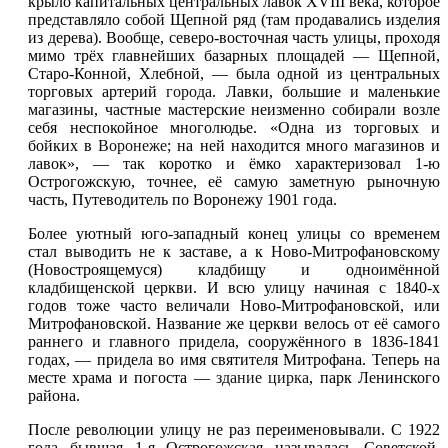
крыло капитальных центральных лавок XVIII века, которое
представляло собой Щепной ряд (там продавались изделия
из дерева). Вообще, северо-восточная часть улицы, проходя
мимо трёх главнейших базарных площадей — Щепной,
Старо-Конной, Хлебной, — была одной из центральных
торговых артерий
города
. Лавки, большие и маленькие
магазины, частные мастерские неизменно собирали возле
себя неспокойное многолюдье. «Одна из торговых и
бойких в
Воронеже
; на ней находится много магазинов и
лавок», — так коротко и ёмко характеризовал 1-ю
Острогожскую, точнее, её самую заметную рыночную
часть, Путеводитель по Воронежу 1901 года.
Более уютный юго-западный конец улицы со временем
стал выводить не к заставе, а к Ново-Митрофановскому
(Новостроящемуся) кладбищу и одноимённой
кладбищенской церкви. И всю улицу начиная с 1840-х
годов тоже часто величали Ново-Митрофановской, или
Митрофановской. Название же церкви велось от её самого
раннего и главного придела, сооружённого в 1836-1841
годах, — придела во имя святителя Митрофана. Теперь на
месте храма и погоста —
здание цирка
, парк Ленинского
района.
После революции улицу не раз переименовывали. С 1922
года бывшая 1-я Острогожская называлась Советской,