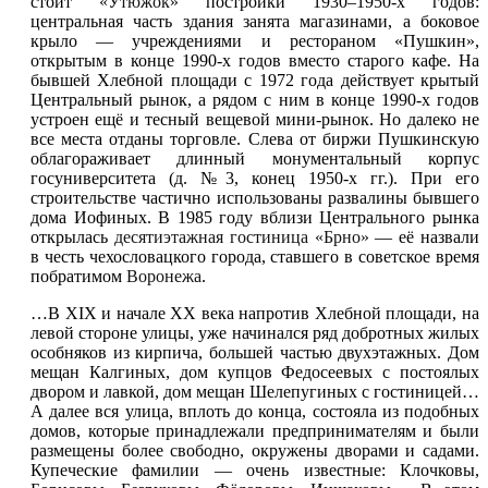
стоит
«Утюжок»
постройки 1930–1950-х годов:
центральная часть здания занята магазинами, а боковое
крыло — учреждениями и рестораном «Пушкин»,
открытым в конце 1990-х годов вместо старого кафе. На
бывшей Хлебной площади с 1972 года действует крытый
Центральный рынок, а рядом с ним в конце 1990-х годов
устроен ещё и тесный вещевой мини-рынок. Но далеко не
все места отданы торговле. Слева от биржи Пушкинскую
облагораживает длинный монументальный корпус
госуниверситета (д. №3, конец 1950-х гг.). При его
строительстве частично использованы развалины бывшего
дома Иофиных. В 1985 году вблизи Центрального рынка
открылась
десятиэтажная гостиница «Брно»
— её назвали
в честь чехословацкого города, ставшего в советское время
побратимом
Воронежа
.
…В XIX и начале XX века напротив Хлебной площади, на
левой стороне улицы, уже начинался ряд добротных жилых
особняков из кирпича, большей частью двухэтажных. Дом
мещан Калгиных, дом купцов Федосеевых с постоялых
двором и лавкой, дом мещан Шелепугиных с гостиницей…
А далее вся улица, вплоть до конца, состояла из подобных
домов, которые принадлежали предпринимателям и были
размещены более свободно, окружены дворами и садами.
Купеческие фамилии — очень известные: Клочковы,