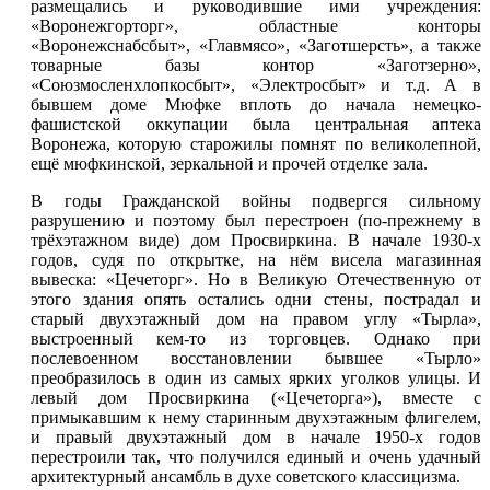
размещались и руководившие ими учреждения:
«Воронежгорторг», областные конторы
«Воронежснабсбыт», «Главмясо», «Заготшерсть», а также
товарные базы контор «Заготзерно»,
«Союзмосленхлопкосбыт», «Электросбыт» и т.д. А в
бывшем доме Мюфке вплоть до начала немецко-
фашистской оккупации была центральная аптека
Воронежа, которую старожилы помнят по великолепной,
ещё мюфкинской, зеркальной и прочей отделке зала.
В годы Гражданской войны подвергся сильному
разрушению и поэтому был перестроен (по-прежнему в
трёхэтажном виде) дом Просвиркина. В начале 1930-х
годов, судя по открытке, на нём висела магазинная
вывеска: «Цечеторг». Но в Великую Отечественную от
этого здания опять остались одни стены, пострадал и
старый двухэтажный дом на правом углу «Тырла»,
выстроенный кем-то из торговцев. Однако при
послевоенном восстановлении бывшее «Тырло»
преобразилось в один из самых ярких уголков улицы. И
левый дом Просвиркина («Цечеторга»), вместе с
примыкавшим к нему старинным двухэтажным флигелем,
и правый двухэтажный дом в начале 1950-х годов
перестроили так, что получился единый и очень удачный
архитектурный ансамбль в духе советского классицизма.