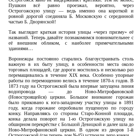
Пушкин всё равно проезжал, вероятно, через
Острогожскую улицу — ведь именно она короткой и
ровной дорогой соединяла Б. Московскую с серединной
частью
Б. Дворянской
!
Так выглядит краткая история улицы «через призму» её
названий. Теперь давайте познакомимся повнимательнее с
её внешним обликом, с наиболее примечательными
зданиями…
Воронежцы постоянно старались благоустраивать столь
важную в их быту улицу, в особенности места около
торговых площадей, где дороги мостились и несколько раз
перемащивались в течение XIX века. Особенно упорные
работы по перемощению велись в течение 1870-х годов. В
1873 году на Острогожской была впервые запущена линия
водопровода — до Ново-Митрофановской
(Новостроящейся) церкви. Большое внимание горожан
было приковано к юго-западному участку улицы в 1891
году, когда горожане опробовали пущенную по
городу
конку. Направляясь со стороны Старо-Конной площади,
конка делала поворот на 1-ю Острогожскую улицу на
обширном перекрёстке с
Большой Девицкой
и далее шла до
Ново-Митрофановской церкви. В одном из дворов 1-й
Острогожской (где теперь дом №45) устроили депо конки.