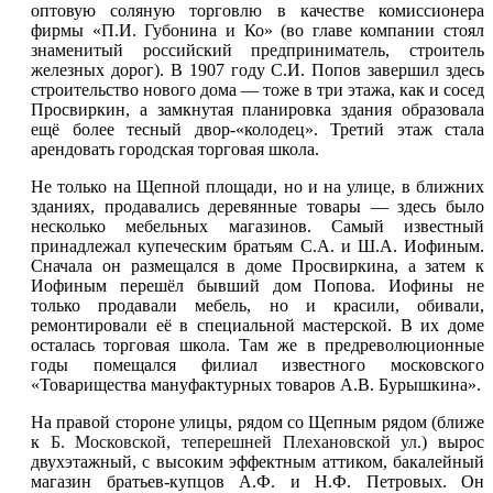
оптовую соляную торговлю в качестве комиссионера
фирмы «П.И. Губонина и Ко» (во главе компании стоял
знаменитый российский предприниматель, строитель
железных дорог). В 1907 году С.И. Попов завершил здесь
строительство нового дома — тоже в три этажа, как и сосед
Просвиркин, а замкнутая планировка здания образовала
ещё более тесный двор-«колодец». Третий этаж стала
арендовать городская торговая школа.
Не только на Щепной площади, но и на улице, в ближних
зданиях, продавались деревянные товары — здесь было
несколько мебельных магазинов. Самый известный
принадлежал купеческим братьям С.А. и Ш.А. Иофиным.
Сначала он размещался в доме Просвиркина, а затем к
Иофиным перешёл бывший дом Попова. Иофины не
только продавали мебель, но и красили, обивали,
ремонтировали её в специальной мастерской. В их доме
осталась торговая школа. Там же в предреволюционные
годы помещался филиал известного московского
«Товарищества мануфактурных товаров А.В. Бурышкина».
На правой стороне улицы, рядом со Щепным рядом (ближе
к
Б. Московской, теперешней Плехановской ул.
) вырос
двухэтажный, с высоким эффектным аттиком, бакалейный
магазин братьев-купцов А.Ф. и Н.Ф. Петровых. Он