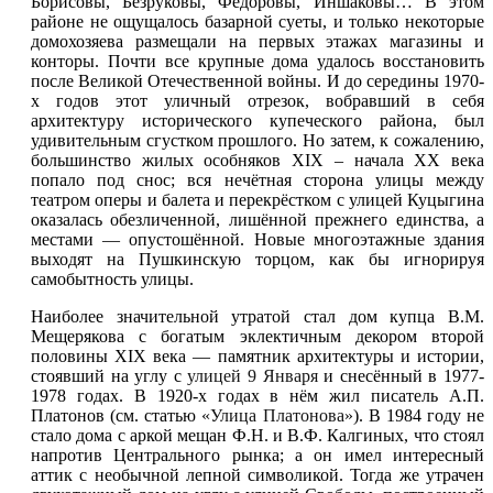
Борисовы, Безруковы, Фёдоровы, Иншаковы… В этом
районе не ощущалось базарной суеты, и только некоторые
домохозяева размещали на первых этажах магазины и
конторы. Почти все крупные дома удалось восстановить
после Великой Отечественной войны. И до середины 1970-
х годов этот уличный отрезок, вобравший в себя
архитектуру исторического купеческого района, был
удивительным сгустком прошлого. Но затем, к сожалению,
большинство жилых особняков XIX – начала XX века
попало под снос; вся нечётная сторона улицы между
театром оперы и балета и перекрёстком с улицей Куцыгина
оказалась обезличенной, лишённой прежнего единства, а
местами — опустошённой. Новые многоэтажные здания
выходят на Пушкинскую торцом, как бы игнорируя
самобытность улицы.
Наиболее значительной утратой стал дом купца В.М.
Мещерякова с богатым эклектичным декором второй
половины XIX века — памятник архитектуры и истории,
стоявший на углу с
улицей 9 Января
и снесённый в 1977-
1978 годах. В 1920-х годах в нём жил писатель А.П.
Платонов (см. статью
«Улица Платонова»
). В 1984 году не
стало дома с аркой мещан Ф.Н. и В.Ф. Калгиных, что стоял
напротив Центрального рынка; а он имел интересный
аттик с необычной лепной символикой. Тогда же утрачен