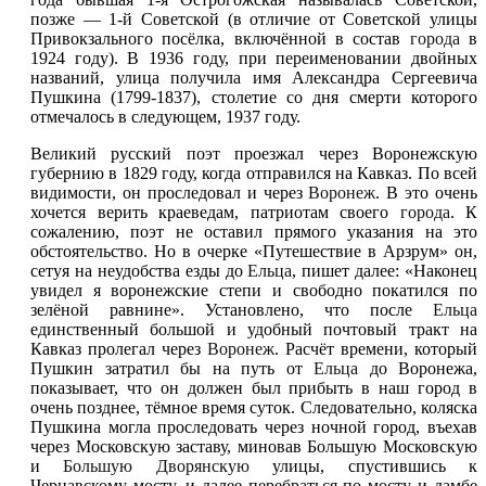
позже — 1-й Советской (в отличие от Советской улицы
Привокзального посёлка, включённой в состав
города
в
1924 году). В 1936 году, при переименовании двойных
названий, улица получила имя Александра Сергеевича
Пушкина (1799-1837), столетие со дня смерти которого
отмечалось в следующем, 1937 году.
Великий русский поэт проезжал через Воронежскую
губернию в 1829 году, когда отправился на Кавказ. По всей
видимости, он проследовал и через
Воронеж
. В это очень
хочется верить краеведам, патриотам своего
города
. К
сожалению, поэт не оставил прямого указания на это
обстоятельство. Но в очерке «Путешествие в Арзрум» он,
сетуя на неудобства езды до
Ельца
, пишет далее: «Наконец
увидел я воронежские степи и свободно покатился по
зелёной равнине». Установлено, что после
Ельца
единственный большой и удобный почтовый тракт на
Кавказ пролегал через
Воронеж
. Расчёт времени, который
Пушкин затратил бы на путь от
Ельца
до Воронежа,
показывает, что он должен был прибыть в наш город в
очень позднее, тёмное время суток. Следовательно, коляска
Пушкина могла проследовать через ночной город, въехав
через Московскую заставу, миновав Большую Московскую
и
Большую Дворянскую
улицы, спустившись к
Чернавскому мосту, и далее перебраться по мосту и дамбе