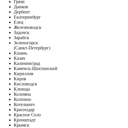
Грязи
Данков
Дербент
Екатеринбург
Елец
Железноводск
Задонск
Зарайск
Зеленогорск
(Санкт-Петербург)
Казань
Калач
Калининград
Каменск-Шахтинский
Кириллов
Киров
Кисловодск
Клинцы
Коломна
Колпино
Котельнич
Краснодар
Красное Село
Кронштадт
Крымск