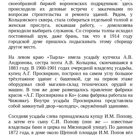
своеобразной биржей воронежских подрядчиков: здесь
происходили их деловые встречи с заказчиками по
вопросам строительства и ремонта зданий. Рядом, у
Кольцовского сквера, стала собираться отдельной толпой и
женская прислуга, искавшая работу, – домохозяева
приходили выбирать служанок. Со стороны толпы исходил
постоянный шум, даже брань, так что в 1914 году
городской думе пришлось подыскивать этому сборищу
другое место.
На левом краю «Тырла» имела усадьбу купчиха А.В.
Андронова, сестра поэта А.В. Кольцова, скончавшаяся в
1883 году. В 1900-1901 годах очередной владелец усадьбы,
купец А.Г. Просвиркин, построил на самом углу большое
трёхэтажное здание с башенкой, где на первом этаже
оборудовал свой магазин-склад технических орудий и
машин. В том же доме размещалось правление фабрики
красок «А.Г. Просвиркина и Ко» (сама фабрика работала на
Чижовке). Внутри усадьба Просвиркина представляла
собой замкнутый двор-«колодец», окружённый зданиями.
Соседняя усадьба слева принадлежала купцу И.М. Попову,
а затем его сыну С.И. Попову (они же — известные
владельцы бани и цирка на Мясницкой улице). По данным
1872 года, в доме около Щепной площади И.М. Попов вёл