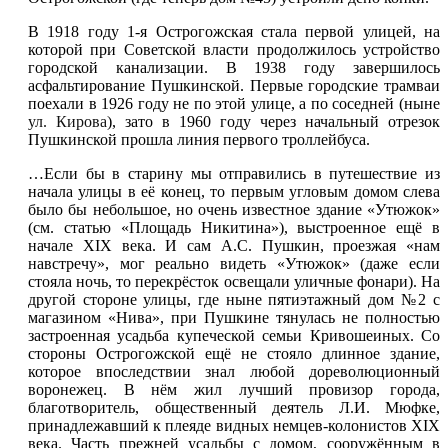
В 1918 году 1-я Острогожская стала первой улицей, на
которой при Советской власти продолжилось устройство
городской канализации. В 1938 году завершилось
асфальтирование Пушкинской. Первые городские трамваи
поехали в 1926 году не по этой улице, а по соседней (ныне
ул. Кирова
), зато в 1960 году через начальный отрезок
Пушкинской прошла линия первого троллейбуса.
…Если бы в старину мы отправились в путешествие из
начала улицы в её конец, то первым угловым домом слева
было бы небольшое, но очень известное здание «Утюжок»
(см. статью «Площадь Никитина»), выстроенное ещё в
начале XIX века. И сам А.С. Пушкин, проезжая «нам
навстречу», мог реально видеть «Утюжок» (даже если
стояла ночь, то перекрёсток освещали уличные фонари). На
другой стороне улицы, где ныне пятиэтажный дом №2 с
магазином «Нива», при Пушкине тянулась не полностью
застроенная усадьба купеческой семьи Кривошеиных. Со
стороны Острогожской ещё не стояло длинное здание,
которое впоследствии знал любой дореволюционный
воронежец. В нём жил лучший провизор города,
благотворитель, общественный деятель Л.И. Мюфке,
принадлежавший к плеяде видных немцев-колонистов XIX
века. Часть прежней усадьбы с домом, сооружённым в