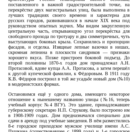
поставленного в важной градостроительной точке, на
перекрёстке двух магистральных улиц, была выполнена в
лучших традициях своего времени и характерна для
русских городов, развивавшихся в начале XIX века под
руководством опытных зодчих. Мы видим закругленную
центральную часть, открывающую угол перекрёстка для
свободного прохода по тротуару и два симметричных, чуть
выступающих боковых крыла. Сохранились и пропорции
фасадов, и отделка. Изящные лепные вазочки в нишах,
скромная лепнина в плоскости сандриков — признаки
хорошего вкуса. Позже пристроен боковой подъезд. До
второй половины 1870-х годов дом принадлежал А.Н.
Протасовой, вдове купца А.А. Протасова, а затем перешёл
к другой купеческой фамилии, к Фёдоровым. В 1911 году
К.В. Фёдоров построил в той же усадьбе новый дом (№10)
в модернистских формах.
Остановимся ещё у одного дома, имеющего некоторое
отношение к нынешнему названию улицы (№16, теперь
учебный корпус №4 ВГУ). Это здание, принадлежавшее
губернскому секретарю Н.П. Струкову, было построено им
в 1908-1909 годах. Дом предназначался специально для
сдачи в аренду под учебные заведения. В нём разместились
8-е городское приходское мужское училище имени А.С.
Пушкина (существовавшее с 1899 года) и 1-е городское