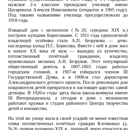
мужское 2-х классное приходское училище имени
Цесаревича Алексея Николаевича (открытое в 1905 году).
Под такими названиями училища просуществовали до
1918 года.
Изящный дом с мезонином (№20, середина XIX в.)
построен купцами Борисовыми. С 1911 года единоличной
владелицей особняка стала А.П. Безрукова — дочь-
наследница купца П.С. Борисова. Вместе с ней в
доме
жил
в начале XX века её муж — выходец из купечества,
потомственный почётный гражданин, владелец
мукомольных мельниц А.Н. Безруков. Этот популярный
общественный деятель в 1897-1903 годах работал
городским головой, в 1907-м избирался членом III
Государственной Думы, а в 1908-м стал директором
Александринского детского приюта. После революции
дом
покровителя детей превратился в настоящее царство самой
детворы. В 1920-е годы здесь была школа-коммуна имени
III Интернационала, а сегодня в доме с мезонином
работают кружки и студии районного Центра творчества
детей и юношества.
На этой же улице жила в своей усадьбе не менее известная
семья потомственных почётных граждан Клочковых (
д.
№26
, первая половина XIX в., пышный декор относится ко