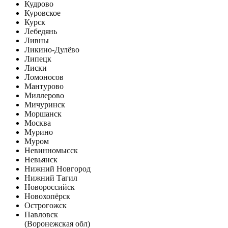
Кудрово
Куровское
Курск
Лебедянь
Ливны
Ликино-Дулёво
Липецк
Лиски
Ломоносов
Мантурово
Миллерово
Мичуринск
Моршанск
Москва
Мурино
Муром
Невинномысск
Невьянск
Нижний Новгород
Нижний Тагил
Новороссийск
Новохопёрск
Острогожск
Павловск
(Воронежская обл)