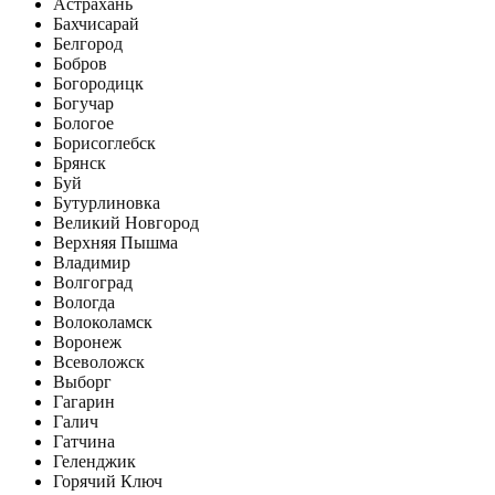
Астрахань
Бахчисарай
Белгород
Бобров
Богородицк
Богучар
Бологое
Борисоглебск
Брянск
Буй
Бутурлиновка
Великий Новгород
Верхняя Пышма
Владимир
Волгоград
Вологда
Волоколамск
Воронеж
Всеволожск
Выборг
Гагарин
Галич
Гатчина
Геленджик
Горячий Ключ