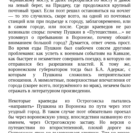
на левый берег, на Придачу, где продолжался крупный
почтовый тракт. Если поэт решил остановиться на ночлег
— то это случилось, скоре всего, на одной из почтовых
станций или при подъезде к
городу
, заблаговременно, или
в самом
городе
, или после. Среди краеведов не раз
возникали споры: почему Пушкин в «Путешествии…» не
упомянул о пребывании в
Воронеже
, почему обошёл
вниманием
большой город
? Думается, ответ очень прост.
Во время езды Пушкин был озабочен совсем другими
проблемами: как успеть к военным событиям на Кавказе,
как быстрее и незаметнее совершить поездку, в которую он
отправился без разрешения властей. К тому же,
воронежским губернатором тогда был Б.А. Адеркас, с
которым у Пушкина сложились неприятельские
отношения. А мимолетные, поверхностные впечатления от
города
(скорее всего, погружённого во мрак), незачем было
отражать в литературном произведении.
Некоторые краеведы из
Острогожска
пытались
«направить» Пушкина из
Воронежа
по пути через этот
уездный город
. В таком случае поэт обязательно проехал
бы через воронежскую улицу, впоследствии названную его
именем, через Острогожскую заставу. Но версия о
путешествии по второстепенной, плохой дороге на
Острогожск
явно не выдерживает критики. Тем не менее,