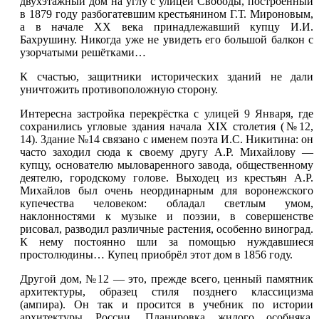
двухэтажный дом на углу с улицей Свободы, построенный
в 1879 году разбогатевшим крестьянином Г.Т. Мироновым,
а в начале XX века принадлежавший купцу И.И.
Бахрушину. Никогда уже не увидеть его большой балкон с
узорчатыми решётками…
К счастью, защитники исторических зданий не дали
уничтожить противоположную сторону.
Интересна застройка перекрёстка с
улицей 9 Января
, где
сохранились угловые здания начала XIX столетия (№
12
,
14
).
Здание №14
связано с именем поэта И.С. Никитина: он
часто заходил сюда к своему другу А.Р. Михайлову —
купцу, основателю мыловаренного завода, общественному
деятелю, городскому голове. Выходец из крестьян А.Р.
Михайлов был очень неординарным для воронежского
купечества человеком: обладал светлым умом,
наклонностями к музыке и поэзии, в совершенстве
рисовал, разводил различные растения, особенно виноград.
К нему постоянно шли за помощью нуждавшиеся
простолюдины… Купец приобрёл этот дом в 1856 году.
Другой дом,
№12
— это, прежде всего, ценный памятник
архитектуры, образец стиля позднего классицизма
(ампира). Он так и просится в учебник по истории
архитектуры России. Планировка жилого особняка,