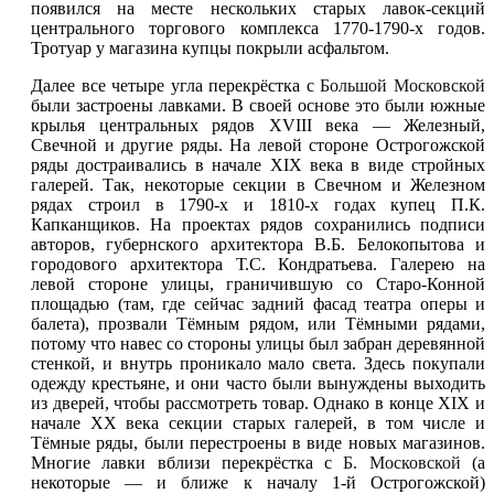
появился на месте нескольких старых лавок-секций
центрального торгового комплекса 1770-1790-х годов.
Тротуар у магазина купцы покрыли асфальтом.
Далее все четыре угла перекрёстка с
Большой Московской
были застроены лавками. В своей основе это были южные
крылья центральных рядов XVIII века — Железный,
Свечной и другие ряды. На левой стороне Острогожской
ряды достраивались в начале XIX века в виде стройных
галерей. Так, некоторые секции в Свечном и Железном
рядах строил в 1790-х и 1810-х годах купец П.К.
Капканщиков. На проектах рядов сохранились подписи
авторов, губернского архитектора В.Б. Белокопытова и
городового архитектора Т.С. Кондратьева. Галерею на
левой стороне улицы, граничившую со Старо-Конной
площадью (там, где сейчас задний фасад театра оперы и
балета), прозвали Тёмным рядом, или Тёмными рядами,
потому что навес со стороны улицы был забран деревянной
стенкой, и внутрь проникало мало света. Здесь покупали
одежду крестьяне, и они часто были вынуждены выходить
из дверей, чтобы рассмотреть товар. Однако в конце XIX и
начале XX века секции старых галерей, в том числе и
Тёмные ряды, были перестроены в виде новых магазинов.
Многие лавки вблизи перекрёстка с
Б. Московской
(а
некоторые — и ближе к началу 1-й Острогожской)