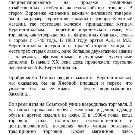
специализировались на продаже различных
хозяйственных, особенно железно-скобяных товаров. В
старом Воронеже жизненно важным железным товаром,
были, например, керосиновые лампы и фонари. Крупный
магазин, где торговали железом, принадлежал купцам
Веретенниковым — коренной воронежской семье, чья
торговля, как утверждалось на фирменных бланках, велась
в
городе
с 1740 года. В 1880 году братья А.К. и М.К.
Веретенниковы построили на правой стороне улицы, на
месте трёх старых лавок, одно большое двухэтажное здание
с навесами, оформленными вычурными чугунными
деталями. В начале XX века здесь продолжали торговлю
наследники А.К. Веретенникова.
Пройдя мимо Тёмных рядов и магазина Веретенниковых,
мы оказались бы на Хлебной площади и первое, что
увидели бы на её краю, — будку водоразборного
бассейна…
Во время нэпа на Советской улице возродилась торговля. В
магазинах продавали мебель, железные изделия, одежду,
обувь и другие изделия из кожи. И в 1930-е годы, когда
торговля стала полностью государственной и
централизованной, начальная часть улицы оставалась
традиционно торговой. Кроме магазинов, здесь