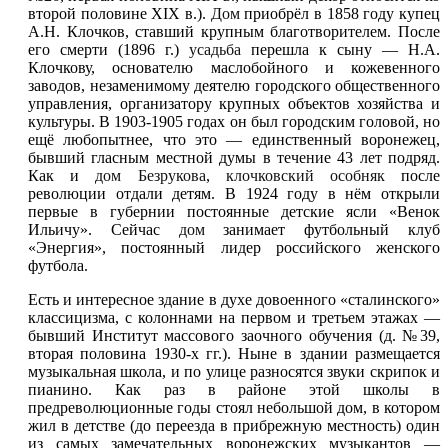
второй половине XIX в.).
Дом
приобрёл в 1858 году купец
А.Н. Клочков, ставший крупным благотворителем. После
его смерти (1896 г.)
усадьба
перешла к сыну — Н.А.
Клочкову, основателю маслобойного и кожевенного
заводов, незаменимому деятелю городского общественного
управления, организатору крупных объектов хозяйства и
культуры. В 1903-1905 годах он был городским головой, но
ещё любопытнее, что это — единственный воронежец,
бывший гласным местной думы в течение 43 лет подряд.
Как и
дом Безрукова
,
клочковский особняк
после
революции отдали детям. В 1924 году в нём открыли
первые в губернии постоянные детские ясли «Венок
Ильичу». Сейчас
дом
занимает футбольный клуб
«Энергия», постоянный лидер российского женского
футбола.
Есть и интересное здание в духе довоенного «сталинского»
классицизма, с колоннами на первом и третьем этажах —
бывший Институт массового заочного обучения (д. №39,
вторая половина 1930-х гг.). Ныне в здании размещается
музыкальная школа, и по улице разносятся звуки скрипок и
пианино. Как раз в районе этой школы в
предреволюционные годы стоял небольшой дом, в котором
жил в детстве (до переезда в прибрежную местность) один
из самых замечательных воронежских музыкантов —