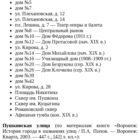
дом №5
дом №7
ул. Плехановская, д. 12
ул. Плехановская, д. 14
пл. Ленина, д. 7 — Театр оперы и балета
дом №8 — Центральный рынок
дом №10 — Дом Фёдорова (1911 г.)
дом №12 — Дом Протасовой (нач. ХIХ в.)
ул. ​Кирова, д. 2
дом №14 — Дом Михайлова (нач. XIX в.)
дом №16 — Училищный дом (1908–1909 гг.)
дом №20 — Дом Безрукова (сер. XIX в.)
дом №26 — Дом Клочкова (сер. ХIХ в.)
дом №39
дом №42
ул. Кирова, д. 28
Площадь Никитина
Сквер им. Пушкина
Сквер им. Куцыгина
Романовский сквер
Афишная тумба (кон. XIX в.)
Пушкинская улица
(по материалам книги «Воронеж:
История города в названиях улиц / П.А. Попов. — Воронеж:
Кварта, 2003. — 447 с., [42] л. ил.»):