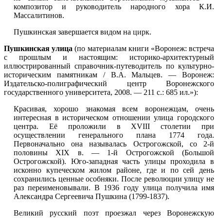
композитор и руководитель народного хора К.И.
Массалитинов.
Пушкинская завершается видом на
цирк
.
Пушкинская улица
(по материалам книги «Воронеж: встреча
с прошлым и настоящим: историко-архитектурный
иллюстрированный справочник-путеводитель по культурно-
историческим памятникам / В.А. Мальцев. — Воронеж:
Издательско-полиграфический центр Воронежского
государственного университета, 2008. — 211 с.: 685 ил.»):
Красивая, хорошо знакомая всем воронежцам, очень
интересная в историческом отношении улица городского
центра. Её проложили в XVIII столетии при
осуществлении генерального плана 1774 года.
Первоначально она называлась Острогожской, со 2-й
половины XIX в. — 1-й Острогожской (Большой
Острогожской). Юго-западная часть улицы проходила в
исконно купеческом жилом районе, где и по сей день
сохранились ценные особняки. После революции улицу не
раз переименовывали. В 1936 году улица получила имя
Александра Сергеевича Пушкина (1799-1837).
Великий русский поэт проезжал через Воронежскую