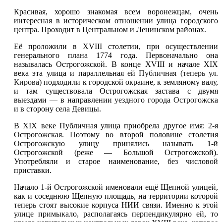
Красивая, хорошо знакомая всем воронежцам, очень
интересная в историческом отношении улица городского
центра. Проходит в Центральном и Ленинском районах.
Её проложили в XVIII столетии, при осуществлении
генерального плана 1774 года. Первоначально она
называлась Острогожской. В конце XVIII и начале XIX
века эта улица и параллельная ей
Публичная (теперь ул.
Кирова)
подходили к городской окраине, к земляному валу,
и там существовала Острогожская застава с двумя
выездами — в направлении
уездного города Острогожска
и в сторону села Девицы.
В XIX веке Публичная улица приобрела другое имя: 2-я
Острогожская. Поэтому во второй половине столетия
Острогожскую улицу принялись называть 1-й
Острогожской (реже — Большой Острогожской).
Употребляли и старое наименование, без числовой
приставки.
Начало 1-й Острогожской именовали ещё Щепной улицей,
как и соседнюю Щепную площадь, на территории которой
теперь стоят высокие корпуса НИИ связи. Именно к этой
улице примыкало, располагаясь перпендикулярно ей, то