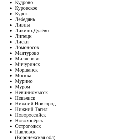
Кудрово
Куровское
Курск
Лебедянь
Ливны
Ликино-Дулёво
Липецк
Лиски
Ломоносов
Мантурово
Миллерово
Мичуринск
Моршанск
Москва
Мурино
Муром
Невинномысск
Невьянск
Нижний Новгород
Нижний Тагил
Новороссийск
Новохопёрск
Острогожск
Павловск
(Воронежская обл)