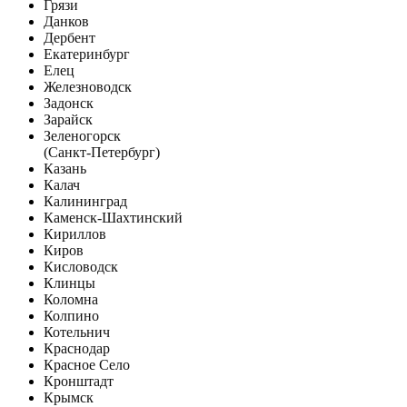
Грязи
Данков
Дербент
Екатеринбург
Елец
Железноводск
Задонск
Зарайск
Зеленогорск
(Санкт-Петербург)
Казань
Калач
Калининград
Каменск-Шахтинский
Кириллов
Киров
Кисловодск
Клинцы
Коломна
Колпино
Котельнич
Краснодар
Красное Село
Кронштадт
Крымск