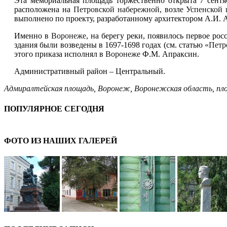
Эта мемориальная площадь торжественно открыта 7 сентяб
расположена на
Петровской набережной
, возле
Успенской 
выполнено по проекту, разработанному архитектором А.И. А
Именно в
Воронеже
, на берегу реки, появилось первое ро
здания были возведены в 1697-1698 годах (см. статью
«Петр
этого приказа исполнял в
Воронеже
Ф.М. Апраксин.
Административный район – Центральный.
Адмиралтейская площадь
,
Воронеж
,
Воронежская область
,
пл
ПОПУЛЯРНОЕ СЕГОДНЯ
ФОТО ИЗ НАШИХ ГАЛЕРЕЙ