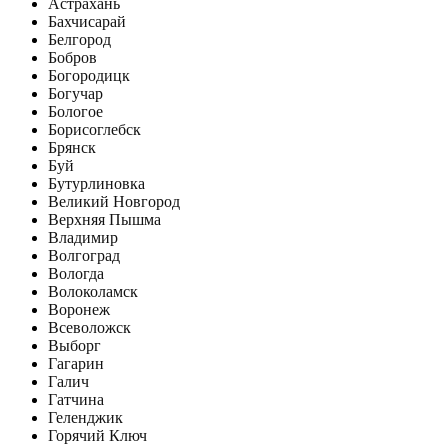
Астрахань
Бахчисарай
Белгород
Бобров
Богородицк
Богучар
Бологое
Борисоглебск
Брянск
Буй
Бутурлиновка
Великий Новгород
Верхняя Пышма
Владимир
Волгоград
Вологда
Волоколамск
Воронеж
Всеволожск
Выборг
Гагарин
Галич
Гатчина
Геленджик
Горячий Ключ