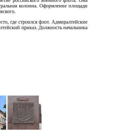
летие российского военного флота. Она
остральная колонна. Оформление площади
вского.
есто, где строился флот. Адмиралтейские
ралтейский приказ. Должность начальника