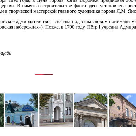
ря 1996 года, в День города, когда
Воронеж
праздновал 300-
церкви
. В память о строительстве флота здесь установлена р
н в творческой мастерской главного художника города Л.М. Яно
ссийское адмиралтейство – сначала под этим словом понимали м
овская набережная»
). Позже, в 1700 году, Пётр I учредил Адми
ощадь