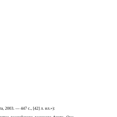
2003. — 447 с., [42] л. ил.»):