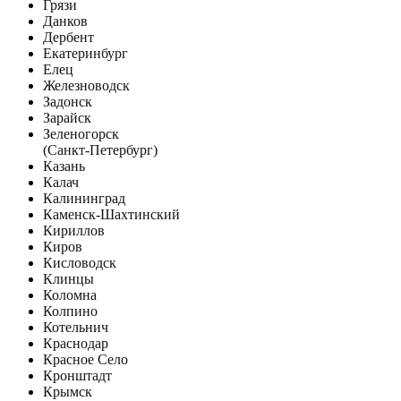
Грязи
Данков
Дербент
Екатеринбург
Елец
Железноводск
Задонск
Зарайск
Зеленогорск
(Санкт-Петербург)
Казань
Калач
Калининград
Каменск-Шахтинский
Кириллов
Киров
Кисловодск
Клинцы
Коломна
Колпино
Котельнич
Краснодар
Красное Село
Кронштадт
Крымск