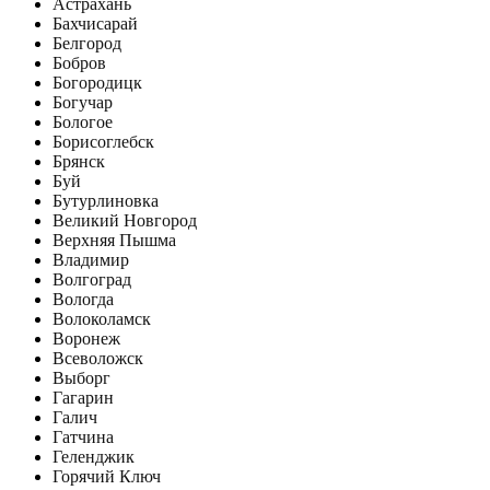
Астрахань
Бахчисарай
Белгород
Бобров
Богородицк
Богучар
Бологое
Борисоглебск
Брянск
Буй
Бутурлиновка
Великий Новгород
Верхняя Пышма
Владимир
Волгоград
Вологда
Волоколамск
Воронеж
Всеволожск
Выборг
Гагарин
Галич
Гатчина
Геленджик
Горячий Ключ