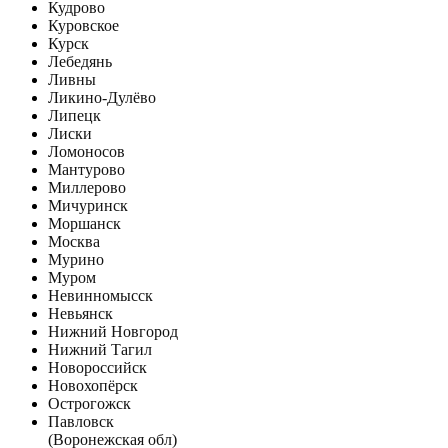
Кудрово
Куровское
Курск
Лебедянь
Ливны
Ликино-Дулёво
Липецк
Лиски
Ломоносов
Мантурово
Миллерово
Мичуринск
Моршанск
Москва
Мурино
Муром
Невинномысск
Невьянск
Нижний Новгород
Нижний Тагил
Новороссийск
Новохопёрск
Острогожск
Павловск
(Воронежская обл)