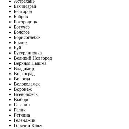
Астрахань
Бахчисарай
Белгород
Бобров
Богородицк
Богучар
Бологое
Борисоглебск
Брянск
Буй
Бутурлиновка
Великий Новгород
Верхняя Пышма
Владимир
Волгоград
Вологда
Волоколамск
Воронеж
Всеволожск
Выборг
Гагарин
Галич
Гатчина
Геленджик
Горячий Ключ