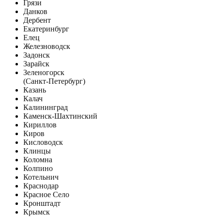
Грязи
Данков
Дербент
Екатеринбург
Елец
Железноводск
Задонск
Зарайск
Зеленогорск
(Санкт-Петербург)
Казань
Калач
Калининград
Каменск-Шахтинский
Кириллов
Киров
Кисловодск
Клинцы
Коломна
Колпино
Котельнич
Краснодар
Красное Село
Кронштадт
Крымск