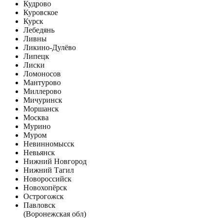
Кудрово
Куровское
Курск
Лебедянь
Ливны
Ликино-Дулёво
Липецк
Лиски
Ломоносов
Мантурово
Миллерово
Мичуринск
Моршанск
Москва
Мурино
Муром
Невинномысск
Невьянск
Нижний Новгород
Нижний Тагил
Новороссийск
Новохопёрск
Острогожск
Павловск
(Воронежская обл)