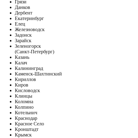
Грязи
Данков
Дербент
Екатеринбург
Елец
Железноводск
Задонск
Зарайск
Зеленогорск
(Санкт-Петербург)
Казань
Калач
Калининград
Каменск-Шахтинский
Кириллов
Киров
Кисловодск
Клинцы
Коломна
Колпино
Котельнич
Краснодар
Красное Село
Кронштадт
Крымск