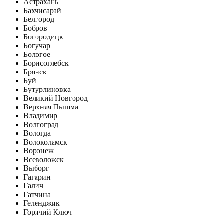
Астрахань
Бахчисарай
Белгород
Бобров
Богородицк
Богучар
Бологое
Борисоглебск
Брянск
Буй
Бутурлиновка
Великий Новгород
Верхняя Пышма
Владимир
Волгоград
Вологда
Волоколамск
Воронеж
Всеволожск
Выборг
Гагарин
Галич
Гатчина
Геленджик
Горячий Ключ