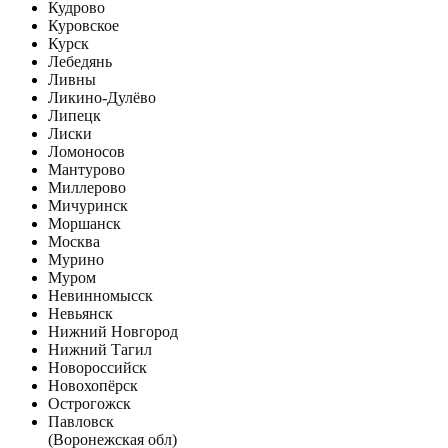
Кудрово
Куровское
Курск
Лебедянь
Ливны
Ликино-Дулёво
Липецк
Лиски
Ломоносов
Мантурово
Миллерово
Мичуринск
Моршанск
Москва
Мурино
Муром
Невинномысск
Невьянск
Нижний Новгород
Нижний Тагил
Новороссийск
Новохопёрск
Острогожск
Павловск
(Воронежская обл)