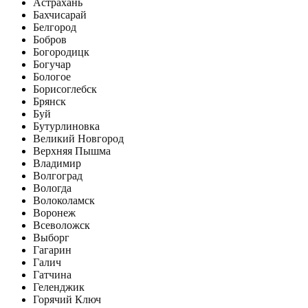
Астрахань
Бахчисарай
Белгород
Бобров
Богородицк
Богучар
Бологое
Борисоглебск
Брянск
Буй
Бутурлиновка
Великий Новгород
Верхняя Пышма
Владимир
Волгоград
Вологда
Волоколамск
Воронеж
Всеволожск
Выборг
Гагарин
Галич
Гатчина
Геленджик
Горячий Ключ