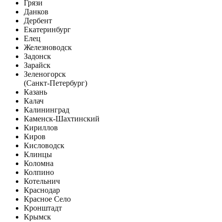
Грязи
Данков
Дербент
Екатеринбург
Елец
Железноводск
Задонск
Зарайск
Зеленогорск
(Санкт-Петербург)
Казань
Калач
Калининград
Каменск-Шахтинский
Кириллов
Киров
Кисловодск
Клинцы
Коломна
Колпино
Котельнич
Краснодар
Красное Село
Кронштадт
Крымск