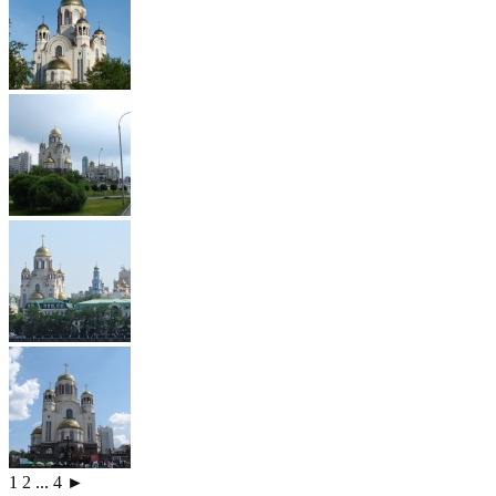
1
2
...
4
►