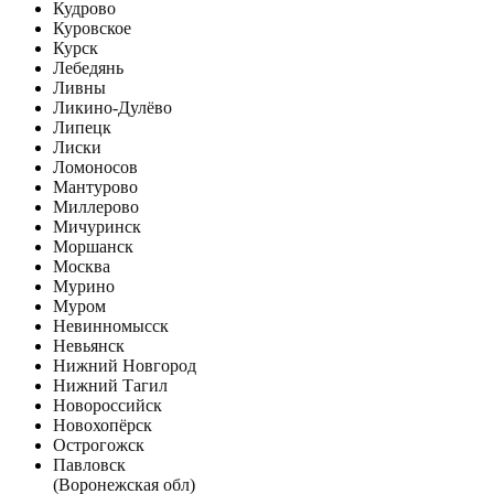
Кудрово
Куровское
Курск
Лебедянь
Ливны
Ликино-Дулёво
Липецк
Лиски
Ломоносов
Мантурово
Миллерово
Мичуринск
Моршанск
Москва
Мурино
Муром
Невинномысск
Невьянск
Нижний Новгород
Нижний Тагил
Новороссийск
Новохопёрск
Острогожск
Павловск
(Воронежская обл)