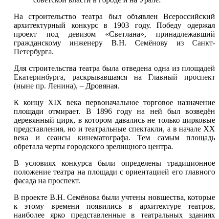
На строительство театра был объявлен Всероссийский
архитектурный конкурс в 1903 году. Победу одержал
проект под девизом «Светлана», принадлежавший
гражданскому инженеру В.Н. Семёнову из
Санкт-
Петербурга
.
Для строительства театра была отведена одна из
площадей
Екатеринбурга
, раскрывавшаяся на
Главный проспект
(ныне пр. Ленина)
, – Дровяная.
К концу XIX века первоначальное торговое назначение
площади отмирает. В 1896 году на ней был возведён
деревянный цирк, в котором давались не только цирковые
представления, но и театральные спектакли, а в начале XX
века и сеансы кинематографа. Тем самым площадь
обретала черты городского зрелищного центра.
В условиях конкурса были определены традиционное
положение театра на площади с ориентацией его главного
фасада на
проспект
.
В проекте В.Н. Семёнова были учтены новшества, которые
к этому времени появились в архитектуре театров,
наиболее ярко представленные в театральных зданиях