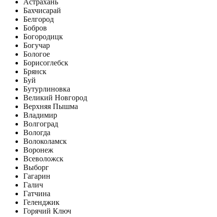
Астрахань
Бахчисарай
Белгород
Бобров
Богородицк
Богучар
Бологое
Борисоглебск
Брянск
Буй
Бутурлиновка
Великий Новгород
Верхняя Пышма
Владимир
Волгоград
Вологда
Волоколамск
Воронеж
Всеволожск
Выборг
Гагарин
Галич
Гатчина
Геленджик
Горячий Ключ