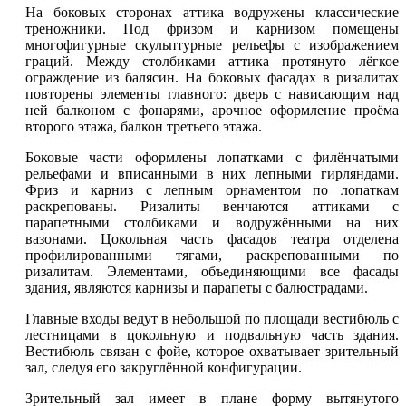
На боковых сторонах аттика водружены классические
треножники. Под фризом и карнизом помещены
многофигурные скульптурные рельефы с изображением
граций. Между столбиками аттика протянуто лёгкое
ограждение из балясин. На боковых фасадах в ризалитах
повторены элементы главного: дверь с нависающим над
ней балконом с фонарями, арочное оформление проёма
второго этажа, балкон третьего этажа.
Боковые части оформлены лопатками с филёнчатыми
рельефами и вписанными в них лепными гирляндами.
Фриз и карниз с лепным орнаментом по лопаткам
раскрепованы. Ризалиты венчаются аттиками с
парапетными столбиками и водружёнными на них
вазонами. Цокольная часть фасадов театра отделена
профилированными тягами, раскрепованными по
ризалитам. Элементами, объединяющими все фасады
здания, являются карнизы и парапеты с балюстрадами.
Главные входы ведут в небольшой по площади вестибюль с
лестницами в цокольную и подвальную часть здания.
Вестибюль связан с фойе, которое охватывает зрительный
зал, следуя его закруглённой конфигурации.
Зрительный зал имеет в плане форму вытянутого