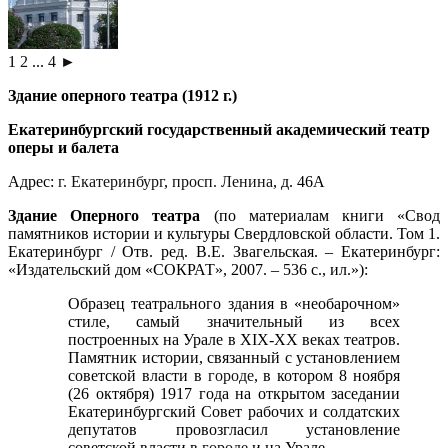
1
2
...
4
►
Здание оперного театра (1912 г.)
Екатеринбургский государственный академический театр
оперы и балета
Адрес:
г. Екатеринбург
,
просп. Ленина
, д. 46А
Здание Оперного театра
(по материалам книги «Свод
памятников истории и культуры Свердловской области. Том 1.
Екатеринбург / Отв. ред. В.Е. Звагельская. – Екатеринбург:
«Издательский дом «СОКРАТ», 2007. – 536 с., ил.»):
Образец театрального здания в «необарочном»
стиле, самый значительный из всех
построенных на Урале в XIX-XX веках театров.
Памятник истории, связанный с установлением
советской власти в
городе
, в котором 8 ноября
(26 октября) 1917 года на открытом заседании
Екатеринбургский Совет рабочих и солдатских
депутатов провозгласил установление
советской власти в
городе
и на Урале.