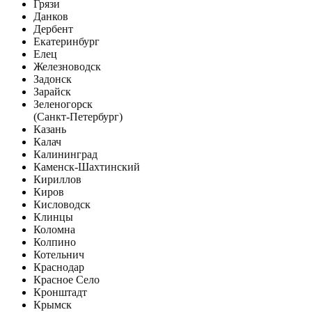
Грязи
Данков
Дербент
Екатеринбург
Елец
Железноводск
Задонск
Зарайск
Зеленогорск
(Санкт-Петербург)
Казань
Калач
Калининград
Каменск-Шахтинский
Кириллов
Киров
Кисловодск
Клинцы
Коломна
Колпино
Котельнич
Краснодар
Красное Село
Кронштадт
Крымск