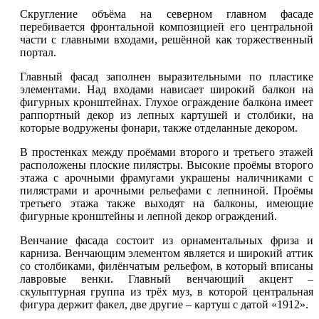
Скругление объёма на северном главном фасаде
перебивается фронтальной композицией его центральной
части с главными входами, решённой как торжественный
портал.
Главный фасад заполнен выразительными по пластике
элементами. Над входами нависает широкий балкон на
фигурных кронштейнах. Глухое ограждение балкона имеет
раппортный декор из лепных картушей и столбики, на
которые водружены фонари, также отделанные декором.
В простенках между проёмами второго и третьего этажей
расположены плоские пилястры. Высокие проёмы второго
этажа с арочными фрамугами украшены наличниками с
пилястрами и арочными рельефами с лепниной. Проёмы
третьего этажа также выходят на балконы, имеющие
фигурные кронштейны и лепной декор ограждений.
Венчание фасада состоит из орнаментальных фриза и
карниза. Венчающим элементом является и широкий аттик
со столбиками, филёнчатым рельефом, в который вписаны
лавровые венки. Главный венчающий акцент –
скульптурная группа из трёх муз, в которой центральная
фигура держит факел, две другие – картуш с датой «1912».