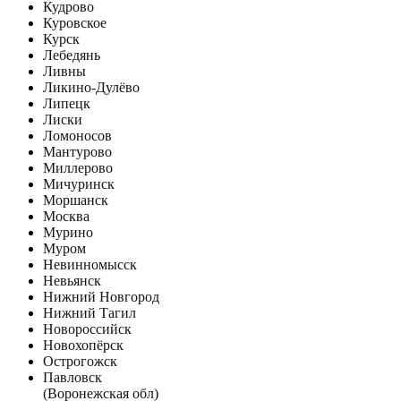
Кудрово
Куровское
Курск
Лебедянь
Ливны
Ликино-Дулёво
Липецк
Лиски
Ломоносов
Мантурово
Миллерово
Мичуринск
Моршанск
Москва
Мурино
Муром
Невинномысск
Невьянск
Нижний Новгород
Нижний Тагил
Новороссийск
Новохопёрск
Острогожск
Павловск
(Воронежская обл)