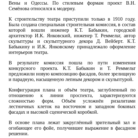
Вены и Одессы. По стилевым формам проект В.Н.
Семёнова относился к модерну.
К строительству театра приступили только в 1910 году.
Была создана специальная строительная комиссия, в состав
которой вошли инженер К.Т. Бабыкин, городской
архитектор И.К. Янковский, инженер Т. Реммельт, автор
скульптуры и скульптурного декора Д. Вейберт. К.Т.
Бабыкину и И.К. Янковскому принадлежало оформление
интерьеров театра.
В результате комиссия пошла по пути изменения
конкурсного проекта. К.Т. Бабыкин и Т. Реммельт
предложили новую композицию фасадов, более зрелищную
и парадную, насыщенную лепным декором и скульптурой.
Конфигурация плана и объём театра, заглубленный по
отношению к линии
проспекта
, характеризуются
сложностью форм. Объём усложнён ризалитами
лестничных клеток на восточном и западном боковых
фасадах и высокой сценической коробкой.
В основе плана лежат закруглённый зрительный зал и
огибающее его фойе, получившее выражение в фасадном
решении.