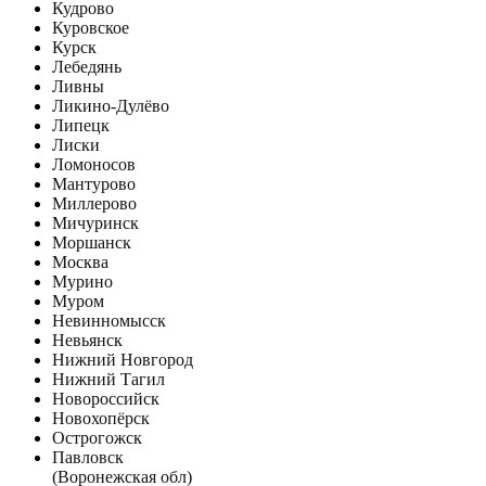
Кудрово
Куровское
Курск
Лебедянь
Ливны
Ликино-Дулёво
Липецк
Лиски
Ломоносов
Мантурово
Миллерово
Мичуринск
Моршанск
Москва
Мурино
Муром
Невинномысск
Невьянск
Нижний Новгород
Нижний Тагил
Новороссийск
Новохопёрск
Острогожск
Павловск
(Воронежская обл)