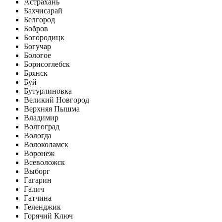
Астрахань
Бахчисарай
Белгород
Бобров
Богородицк
Богучар
Бологое
Борисоглебск
Брянск
Буй
Бутурлиновка
Великий Новгород
Верхняя Пышма
Владимир
Волгоград
Вологда
Волоколамск
Воронеж
Всеволожск
Выборг
Гагарин
Галич
Гатчина
Геленджик
Горячий Ключ