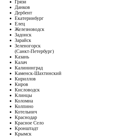
Грязи
Данков
Дербент
Екатеринбург
Елец
Железноводск
Задонск
Зарайск
Зеленогорск
(Санкт-Петербург)
Казань
Калач
Калининград
Каменск-Шахтинский
Кириллов
Киров
Кисловодск
Клинцы
Коломна
Колпино
Котельнич
Краснодар
Красное Село
Кронштадт
Крымск