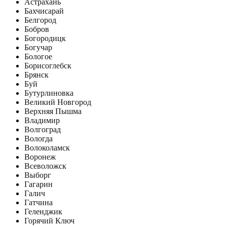
Астрахань
Бахчисарай
Белгород
Бобров
Богородицк
Богучар
Бологое
Борисоглебск
Брянск
Буй
Бутурлиновка
Великий Новгород
Верхняя Пышма
Владимир
Волгоград
Вологда
Волоколамск
Воронеж
Всеволожск
Выборг
Гагарин
Галич
Гатчина
Геленджик
Горячий Ключ