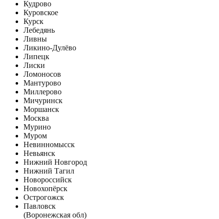
Кудрово
Куровское
Курск
Лебедянь
Ливны
Ликино-Дулёво
Липецк
Лиски
Ломоносов
Мантурово
Миллерово
Мичуринск
Моршанск
Москва
Мурино
Муром
Невинномысск
Невьянск
Нижний Новгород
Нижний Тагил
Новороссийск
Новохопёрск
Острогожск
Павловск
(Воронежская обл)