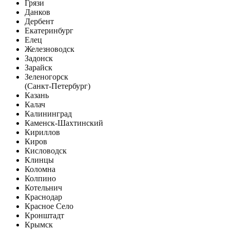
Грязи
Данков
Дербент
Екатеринбург
Елец
Железноводск
Задонск
Зарайск
Зеленогорск
(Санкт-Петербург)
Казань
Калач
Калининград
Каменск-Шахтинский
Кириллов
Киров
Кисловодск
Клинцы
Коломна
Колпино
Котельнич
Краснодар
Красное Село
Кронштадт
Крымск