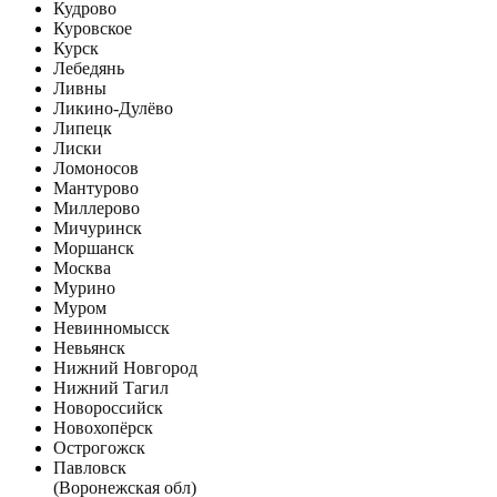
Кудрово
Куровское
Курск
Лебедянь
Ливны
Ликино-Дулёво
Липецк
Лиски
Ломоносов
Мантурово
Миллерово
Мичуринск
Моршанск
Москва
Мурино
Муром
Невинномысск
Невьянск
Нижний Новгород
Нижний Тагил
Новороссийск
Новохопёрск
Острогожск
Павловск
(Воронежская обл)