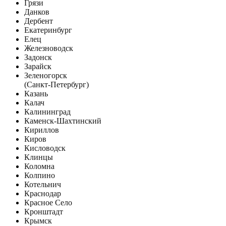
Грязи
Данков
Дербент
Екатеринбург
Елец
Железноводск
Задонск
Зарайск
Зеленогорск
(Санкт-Петербург)
Казань
Калач
Калининград
Каменск-Шахтинский
Кириллов
Киров
Кисловодск
Клинцы
Коломна
Колпино
Котельнич
Краснодар
Красное Село
Кронштадт
Крымск