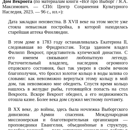
Дом Векроота
(по материалам книги «Всё про Выборг / Я.А.
Максимович. — СПб: Центр Сохранения Культурного
Наследия, 2023. — 96 с., ил.»):
Дата закладки неизвестна. В XVII веке на этом месте уже
стояла невысокая постройка, в которой находилась
старейшая аптека Финляндии.
В этом доме в 1783 году останавливалась Екатерина II,
следовавшая во Фридрихсгам. Тогда зданием владел
Филипп Векроот, представитель купеческой династии. С
его именем связывают любопытную легенду.
Расточительный владелец, наследник огромного
отцовского состояния, был так уверен в своём вечном
благополучии, что бросил золотое кольцо в воды залива со
словами: как невозможно вернуться этому кольцу в мой
дом, так невозможно мне обеднеть. Спустя время кольцо
нашлось в желудке рыбы, готовящейся попасть на стол
Векроота. Вскоре Векроот обеднел, а его недвижимость
отошла казне. Более века дом служил местному почтамту.
В XX веке, до войны, здесь была ночлежка Выборгского
дивизиона Армии спасения. Международная
миссионерская и благотворительная организация —
проповедники Евангелия, объединённые в структуру,