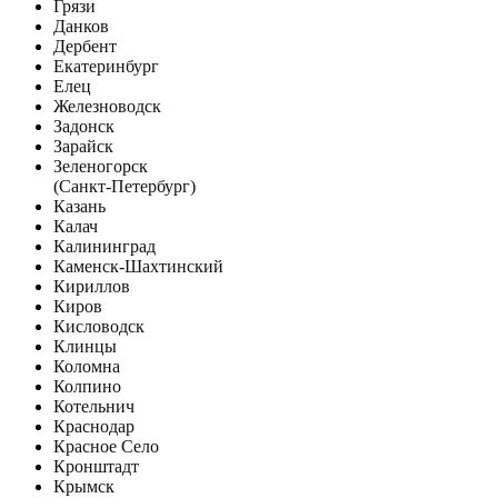
Грязи
Данков
Дербент
Екатеринбург
Елец
Железноводск
Задонск
Зарайск
Зеленогорск
(Санкт-Петербург)
Казань
Калач
Калининград
Каменск-Шахтинский
Кириллов
Киров
Кисловодск
Клинцы
Коломна
Колпино
Котельнич
Краснодар
Красное Село
Кронштадт
Крымск