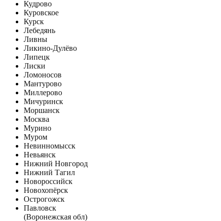
Кудрово
Куровское
Курск
Лебедянь
Ливны
Ликино-Дулёво
Липецк
Лиски
Ломоносов
Мантурово
Миллерово
Мичуринск
Моршанск
Москва
Мурино
Муром
Невинномысск
Невьянск
Нижний Новгород
Нижний Тагил
Новороссийск
Новохопёрск
Острогожск
Павловск
(Воронежская обл)