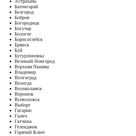
Астрахань
Бахчисарай
Белгород
Бобров
Богородицк
Богучар
Бологое
Борисоглебск
Брянск
Буй
Бутурлиновка
Великий Новгород
Верхняя Пышма
Владимир
Волгоград
Вологда
Волоколамск
Воронеж
Всеволожск
Выборг
Гагарин
Галич
Гатчина
Геленджик
Горячий Ключ