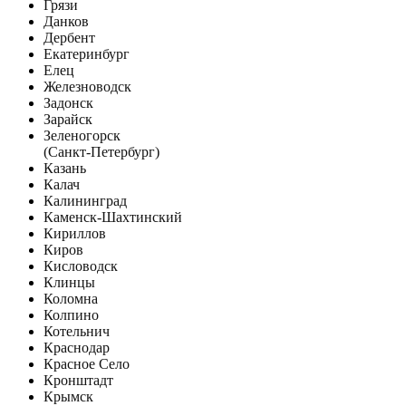
Грязи
Данков
Дербент
Екатеринбург
Елец
Железноводск
Задонск
Зарайск
Зеленогорск
(Санкт-Петербург)
Казань
Калач
Калининград
Каменск-Шахтинский
Кириллов
Киров
Кисловодск
Клинцы
Коломна
Колпино
Котельнич
Краснодар
Красное Село
Кронштадт
Крымск