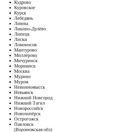
Кудрово
Куровское
Курск
Лебедянь
Ливны
Ликино-Дулёво
Липецк
Лиски
Ломоносов
Мантурово
Миллерово
Мичуринск
Моршанск
Москва
Мурино
Муром
Невинномысск
Невьянск
Нижний Новгород
Нижний Тагил
Новороссийск
Новохопёрск
Острогожск
Павловск
(Воронежская обл)