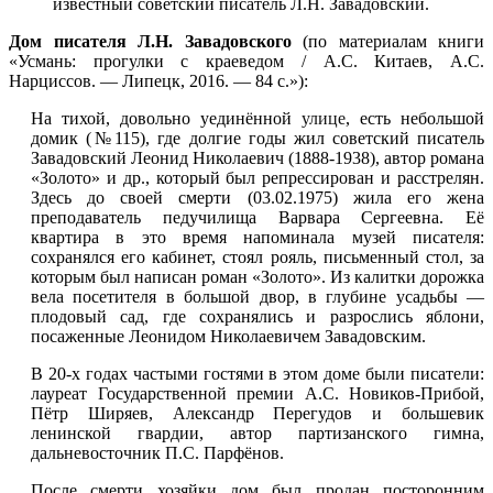
известный советский писатель Л.Н. Завадовский.
Дом писателя Л.Н. Завадовского
(по материалам книги
«Усмань: прогулки с краеведом / А.С. Китаев, А.С.
Нарциссов. — Липецк, 2016. — 84 с.»):
На тихой, довольно уединённой
улице
, есть небольшой
домик (№115), где долгие годы жил советский писатель
Завадовский Леонид Николаевич (1888-1938), автор романа
«Золото» и др., который был репрессирован и расстрелян.
Здесь до своей смерти (03.02.1975) жила его жена
преподаватель педучилища Варвара Сергеевна. Её
квартира в это время напоминала музей писателя:
сохранялся его кабинет, стоял рояль, письменный стол, за
которым был написан роман «Золото». Из калитки дорожка
вела посетителя в большой двор, в глубине усадьбы —
плодовый сад, где сохранялись и разрослись яблони,
посаженные Леонидом Николаевичем Завадовским.
В 20-х годах частыми гостями в этом доме были писатели:
лауреат Государственной премии А.С. Новиков-Прибой,
Пётр Ширяев, Александр Перегудов и большевик
ленинской гвардии, автор партизанского гимна,
дальневосточник П.С. Парфёнов.
После смерти хозяйки дом был продан посторонним