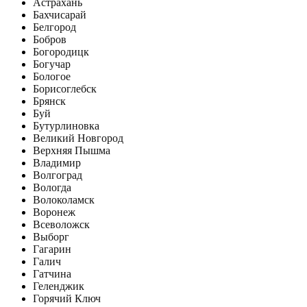
Астрахань
Бахчисарай
Белгород
Бобров
Богородицк
Богучар
Бологое
Борисоглебск
Брянск
Буй
Бутурлиновка
Великий Новгород
Верхняя Пышма
Владимир
Волгоград
Вологда
Волоколамск
Воронеж
Всеволожск
Выборг
Гагарин
Галич
Гатчина
Геленджик
Горячий Ключ