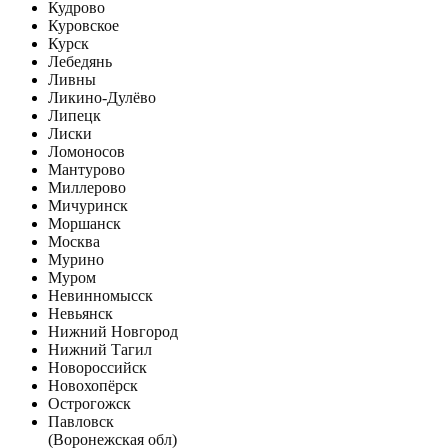
Кудрово
Куровское
Курск
Лебедянь
Ливны
Ликино-Дулёво
Липецк
Лиски
Ломоносов
Мантурово
Миллерово
Мичуринск
Моршанск
Москва
Мурино
Муром
Невинномысск
Невьянск
Нижний Новгород
Нижний Тагил
Новороссийск
Новохопёрск
Острогожск
Павловск
(Воронежская обл)