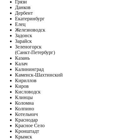
Грязи
Данков
Дербент
Екатеринбург
Елец
Железноводск
Задонск
Зарайск
Зеленогорск
(Санкт-Петербург)
Казань
Калач
Калининград
Каменск-Шахтинский
Кириллов
Киров
Кисловодск
Клинцы
Коломна
Колпино
Котельнич
Краснодар
Красное Село
Кронштадт
Крымск