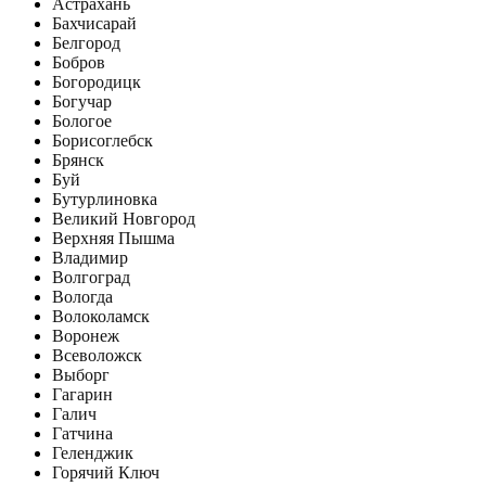
Астрахань
Бахчисарай
Белгород
Бобров
Богородицк
Богучар
Бологое
Борисоглебск
Брянск
Буй
Бутурлиновка
Великий Новгород
Верхняя Пышма
Владимир
Волгоград
Вологда
Волоколамск
Воронеж
Всеволожск
Выборг
Гагарин
Галич
Гатчина
Геленджик
Горячий Ключ