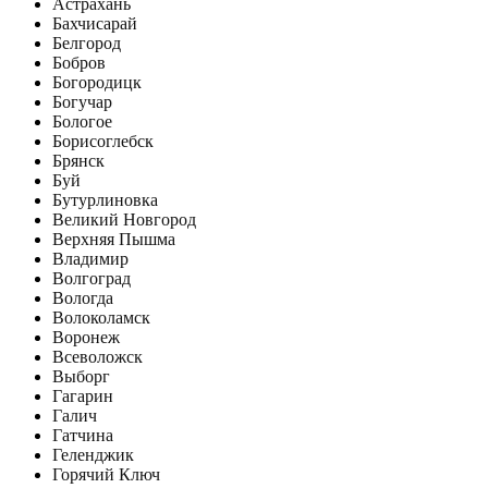
Астрахань
Бахчисарай
Белгород
Бобров
Богородицк
Богучар
Бологое
Борисоглебск
Брянск
Буй
Бутурлиновка
Великий Новгород
Верхняя Пышма
Владимир
Волгоград
Вологда
Волоколамск
Воронеж
Всеволожск
Выборг
Гагарин
Галич
Гатчина
Геленджик
Горячий Ключ