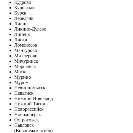
Кудрово
Куровское
Курск
Лебедянь
Ливны
Ликино-Дулёво
Липецк
Лиски
Ломоносов
Мантурово
Миллерово
Мичуринск
Моршанск
Москва
Мурино
Муром
Невинномысск
Невьянск
Нижний Новгород
Нижний Тагил
Новороссийск
Новохопёрск
Острогожск
Павловск
(Воронежская обл)