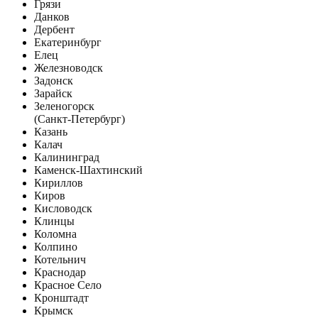
Грязи
Данков
Дербент
Екатеринбург
Елец
Железноводск
Задонск
Зарайск
Зеленогорск
(Санкт-Петербург)
Казань
Калач
Калининград
Каменск-Шахтинский
Кириллов
Киров
Кисловодск
Клинцы
Коломна
Колпино
Котельнич
Краснодар
Красное Село
Кронштадт
Крымск