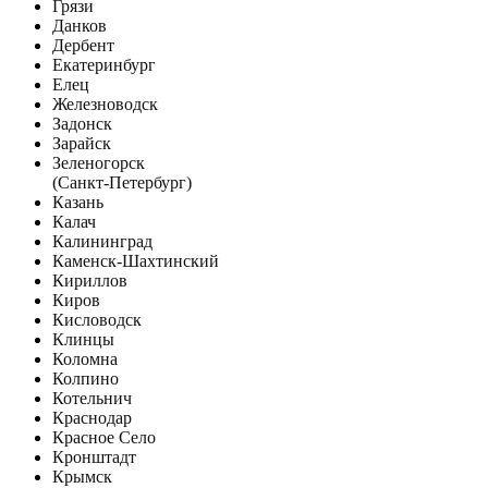
Грязи
Данков
Дербент
Екатеринбург
Елец
Железноводск
Задонск
Зарайск
Зеленогорск
(Санкт-Петербург)
Казань
Калач
Калининград
Каменск-Шахтинский
Кириллов
Киров
Кисловодск
Клинцы
Коломна
Колпино
Котельнич
Краснодар
Красное Село
Кронштадт
Крымск