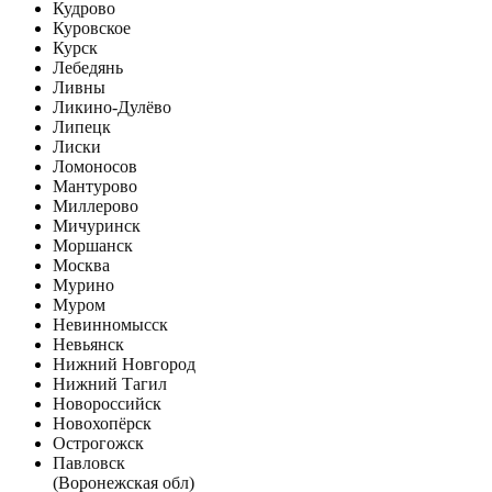
Кудрово
Куровское
Курск
Лебедянь
Ливны
Ликино-Дулёво
Липецк
Лиски
Ломоносов
Мантурово
Миллерово
Мичуринск
Моршанск
Москва
Мурино
Муром
Невинномысск
Невьянск
Нижний Новгород
Нижний Тагил
Новороссийск
Новохопёрск
Острогожск
Павловск
(Воронежская обл)