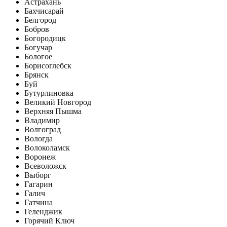
Астрахань
Бахчисарай
Белгород
Бобров
Богородицк
Богучар
Бологое
Борисоглебск
Брянск
Буй
Бутурлиновка
Великий Новгород
Верхняя Пышма
Владимир
Волгоград
Вологда
Волоколамск
Воронеж
Всеволожск
Выборг
Гагарин
Галич
Гатчина
Геленджик
Горячий Ключ