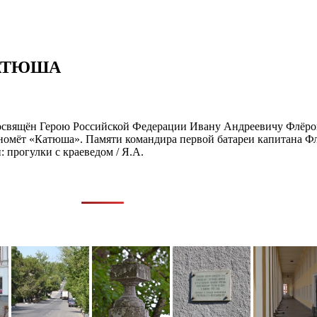
КАТЮША
освящён Герою Российской Федерации Ивану Андреевичу Флёрову
номёт «Катюша». Памяти командира первой батареи капитана Флё
 прогулки с краеведом / Я.А.