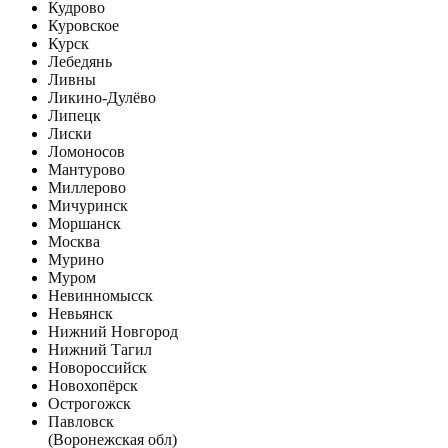
Кудрово
Куровское
Курск
Лебедянь
Ливны
Ликино-Дулёво
Липецк
Лиски
Ломоносов
Мантурово
Миллерово
Мичуринск
Моршанск
Москва
Мурино
Муром
Невинномысск
Невьянск
Нижний Новгород
Нижний Тагил
Новороссийск
Новохопёрск
Острогожск
Павловск
(Воронежская обл)