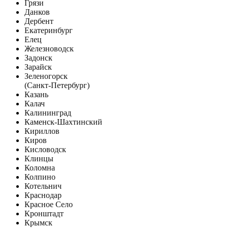
Грязи
Данков
Дербент
Екатеринбург
Елец
Железноводск
Задонск
Зарайск
Зеленогорск
(Санкт-Петербург)
Казань
Калач
Калининград
Каменск-Шахтинский
Кириллов
Киров
Кисловодск
Клинцы
Коломна
Колпино
Котельнич
Краснодар
Красное Село
Кронштадт
Крымск