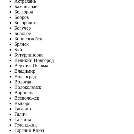
Астрахань
Бахчисарай
Белгород
Бобров
Богородицк
Богучар
Бологое
Борисоглебск
Брянск
Буй
Бутурлиновка
Великий Новгород
Верхняя Пышма
Владимир
Волгоград
Вологда
Волоколамск
Воронеж
Всеволожск
Выборг
Гагарин
Галич
Гатчина
Геленджик
Горячий Ключ