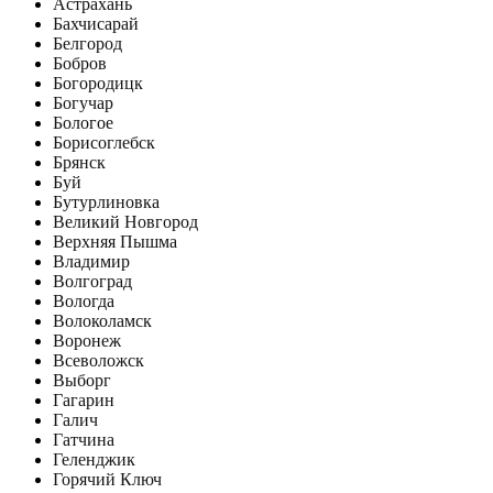
Астрахань
Бахчисарай
Белгород
Бобров
Богородицк
Богучар
Бологое
Борисоглебск
Брянск
Буй
Бутурлиновка
Великий Новгород
Верхняя Пышма
Владимир
Волгоград
Вологда
Волоколамск
Воронеж
Всеволожск
Выборг
Гагарин
Галич
Гатчина
Геленджик
Горячий Ключ