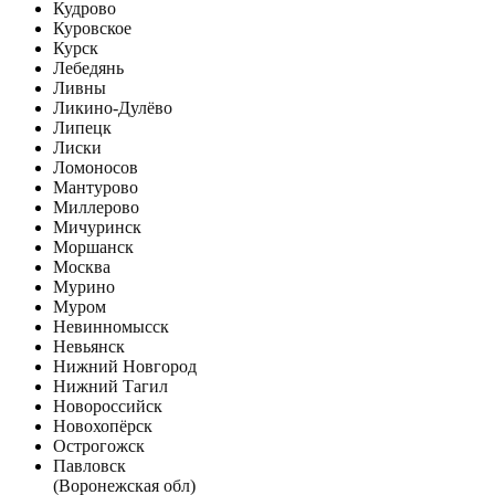
Кудрово
Куровское
Курск
Лебедянь
Ливны
Ликино-Дулёво
Липецк
Лиски
Ломоносов
Мантурово
Миллерово
Мичуринск
Моршанск
Москва
Мурино
Муром
Невинномысск
Невьянск
Нижний Новгород
Нижний Тагил
Новороссийск
Новохопёрск
Острогожск
Павловск
(Воронежская обл)