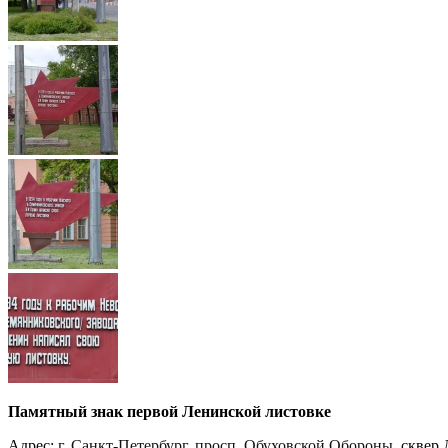
Памятный знак первой Ленинской листовке
Адрес:
г. Санкт-Петербург
,
просп. Обуховской Обороны
, скве