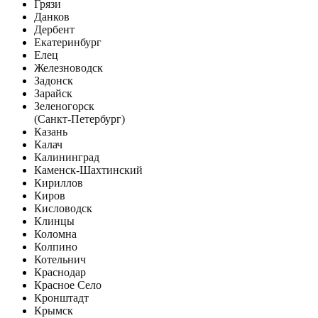
Грязи
Данков
Дербент
Екатеринбург
Елец
Железноводск
Задонск
Зарайск
Зеленогорск
(Санкт-Петербург)
Казань
Калач
Калининград
Каменск-Шахтинский
Кириллов
Киров
Кисловодск
Клинцы
Коломна
Колпино
Котельнич
Краснодар
Красное Село
Кронштадт
Крымск