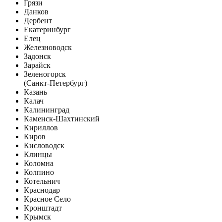
Грязи
Данков
Дербент
Екатеринбург
Елец
Железноводск
Задонск
Зарайск
Зеленогорск
(Санкт-Петербург)
Казань
Калач
Калининград
Каменск-Шахтинский
Кириллов
Киров
Кисловодск
Клинцы
Коломна
Колпино
Котельнич
Краснодар
Красное Село
Кронштадт
Крымск