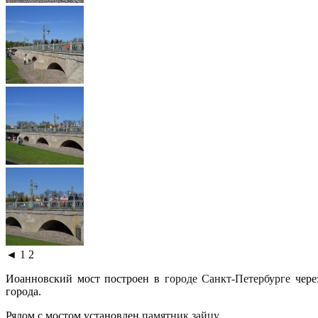
◄
1
2
Иоанновский мост построен в
городе Санкт-Петербурге
чер
города.
Рядом с мостом установлен
памятник зайцу
.