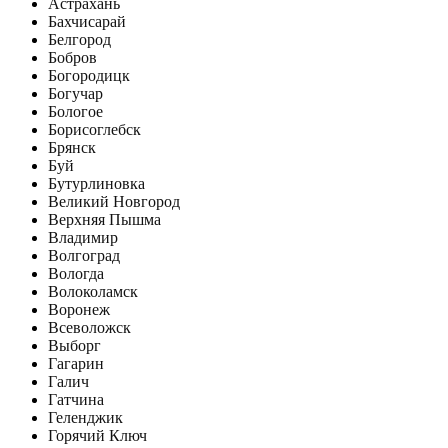
Астрахань
Бахчисарай
Белгород
Бобров
Богородицк
Богучар
Бологое
Борисоглебск
Брянск
Буй
Бутурлиновка
Великий Новгород
Верхняя Пышма
Владимир
Волгоград
Вологда
Волоколамск
Воронеж
Всеволожск
Выборг
Гагарин
Галич
Гатчина
Геленджик
Горячий Ключ