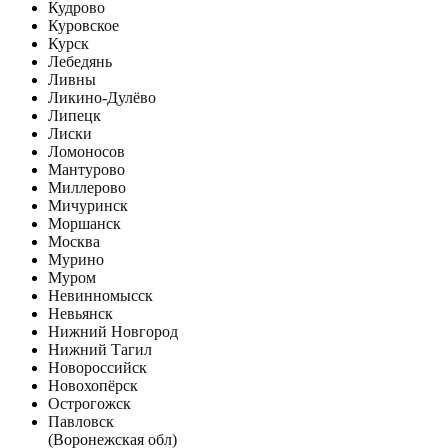
Кудрово
Куровское
Курск
Лебедянь
Ливны
Ликино-Дулёво
Липецк
Лиски
Ломоносов
Мантурово
Миллерово
Мичуринск
Моршанск
Москва
Мурино
Муром
Невинномысск
Невьянск
Нижний Новгород
Нижний Тагил
Новороссийск
Новохопёрск
Острогожск
Павловск
(Воронежская обл)