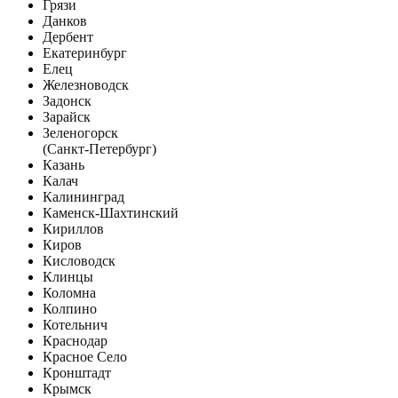
Грязи
Данков
Дербент
Екатеринбург
Елец
Железноводск
Задонск
Зарайск
Зеленогорск
(Санкт-Петербург)
Казань
Калач
Калининград
Каменск-Шахтинский
Кириллов
Киров
Кисловодск
Клинцы
Коломна
Колпино
Котельнич
Краснодар
Красное Село
Кронштадт
Крымск