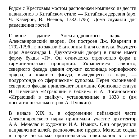
Рядом с Крестовым мостом расположен комплекс из десяти
павильонов в Китайском стиле — Китайская деревня (арх.
Ч. Камерон, В. Неелов, 1782-1796). Дома служили для
размещения гостей.
Главное здание Александровского парка —
Александровский дворец
. Он построен Дж. Кваренги в
1792-1796 гг. по заказу Екатерины II для ее внука, будущего
царя Александра I. Двухэтажный
дворец
в плане имеет
форму буквы «П». Он отличается строгостью форм и
гармоничностью пропорций. Украшением главного,
северного фасада здания служит колоннада коринфского
ордера, а южного фасада, выходящего в парк, —
полуротонда со сферическим куполом. Перед колоннадой
северного фасада привлекают внимание бронзовые статуи
Н. Пименова «Играющий в бабки»» и А. Логановского
«Играющий в свайку», установленные в 1838 г. (им
посвятил несколько строк А. Пушкин).
В начале XIX в. в оформлении пейзажной части
Александровского парка принимали участие архитектор
А.А. Менелас и художник И.А. Иванов. Они определили
направление аллей, расположение прудов. Менелас создал
в парке несколько оригинальных павильонов в стиле