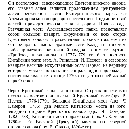
Он расположен северо-западнее
Екатерининского дворца
,
его главная аллея является продолжением центральной
аллеи регулярной части
Екатерининского парка
. От
Александровского дворца до пересечения с Подкапризовой
аллеей проходит вторая главная дорога Нового сада.
Регулярная часть Александровского парка представляет
собой большой квадрат, окруженный со всех сторон
Крестовым каналом и разделенный главными аллеями на
четыре правильные квадратные части. Каждая из них чем-
либо примечательна: южный квадрат занимает куртина
«Грибок», в западном в 1777-1779 гг. был построен
Китайский театр (арх. А. Ринальди, И. Неелов); в северном
квадрате насыпан искуственный холм Парнас, на вершину
которого можно попасть по спиралевидной дорожке; в
восточном квадрате в конце 1770-х гг. устроен пейзажный
парк Озерки.
Через Крестовый канал и протоки Озерков перекинуто
несколько мостов: оригинальный Крестовый мост (арх. В.
Неелов, 1776-1779), Большой Китайский мост (арх. Ч.
Камерон, 1785), два Малых Китайских моста на юго-
западной стороне Крестового канала (арх. Ч. Камерон,
1782-1788), Китайский мост с драконами (арх. Ч. Камерон,
1780-е гг.); Висячий (Трясучий) мостик на северной
стороне канала (арх. В. Стасов, 1820-е гг.).