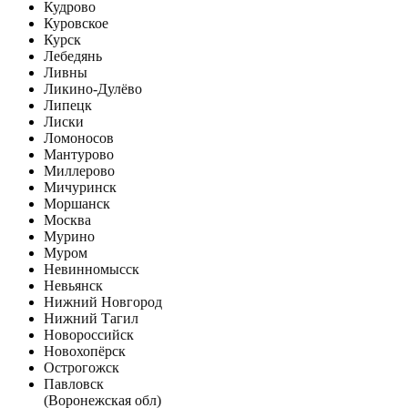
Кудрово
Куровское
Курск
Лебедянь
Ливны
Ликино-Дулёво
Липецк
Лиски
Ломоносов
Мантурово
Миллерово
Мичуринск
Моршанск
Москва
Мурино
Муром
Невинномысск
Невьянск
Нижний Новгород
Нижний Тагил
Новороссийск
Новохопёрск
Острогожск
Павловск
(Воронежская обл)