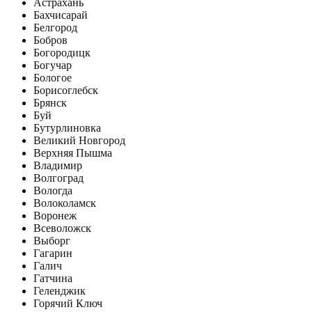
Астрахань
Бахчисарай
Белгород
Бобров
Богородицк
Богучар
Бологое
Борисоглебск
Брянск
Буй
Бутурлиновка
Великий Новгород
Верхняя Пышма
Владимир
Волгоград
Вологда
Волоколамск
Воронеж
Всеволожск
Выборг
Гагарин
Галич
Гатчина
Геленджик
Горячий Ключ