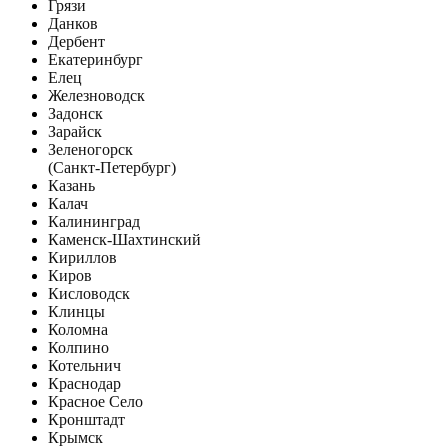
Грязи
Данков
Дербент
Екатеринбург
Елец
Железноводск
Задонск
Зарайск
Зеленогорск
(Санкт-Петербург)
Казань
Калач
Калининград
Каменск-Шахтинский
Кириллов
Киров
Кисловодск
Клинцы
Коломна
Колпино
Котельнич
Краснодар
Красное Село
Кронштадт
Крымск