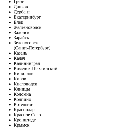
Грязи
Данков
Дербент
Екатеринбург
Елец
Железноводск
Задонск
Зарайск
Зеленогорск
(Санкт-Петербург)
Казань
Калач
Калининград
Каменск-Шахтинский
Кириллов
Киров
Кисловодск
Клинцы
Коломна
Колпино
Котельнич
Краснодар
Красное Село
Кронштадт
Крымск