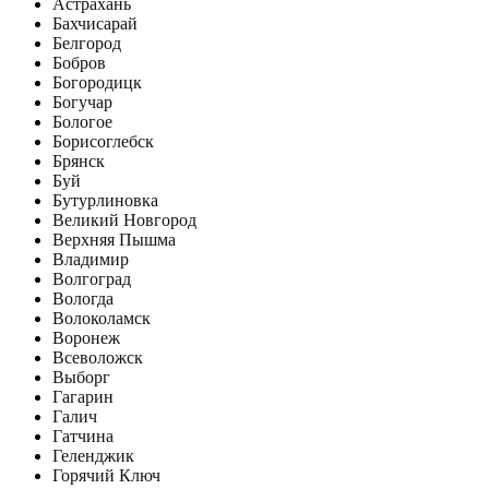
Астрахань
Бахчисарай
Белгород
Бобров
Богородицк
Богучар
Бологое
Борисоглебск
Брянск
Буй
Бутурлиновка
Великий Новгород
Верхняя Пышма
Владимир
Волгоград
Вологда
Волоколамск
Воронеж
Всеволожск
Выборг
Гагарин
Галич
Гатчина
Геленджик
Горячий Ключ