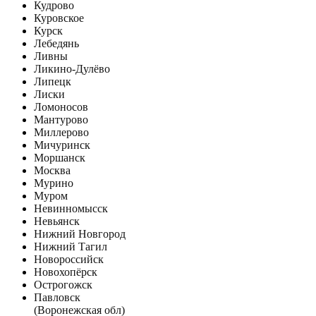
Кудрово
Куровское
Курск
Лебедянь
Ливны
Ликино-Дулёво
Липецк
Лиски
Ломоносов
Мантурово
Миллерово
Мичуринск
Моршанск
Москва
Мурино
Муром
Невинномысск
Невьянск
Нижний Новгород
Нижний Тагил
Новороссийск
Новохопёрск
Острогожск
Павловск
(Воронежская обл)