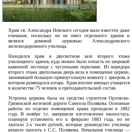
Храм св. Александра Невского сегодня мало известен даже
ельчанам, поскольку он не имел отдельного здания и
являлся домовой церковью Александровского
железнодорожного училища.
Находился храм в двусветном зале второго этажа
училищного здания, куда можно было попасть по широкой
каменной лестнице с чугунными перилами. Из коридора
второго этажа двупольная дверь вела в помещение церкви,
занимавшей большую прямоугольную комнату с эркером, в
котором размещался алтарь. Храм вполне вмещал учащихся
в количестве 75 человек и преподавательский состав.
Устроена церковь была на средства строителя Орловско-
Грязинской железной дороги Самуила Полякова. Основные
работы по отделке помещения храма проходили в 1882
году. В ноябре т.г. завершили изготовление иконостаса,
планируя установить его к февралю 1883 года, но не
хватало 2-х тысяч рублей, которые руководство училища
решило просить у С.С. Полякова. Начальник училища —