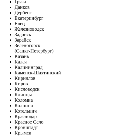
Грязи
Данков
Дербент
Екатеринбург
Елец
Железноводск
Задонск
Зарайск
Зеленогорск
(Санкт-Петербург)
Казань
Калач
Калининград
Каменск-Шахтинский
Кириллов
Киров
Кисловодск
Клинцы
Коломна
Колпино
Котельнич
Краснодар
Красное Село
Кронштадт
Крымск