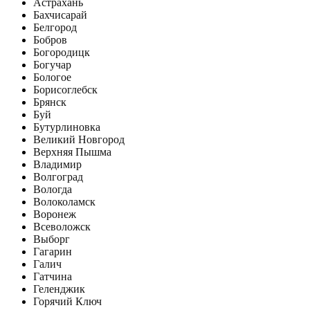
Астрахань
Бахчисарай
Белгород
Бобров
Богородицк
Богучар
Бологое
Борисоглебск
Брянск
Буй
Бутурлиновка
Великий Новгород
Верхняя Пышма
Владимир
Волгоград
Вологда
Волоколамск
Воронеж
Всеволожск
Выборг
Гагарин
Галич
Гатчина
Геленджик
Горячий Ключ