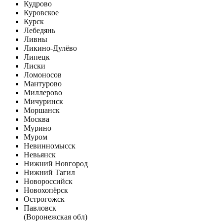
Кудрово
Куровское
Курск
Лебедянь
Ливны
Ликино-Дулёво
Липецк
Лиски
Ломоносов
Мантурово
Миллерово
Мичуринск
Моршанск
Москва
Мурино
Муром
Невинномысск
Невьянск
Нижний Новгород
Нижний Тагил
Новороссийск
Новохопёрск
Острогожск
Павловск
(Воронежская обл)