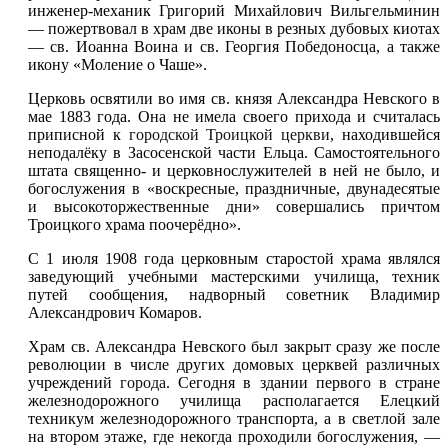
инженер-механик Григорий Михайлович Вильгельминин
— пожертвовал в храм две иконы в резных дубовых киотах
— св. Иоанна Воина и св. Георгия Победоносца, а также
икону «Моление о Чаше».
Церковь освятили во имя св. князя Александра Невского в
мае 1883 года. Она не имела своего прихода и считалась
приписной к
городской Троицкой церкви
, находившейся
неподалёку в Засосенской части Ельца. Самостоятельного
штата священно- и церковнослужителей в ней не было, и
богослужения в «воскресные, праздничные, двунадесятые
и высокоторжественные дни» совершались причтом
Троицкого храма поочерёдно».
С 1 июля 1908 года церковным старостой храма являлся
заведующий учебными мастерскими училища, техник
путей сообщения, надворный советник Владимир
Александрович Комаров.
Храм св. Александра Невского был закрыт сразу же после
революции в числе других домовых церквей различных
учреждений
города
. Сегодня в здании первого в стране
железнодорожного училища располагается Елецкий
техникум железнодорожного транспорта, а в светлой зале
на втором этаже, где некогда проходили богослужения, —