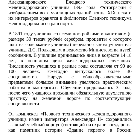
Александровского Елецкого технического
железнодорожного училища 1893 года. Фотографии с
изображением всех училищных зданий конца XIX века и
их интерьеров хранятся в библиотеке Елецкого техникума
железнодорожного транспорта.
В 1891 году училище со всеми постройками и капиталом (в
размере 30 тысяч рублей серебром, проценты с которого
шли на содержание училища) передано сыном учредителя
училища Д.С. Поляковым в ведомство Министерства путей
сообщения. В училище принимались лица в возрасте 14-18
лет, в основном дети железнодорожных служащих.
Численность учащихся в разные годы составляла от 90 до
100 человек. Ежегодно выпускалось более 30
специалистов. Наряду с общеобразовательными
предметами большое внимание уделялось практическим
работам в мастерских. Обучение продолжалось 3 года,
после чего учащиеся проходили обязательную двухлетнюю
практику на железной дороге по соответствующей
специальности.
От комплекса «Первого технического железнодорожного
училища имени императора Александра II» сохранились
главный учебный корпус (состоящий на охране государства
как памятник истории «Здание первого в России