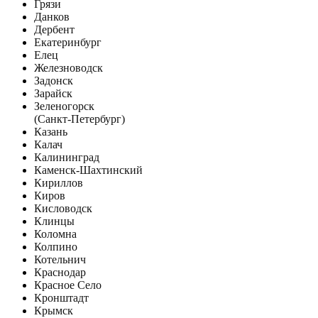
Грязи
Данков
Дербент
Екатеринбург
Елец
Железноводск
Задонск
Зарайск
Зеленогорск
(Санкт-Петербург)
Казань
Калач
Калининград
Каменск-Шахтинский
Кириллов
Киров
Кисловодск
Клинцы
Коломна
Колпино
Котельнич
Краснодар
Красное Село
Кронштадт
Крымск