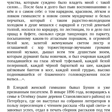
чувства, которым суждено было владеть мной с такой
силою… После бала я долго был пьян воспоминаниями о
нём и о самом себе: о том нарядном, красивом, лёгком и
ловком гимназисте в новом синем мундирчике и белых
перчатках, который с таким радостно-молодецким
холодком в душе мешался с нарядной и густой девичьей
толпой, носился по коридору, по лестницам, то и дело пил
оршад в буфете, скользил среди танцующих по паркету,
посыпанному каким-то атласным порошком, в огромной
белой зале, залитой жемчужным светом люстр и
оглашаемой с хор торжествующе-звучными громами
военной музыки, дышал всем тем душистым зноем,
которым дурманят балы новичков, и был очарован каждой
попадавшейся на глаза лёгкой туфелькой, каждой белой
пелеринкой, каждой чёрной бархоткой на шее, каждым
шёлковым бантом в косе, каждой юной грудью, высоко
поднимавшейся от блаженного головокружения после
вальса…».
B Елецкой женской гимназии бывал Бунин и уже
признанным писателем. В январе 1896 года, возвращаясь к
семье в Огнёвку (ныне деревня Становлянского района) из
Петербурга
, где он выступал на собрании литераторов в
пользу переселенцев с чтением рассказа «На край света» и
завоевал успех, отдал в печать сборник рассказов под тем