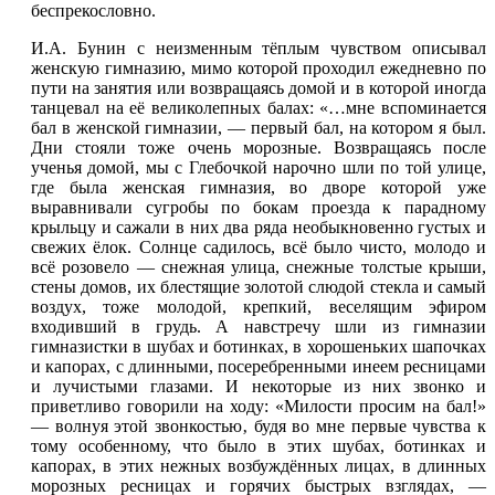
беспрекословно.
И.А. Бунин с неизменным тёплым чувством описывал
женскую гимназию, мимо которой проходил ежедневно по
пути на занятия или возвращаясь домой и в которой иногда
танцевал на её великолепных балах: «…мне вспоминается
бал в женской гимназии, — первый бал, на котором я был.
Дни стояли тоже очень морозные. Возвращаясь после
ученья домой, мы с Глебочкой нарочно шли по той улице,
где была женская гимназия, во дворе которой уже
выравнивали сугробы по бокам проезда к парадному
крыльцу и сажали в них два ряда необыкновенно густых и
свежих ёлок. Солнце садилось, всё было чисто, молодо и
всё розовело — снежная улица, снежные толстые крыши,
стены домов, их блестящие золотой слюдой стекла и самый
воздух, тоже молодой, крепкий, веселящим эфиром
входивший в грудь. А навстречу шли из гимназии
гимназистки в шубах и ботинках, в хорошеньких шапочках
и капорах, с длинными, посеребренными инеем ресницами
и лучистыми глазами. И некоторые из них звонко и
приветливо говорили на ходу: «Милости просим на бал!»
— волнуя этой звонкостью‚ будя во мне первые чувства к
тому особенному, что было в этих шубах, ботинках и
капорах, в этих нежных возбуждённых лицах, в длинных
морозных ресницах и горячих быстрых взглядах, —