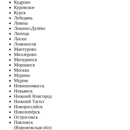
Кудрово
Куровское
Курск
Лебедянь
Ливны
Ликино-Дулёво
Липецк
Лиски
Ломоносов
Мантурово
Миллерово
Мичуринск
Моршанск
Москва
Мурино
Муром
Невинномысск
Невьянск
Нижний Новгород
Нижний Тагил
Новороссийск
Новохопёрск
Острогожск
Павловск
(Воронежская обл)