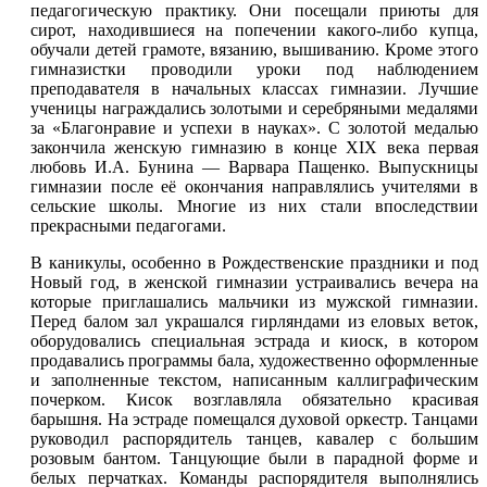
педагогическую практику. Они посещали приюты для
сирот, находившиеся на попечении какого-либо купца,
обучали детей грамоте, вязанию, вышиванию. Кроме этого
гимназистки проводили уроки под наблюдением
преподавателя в начальных классах гимназии. Лучшие
ученицы награждались золотыми и серебряными медалями
за «Благонравие и успехи в науках». C золотой медалью
закончила женскую гимназию в конце ХIХ века первая
любовь И.А. Бунина — Варвара Пащенко. Выпускницы
гимназии после её окончания направлялись учителями в
сельские школы. Многие из них стали впоследствии
прекрасными педагогами.
B каникулы, особенно в Рождественские праздники и под
Новый год, в женской гимназии устраивались вечера на
которые приглашались мальчики из мужской гимназии.
Перед балом зал украшался гирляндами из еловых веток,
оборудовались специальная эстрада и киоск, в котором
продавались программы бала, художественно оформленные
и заполненные текстом, написанным каллиграфическим
почерком. Кисок возглавляла обязательно красивая
барышня. На эстраде помещался духовой оркестр. Танцами
руководил распорядитель танцев, кавалер с большим
розовым бантом. Танцующие были в парадной форме и
белых перчатках. Команды распорядителя выполнялись