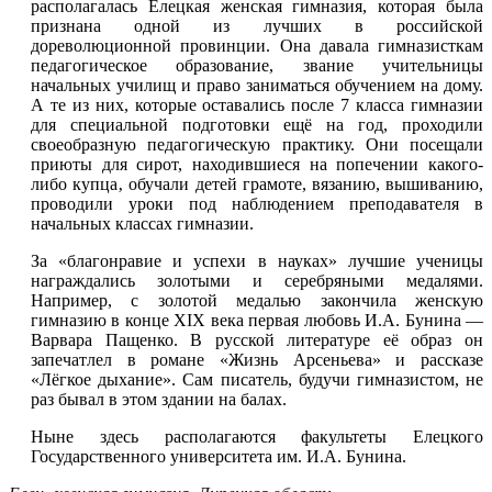
располагалась Елецкая женская гимназия, которая была
признана одной из лучших в российской
дореволюционной провинции. Она давала гимназисткам
педагогическое образование, звание учительницы
начальных училищ и право заниматься обучением на дому.
А те из них, которые оставались после 7 класса гимназии
для специальной подготовки ещё на год, проходили
своеобразную педагогическую практику. Они посещали
приюты для сирот, находившиеся на попечении какого-
либо купца‚ обучали детей грамоте, вязанию, вышиванию,
проводили уроки под наблюдением преподавателя в
начальных классах гимназии.
За «благонравие и успехи в науках» лучшие ученицы
награждались золотыми и серебряными медалями.
Например, с золотой медалью закончила женскую
гимназию в конце ХIХ века первая любовь И.А. Бунина —
Варвара Пащенко. В русской литературе её образ он
запечатлел в романе «Жизнь Арсеньева» и рассказе
«Лёгкое дыхание». Сам писатель, будучи гимназистом, не
раз бывал в этом здании на балах.
Ныне здесь располагаются факультеты Елецкого
Государственного университета им. И.А. Бунина.