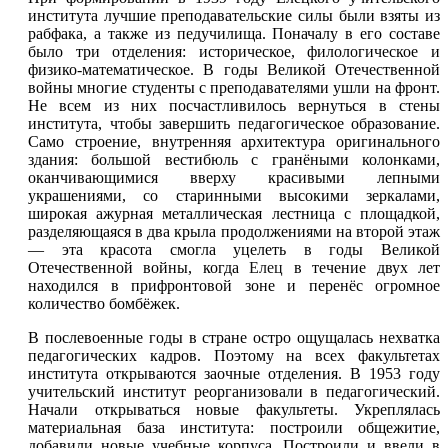
института лучшие преподавательские силы были взяты из
рабфака, а также из педучилища. Поначалу в его составе
было три отделения: историческое, филологическое и
физико-математическое. В годы Великой Отечественной
войны многие студенты с преподавателями ушли на фронт.
Не всем из них посчастливилось вернуться в стены
института, чтобы завершить педагогическое образование.
Само строение, внутренняя архитектура оригинального
здания: большой вестибюль с гранёными колонками,
оканчивающимися вверху красивыми лепными
украшениями, со старинными высокими зеркалами,
широкая ажурная металлическая лестница с площадкой,
разделяющаяся в два крыла продолжениями на второй этаж
— эта красота смогла уцелеть в годы Великой
Отечественной войны, когда
Елец
в течение двух лет
находился в прифронтовой зоне и перенёс огромное
количество бомбёжек.
В послевоенные годы в стране остро ощущалась нехватка
педагогических кадров. Поэтому на всех факультетах
института открываются заочные отделения. В 1953 году
учительский институт реорганизовали в педагогический.
Начали открываться новые факультеты. Укреплялась
материальная база института: построили общежитие,
добавили новые учебные корпуса. Построили и ввели в