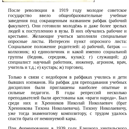
После революции в 1919 году молодое советское
государство ввело общеобразовательные учебные
заведения под сокращенным названием рабфак (рабочий
факультет). Они готовили молодёжь и даже более зрелых
людей к поступлению в вузы. В них обучались рабочие и
крестьяне. Желающие учиться заполняли специальные
опросные листы. Интересен пункт опросного листа:
Социальное положение родителей: a) рабочий, батрак —
колхозник; в) единоличник и какой именно социальной
группы (бедняк, середняк, кулак); г) служащий; д)
специалист научный работник, инженер, агроном, врач,
учитель и т.д.; е) кустарь; ж) торговец.
Только в связи с недобором в рабфаках учились и дети
бывших нэпманов. На рабфак для преподавания учебных
дисциплин были приглашены наиболее опытные и
сильные педагоги. В годы репрессий несколько
преподавателей были арестованы как «враги народа». Был
среди них и Хренников Николай Николаевич (брат
Хренниковa Тихона Николаевича). Тихону Николаевичу,
уже тогда знаменитому композитору, с трудом удалось
спасти брата от неминуемой кары.
При формировании в 1939 году Елецкого учительского