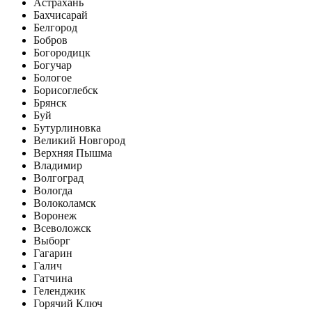
Астрахань
Бахчисарай
Белгород
Бобров
Богородицк
Богучар
Бологое
Борисоглебск
Брянск
Буй
Бутурлиновка
Великий Новгород
Верхняя Пышма
Владимир
Волгоград
Вологда
Волоколамск
Воронеж
Всеволожск
Выборг
Гагарин
Галич
Гатчина
Геленджик
Горячий Ключ