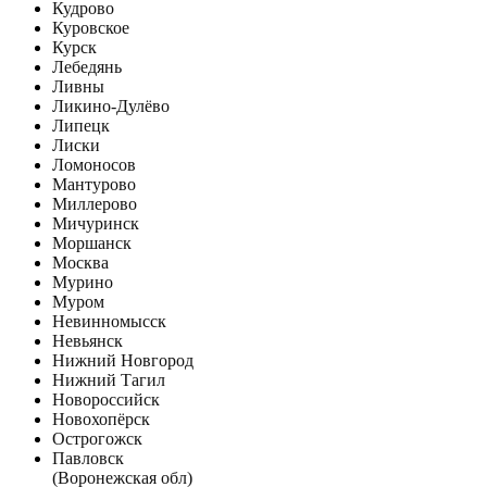
Кудрово
Куровское
Курск
Лебедянь
Ливны
Ликино-Дулёво
Липецк
Лиски
Ломоносов
Мантурово
Миллерово
Мичуринск
Моршанск
Москва
Мурино
Муром
Невинномысск
Невьянск
Нижний Новгород
Нижний Тагил
Новороссийск
Новохопёрск
Острогожск
Павловск
(Воронежская обл)