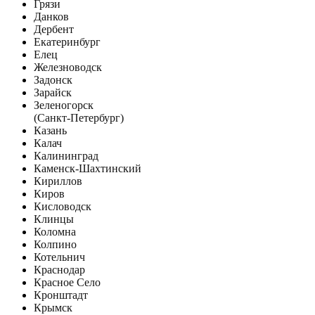
Грязи
Данков
Дербент
Екатеринбург
Елец
Железноводск
Задонск
Зарайск
Зеленогорск
(Санкт-Петербург)
Казань
Калач
Калининград
Каменск-Шахтинский
Кириллов
Киров
Кисловодск
Клинцы
Коломна
Колпино
Котельнич
Краснодар
Красное Село
Кронштадт
Крымск