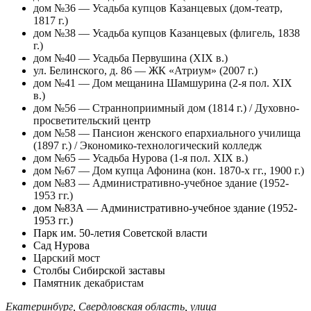
дом №36 — Усадьба купцов Казанцевых (дом-театр,
1817 г.)
дом №38 — Усадьба купцов Казанцевых (флигель, 1838
г.)
дом №40 — Усадьба Первушина (XIX в.)
ул. Белинского, д. 86 — ЖК «Атриум» (2007 г.)
дом №41 — Дом мещанина Шамшурина (2-я пол. XIX
в.)
дом №56 — Странноприимный дом (1814 г.) / Духовно-
просветительский центр
дом №58 — Пансион женского епархиального училища
(1897 г.) / Экономико-технологический колледж
дом №65 — Усадьба Нурова (1-я пол. XIX в.)
дом №67 — Дом купца Афонина (кон. 1870-х гг., 1900 г.)
дом №83 — Административно-учебное здание (1952-
1953 гг.)
дом №83А — Административно-учебное здание (1952-
1953 гг.)
Парк им. 50-летия Советской власти
Сад Нурова
Царский мост
Столбы Сибирской заставы
Памятник декабристам
Екатеринбург
,
Свердловская область
,
улица