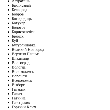
Астрахань
Бахчисарай
Белгород
Бобров
Богородицк
Богучар
Бологое
Борисоглебск
Брянск
Буй
Бутурлиновка
Великий Новгород
Верхняя Пышма
Владимир
Волгоград
Вологда
Волоколамск
Воронеж
Всеволожск
Выборг
Гагарин
Галич
Гатчина
Геленджик
Горячий Ключ