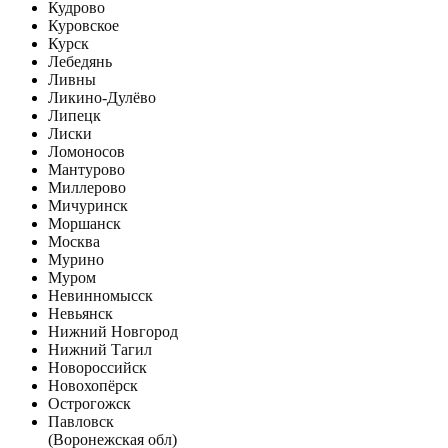
Кудрово
Куровское
Курск
Лебедянь
Ливны
Ликино-Дулёво
Липецк
Лиски
Ломоносов
Мантурово
Миллерово
Мичуринск
Моршанск
Москва
Мурино
Муром
Невинномысск
Невьянск
Нижний Новгород
Нижний Тагил
Новороссийск
Новохопёрск
Острогожск
Павловск
(Воронежская обл)