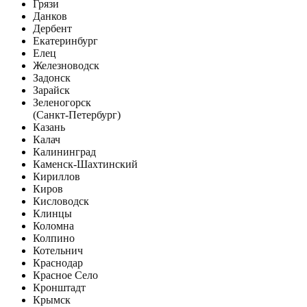
Грязи
Данков
Дербент
Екатеринбург
Елец
Железноводск
Задонск
Зарайск
Зеленогорск
(Санкт-Петербург)
Казань
Калач
Калининград
Каменск-Шахтинский
Кириллов
Киров
Кисловодск
Клинцы
Коломна
Колпино
Котельнич
Краснодар
Красное Село
Кронштадт
Крымск