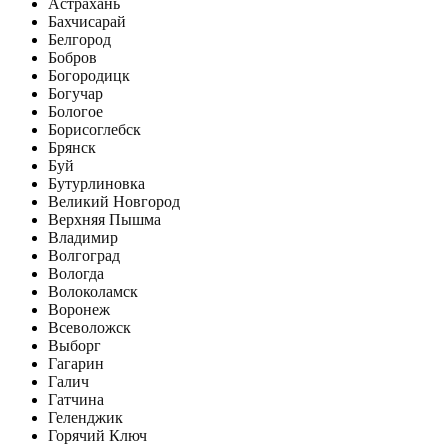
Астрахань
Бахчисарай
Белгород
Бобров
Богородицк
Богучар
Бологое
Борисоглебск
Брянск
Буй
Бутурлиновка
Великий Новгород
Верхняя Пышма
Владимир
Волгоград
Вологда
Волоколамск
Воронеж
Всеволожск
Выборг
Гагарин
Галич
Гатчина
Геленджик
Горячий Ключ