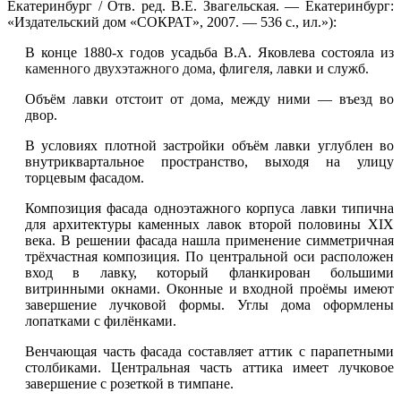
Екатеринбург / Отв. ред. В.Е. Звагельская. — Екатеринбург:
«Издательский дом «СОКРАТ», 2007. — 536 с., ил.»):
В конце 1880-х годов усадьба В.А. Яковлева состояла из
каменного двухэтажного дома
, флигеля, лавки и служб.
Объём лавки отстоит от
дома
, между ними — въезд во
двор.
В условиях плотной застройки объём лавки углублен во
внутриквартальное пространство, выходя на улицу
торцевым фасадом.
Композиция фасада одноэтажного корпуса лавки типична
для архитектуры каменных лавок второй половины XIX
века. В решении фасада нашла применение симметричная
трёхчастная композиция. По центральной оси расположен
вход в лавку, который фланкирован большими
витринными окнами. Оконные и входной проёмы имеют
завершение лучковой формы. Углы дома оформлены
лопатками с филёнками.
Венчающая часть фасада составляет аттик с парапетными
столбиками. Центральная часть аттика имеет лучковое
завершение с розеткой в тимпане.