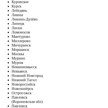
Куровское
Курск
Лебедянь
Ливны
Ликино-Дулёво
Липецк
Лиски
Ломоносов
Мантурово
Миллерово
Мичуринск
Моршанск
Москва
Мурино
Муром
Невинномысск
Невьянск
Нижний Новгород
Нижний Тагил
Новороссийск
Новохопёрск
Острогожск
Павловск
(Воронежская обл)
Павловск