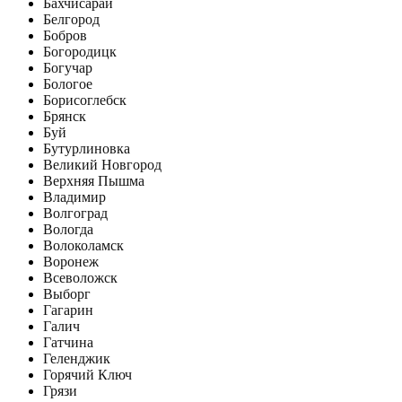
Бахчисарай
Белгород
Бобров
Богородицк
Богучар
Бологое
Борисоглебск
Брянск
Буй
Бутурлиновка
Великий Новгород
Верхняя Пышма
Владимир
Волгоград
Вологда
Волоколамск
Воронеж
Всеволожск
Выборг
Гагарин
Галич
Гатчина
Геленджик
Горячий Ключ
Грязи