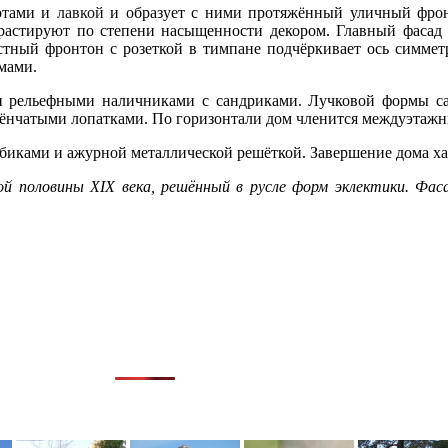
отами и
лавкой
и образует с ними протяжённый уличный фро
растируют по степени насыщенности декором. Главный фасад 
тный фронтон с розеткой в тимпане подчёркивает ось симмет
мами.
и рельефными наличниками с сандриками. Лучковой формы 
лёнчатыми лопатками. По горизонтали дом членится междуэтаж
биками и ажурной металлической решёткой. Завершение дома ха
й половины XIX века, решённый в русле форм эклектики. Фас