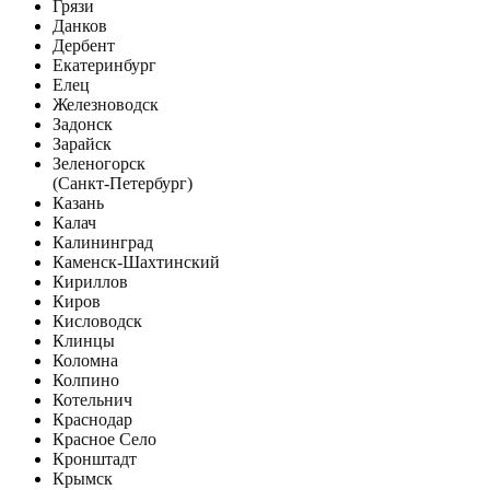
Грязи
Данков
Дербент
Екатеринбург
Елец
Железноводск
Задонск
Зарайск
Зеленогорск
(Санкт-Петербург)
Казань
Калач
Калининград
Каменск-Шахтинский
Кириллов
Киров
Кисловодск
Клинцы
Коломна
Колпино
Котельнич
Краснодар
Красное Село
Кронштадт
Крымск