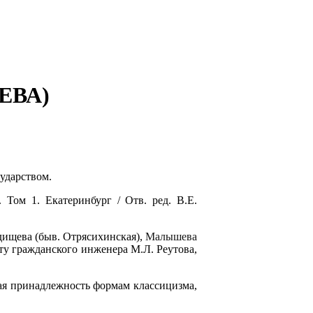
ЕВА)
сударством.
Том 1. Екатеринбург / Отв. ред. В.Е.
адищева (быв. Отрясихинская),
Малышева
ту гражданского инженера М.Л. Реутова,
ая принадлежность формам классицизма,