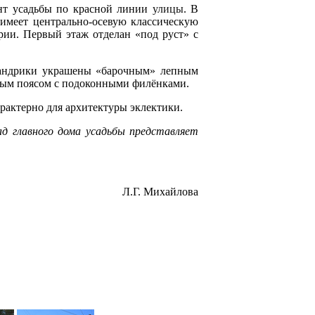
нт усадьбы по красной линии
улицы
. В
имеет центрально-осевую классическую
рии. Первый этаж отделан «под руст» с
сандрики украшены «барочным» лепным
ным поясом с подоконными филёнками.
рактерно для архитектуры эклектики.
ад главного дома усадьбы представляет
Л.Г. Михайлова