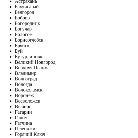
Астрахань
Бахчисарай
Белгород
Бобров
Богородицк
Богучар
Бологое
Борисоглебск
Брянск
Буй
Бутурлиновка
Великий Новгород
Верхняя Пышма
Владимир
Волгоград
Вологда
Волоколамск
Воронеж
Всеволожск
Выборг
Гагарин
Галич
Гатчина
Геленджик
Горячий Ключ