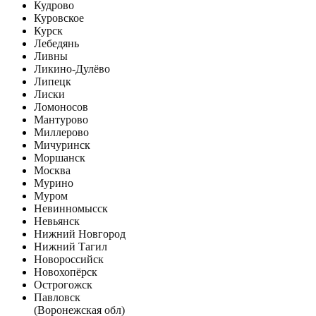
Кудрово
Куровское
Курск
Лебедянь
Ливны
Ликино-Дулёво
Липецк
Лиски
Ломоносов
Мантурово
Миллерово
Мичуринск
Моршанск
Москва
Мурино
Муром
Невинномысск
Невьянск
Нижний Новгород
Нижний Тагил
Новороссийск
Новохопёрск
Острогожск
Павловск
(Воронежская обл)