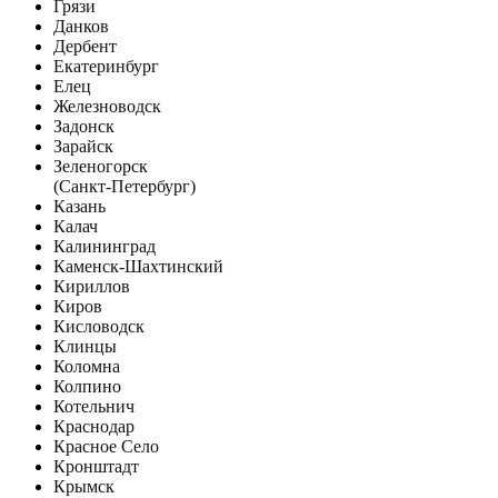
Грязи
Данков
Дербент
Екатеринбург
Елец
Железноводск
Задонск
Зарайск
Зеленогорск
(Санкт-Петербург)
Казань
Калач
Калининград
Каменск-Шахтинский
Кириллов
Киров
Кисловодск
Клинцы
Коломна
Колпино
Котельнич
Краснодар
Красное Село
Кронштадт
Крымск