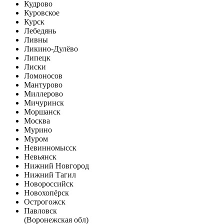
Кудрово
Куровское
Курск
Лебедянь
Ливны
Ликино-Дулёво
Липецк
Лиски
Ломоносов
Мантурово
Миллерово
Мичуринск
Моршанск
Москва
Мурино
Муром
Невинномысск
Невьянск
Нижний Новгород
Нижний Тагил
Новороссийск
Новохопёрск
Острогожск
Павловск
(Воронежская обл)