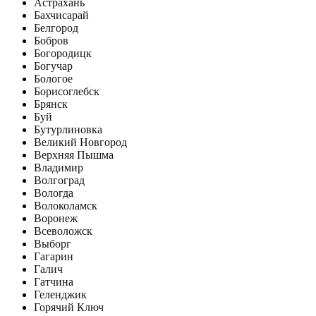
Астрахань
Бахчисарай
Белгород
Бобров
Богородицк
Богучар
Бологое
Борисоглебск
Брянск
Буй
Бутурлиновка
Великий Новгород
Верхняя Пышма
Владимир
Волгоград
Вологда
Волоколамск
Воронеж
Всеволожск
Выборг
Гагарин
Галич
Гатчина
Геленджик
Горячий Ключ