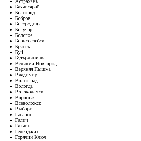
Астрахань
Бахчисарай
Белгород
Бобров
Богородицк
Богучар
Бологое
Борисоглебск
Брянск
Буй
Бутурлиновка
Великий Новгород
Верхняя Пышма
Владимир
Волгоград
Вологда
Волоколамск
Воронеж
Всеволожск
Выборг
Гагарин
Галич
Гатчина
Геленджик
Горячий Ключ