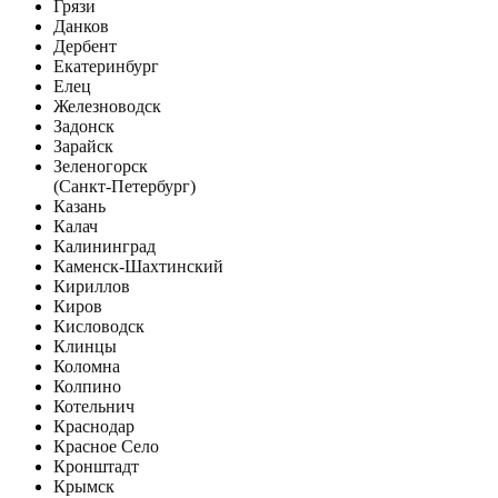
Грязи
Данков
Дербент
Екатеринбург
Елец
Железноводск
Задонск
Зарайск
Зеленогорск
(Санкт-Петербург)
Казань
Калач
Калининград
Каменск-Шахтинский
Кириллов
Киров
Кисловодск
Клинцы
Коломна
Колпино
Котельнич
Краснодар
Красное Село
Кронштадт
Крымск