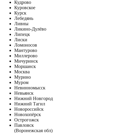
Кудрово
Куровское
Курск
Лебедянь
Ливны
Ликино-Дулёво
Липецк
Лиски
Ломоносов
Мантурово
Миллерово
Мичуринск
Моршанск
Москва
Мурино
Муром
Невинномысск
Невьянск
Нижний Новгород
Нижний Тагил
Новороссийск
Новохопёрск
Острогожск
Павловск
(Воронежская обл)